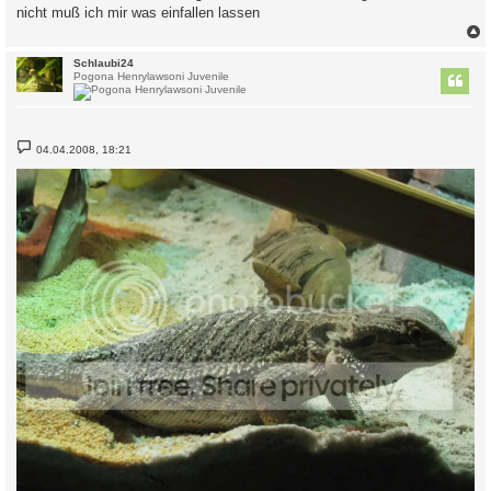
nicht muß ich mir was einfallen lassen
c
Schlaubi24
Pogona Henrylawsoni Juvenile
B
04.04.2008, 18:21
e
i
t
r
a
g