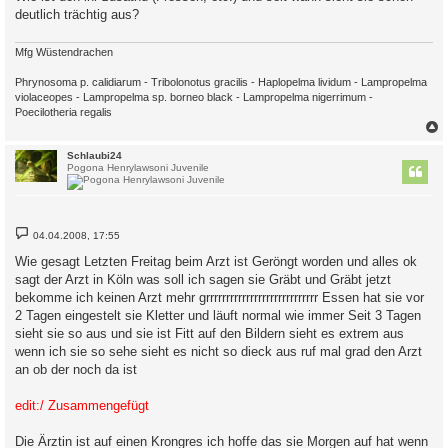
deutlich trächtig aus?
Mfg Wüstendrachen
Phrynosoma p. calidiarum - Tribolonotus gracilis - Haplopelma lividum - Lampropelma
violaceopes - Lampropelma sp. borneo black - Lampropelma nigerrimum -
Poecilotheria regalis
c
Schlaubi24
Pogona Henrylawsoni Juvenile
B
04.04.2008, 17:55
e
i
Wie gesagt Letzten Freitag beim Arzt ist Geröngt worden und alles ok
t
sagt der Arzt in Köln was soll ich sagen sie Gräbt und Gräbt jetzt
r
a
bekomme ich keinen Arzt mehr grrrrrrrrrrrrrrrrrrrrrrrrrrrr Essen hat sie vor
g
2 Tagen eingestelt sie Kletter und läuft normal wie immer Seit 3 Tagen
sieht sie so aus und sie ist Fitt auf den Bildern sieht es extrem aus
wenn ich sie so sehe sieht es nicht so dieck aus ruf mal grad den Arzt
an ob der noch da ist
edit:/ Zusammengefügt
Die Ärztin ist auf einen Krongres ich hoffe das sie Morgen auf hat wenn