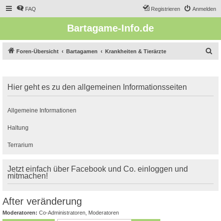
FAQ
Registrieren
Anmelden
Bartagame-Info.de
S
Foren-Übersicht
Bartagamen
Krankheiten & Tierärzte
u
c
Hier geht es zu den allgemeinen Informationsseiten
h
e
Allgemeine Informationen
Haltung
Terrarium
Jetzt einfach über Facebook und Co. einloggen und
mitmachen!
After veränderung
Moderatoren:
Co-Administratoren
,
Moderatoren