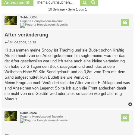
Suche
Erweiterte Suche
Antworten
10 Beiträge • Seite
1
von
1
Schlaubi24
Pogona Henrylawsoni Juvenile
After veränderung
B
04.04.2008, 16:38
e
i
Hi zusammen meine Snopy ist Trächtig und sie Budelt schon Kräftig
t
Als ich heute von der Arbeit gekommen bin sagte meine Frau mir das
r
a
der After geschwollen war und ich sehe auch eine kleine veränderung
g
ich habe vor 2 Tagen den Bock rausgetan und auch das andere
Weibchen.Habe 50 Kilo Sand gekauft und ca 0,8m vom Tera mit dem
Sand aufgeschüttet.Nun Budelt sie wie Verrückt .
Meine Frage an euch Verändert sich der After vor der Ei Ablage und was
sind Anzeichen von Legenot Sollte ich auch die Front abdecken damit
sie nicht von uns Gestört wird oder alles so lassen wie gehabt. mfg
Marcus
c
Schlaubi24
Pogona Henrylawsoni Juvenile