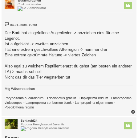
Wüstendrachen
Co-Administrator
B
04.04.2008, 19:50
e
i
Der Barti hat eingefallene Augenlieder -> anzeichen eins für eine
t
Legenot.
r
a
Ist aufgebläht -> zweites anzeichen.
g
Hat eine extrem geschwollene Afterregion -> nummer drei
Eine extrem gekrümmte Haltung -> viertes Zeichen
Also egal zu welchem Reptilientierarzt du gehst (am besten ein anderer
TA)-> machs schnell.
Nicht das dir das Tier wegsterben tut
Mfg Wüstendrachen
Phrynosoma p. calidiarum - Tribolonotus gracilis - Haplopelma lividum - Lampropelma
violaceopes - Lampropelma sp. borneo black - Lampropelma nigerrimum -
Poecilotheria regalis
c
Schlaubi24
Pogona Henrylawsoni Juvenile
Snopy