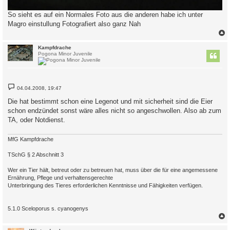
So sieht es auf ein Normales Foto aus die anderen habe ich unter
Magro einstullung Fotografiert also ganz Nah
c
Kampfdrache
Pogona Minor Juvenile
B
04.04.2008, 19:47
e
i
Die hat bestimmt schon eine Legenot und mit sicherheit sind die Eier
t
schon endzündet sonst wäre alles nicht so angeschwollen. Also ab zum
r
a
TA, oder Notdienst.
g
MfG Kampfdrache
TSchG § 2 Abschnitt 3
Wer ein Tier hält, betreut oder zu betreuen hat, muss über die für eine angemessene
Ernährung, Pflege und verhaltensgerechte
Unterbringung des Tieres erforderlichen Kenntnisse und Fähigkeiten verfügen.
5.1.0 Sceloporus s. cyanogenys
c