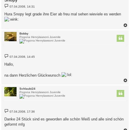
B
07.04.2008, 14:31
e
i
Hura Snopy legt grade ihre Eier ab freu mal sehen wieviele es werden
t
r
a
g
c
Bobby
Pogona Henrylawsoni Juvenile
B
07.04.2008, 14:45
e
i
Hallo,
t
r
a
na dann Herzlichen Glückwunsch
g
c
Schlaubi24
Pogona Henrylawsoni Juvenile
B
07.04.2008, 17:36
e
i
Danke 24 Stück sind es geworden alle schön Weiß und alle sind schön
t
geformt mfg
r
a