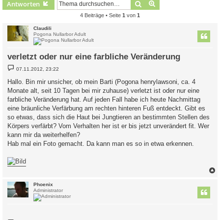
Suche
Erweiterte Suche
Antworten
4 Beiträge • Seite
1
von
1
Claudili
Pogona Nullarbor Adult
verletzt oder nur eine farbliche Veränderung
B
07.11.2012, 23:22
e
i
Hallo. Bin mir unsicher, ob mein Barti (Pogona henrylawsoni, ca. 4
t
Monate alt, seit 10 Tagen bei mir zuhause) verletzt ist oder nur eine
r
a
farbliche Veränderung hat. Auf jeden Fall habe ich heute Nachmittag
g
eine bräunliche Verfärbung am rechten hinteren Fuß entdeckt. Gibt es
so etwas, dass sich die Haut bei Jungtieren an bestimmten Stellen des
Körpers verfärbt? Vom Verhalten her ist er bis jetzt unverändert fit. Wer
kann mir da weiterhelfen?
Hab mal ein Foto gemacht. Da kann man es so in etwa erkennen.
c
Phoenix
Administrator