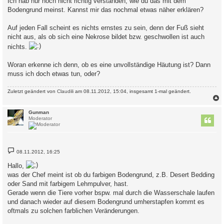
Ich hab nur noch nicht richtig verstanden, wie du das mit dem
Bodengrund meinst. Kannst mir das nochmal etwas näher erklären?
Auf jeden Fall scheint es nichts ernstes zu sein, denn der Fuß sieht
nicht aus, als ob sich eine Nekrose bildet bzw. geschwollen ist auch
nichts.
Woran erkenne ich denn, ob es eine unvollständige Häutung ist? Dann
muss ich doch etwas tun, oder?
Zuletzt geändert von
Claudili
am 08.11.2012, 15:04, insgesamt 1-mal geändert.
c
Gunman
Moderator
B
08.11.2012, 16:25
e
i
Hallo,
t
r
was der Chef meint ist ob du farbigen Bodengrund, z.B. Desert Bedding
a
oder Sand mit farbigem Lehmpulver, hast.
g
Gerade wenn die Tiere vorher bspw. mal durch die Wasserschale laufen
und danach wieder auf diesem Bodengrund umherstapfen kommt es
oftmals zu solchen farblichen Veränderungen.