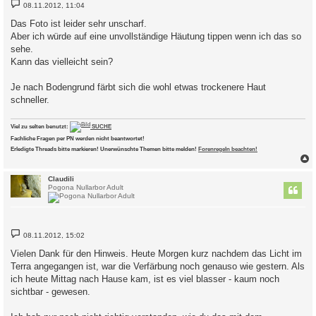
B
08.11.2012, 11:04
e
i
Das Foto ist leider sehr unscharf.
t
Aber ich würde auf eine unvollständige Häutung tippen wenn ich das so
r
a
sehe.
g
Kann das vielleicht sein?
Je nach Bodengrund färbt sich die wohl etwas trockenere Haut
schneller.
Viel zu selten benutzt:
SUCHE
Fachliche Fragen per PN werden nicht beantwortet!
Erledigte Threads bitte markieren! Unerwünschte Themen bitte melden!
Forenregeln beachten!
c
Claudili
Pogona Nullarbor Adult
B
08.11.2012, 15:02
e
i
Vielen Dank für den Hinweis. Heute Morgen kurz nachdem das Licht im
t
Terra angegangen ist, war die Verfärbung noch genauso wie gestern. Als
r
a
ich heute Mittag nach Hause kam, ist es viel blasser - kaum noch
g
sichtbar - gewesen.