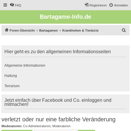
FAQ
Registrieren
Anmelden
Bartagame-Info.de
S
Foren-Übersicht
Bartagamen
Krankheiten & Tierärzte
u
c
Hier geht es zu den allgemeinen Informationsseiten
h
e
Allgemeine Informationen
Haltung
Terrarium
Jetzt einfach über Facebook und Co. einloggen und
mitmachen!
verletzt oder nur eine farbliche Veränderung
Moderatoren:
Co-Administratoren
,
Moderatoren