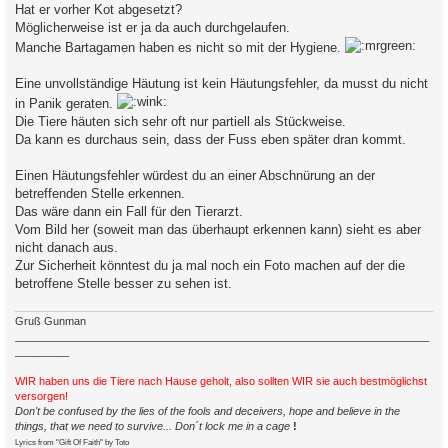
Hat er vorher Kot abgesetzt?
Möglicherweise ist er ja da auch durchgelaufen.
Manche Bartagamen haben es nicht so mit der Hygiene.
Eine unvollständige Häutung ist kein Häutungsfehler, da musst du nicht
in Panik geraten.
Die Tiere häuten sich sehr oft nur partiell als Stückweise.
Da kann es durchaus sein, dass der Fuss eben später dran kommt.
Einen Häutungsfehler würdest du an einer Abschnürung an der
betreffenden Stelle erkennen.
Das wäre dann ein Fall für den Tierarzt.
Vom Bild her (soweit man das überhaupt erkennen kann) sieht es aber
nicht danach aus.
Zur Sicherheit könntest du ja mal noch ein Foto machen auf der die
betroffene Stelle besser zu sehen ist.
Gruß Gunman
_____________________________________________________________________
_________
WIR haben uns die Tiere nach Hause geholt, also sollten WIR sie auch bestmöglichst
versorgen!
Don't be confused by the lies of the fools and deceivers, hope and believe in the
things, that we need to survive... Don´t lock me in a cage
!
Lyrics from "Gift Of Faith" by Toto