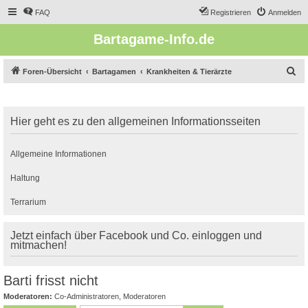
FAQ
Registrieren
Anmelden
Bartagame-Info.de
S
Foren-Übersicht
Bartagamen
Krankheiten & Tierärzte
u
c
Hier geht es zu den allgemeinen Informationsseiten
h
e
Allgemeine Informationen
Haltung
Terrarium
Jetzt einfach über Facebook und Co. einloggen und
mitmachen!
Barti frisst nicht
Moderatoren:
Co-Administratoren
,
Moderatoren