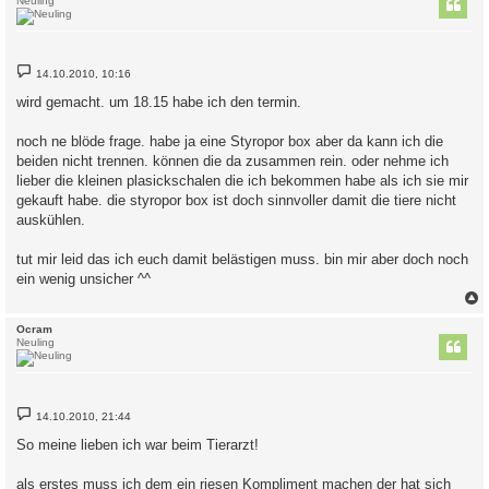
Neuling
B
14.10.2010, 10:16
e
i
wird gemacht. um 18.15 habe ich den termin.
t
r
a
noch ne blöde frage. habe ja eine Styropor box aber da kann ich die
g
beiden nicht trennen. können die da zusammen rein. oder nehme ich
lieber die kleinen plasickschalen die ich bekommen habe als ich sie mir
gekauft habe. die styropor box ist doch sinnvoller damit die tiere nicht
auskühlen.
tut mir leid das ich euch damit belästigen muss. bin mir aber doch noch
ein wenig unsicher ^^
c
Ocram
Neuling
B
14.10.2010, 21:44
e
i
So meine lieben ich war beim Tierarzt!
t
r
a
als erstes muss ich dem ein riesen Kompliment machen der hat sich