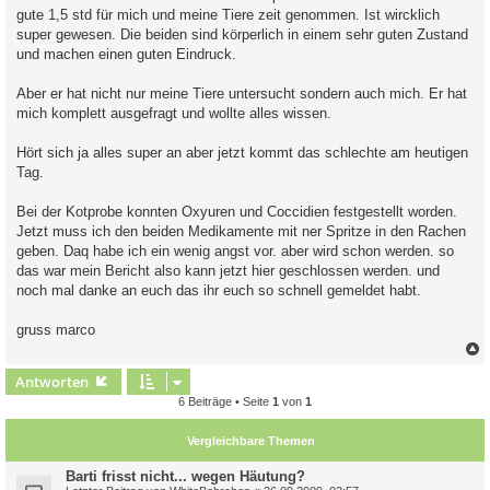
g
gute 1,5 std für mich und meine Tiere zeit genommen. Ist wircklich
super gewesen. Die beiden sind körperlich in einem sehr guten Zustand
und machen einen guten Eindruck.
Aber er hat nicht nur meine Tiere untersucht sondern auch mich. Er hat
mich komplett ausgefragt und wollte alles wissen.
Hört sich ja alles super an aber jetzt kommt das schlechte am heutigen
Tag.
Bei der Kotprobe konnten Oxyuren und Coccidien festgestellt worden.
Jetzt muss ich den beiden Medikamente mit ner Spritze in den Rachen
geben. Daq habe ich ein wenig angst vor. aber wird schon werden. so
das war mein Bericht also kann jetzt hier geschlossen werden. und
noch mal danke an euch das ihr euch so schnell gemeldet habt.
gruss marco
c
Antworten
6 Beiträge • Seite
1
von
1
Vergleichbare Themen
Barti frisst nicht... wegen Häutung?