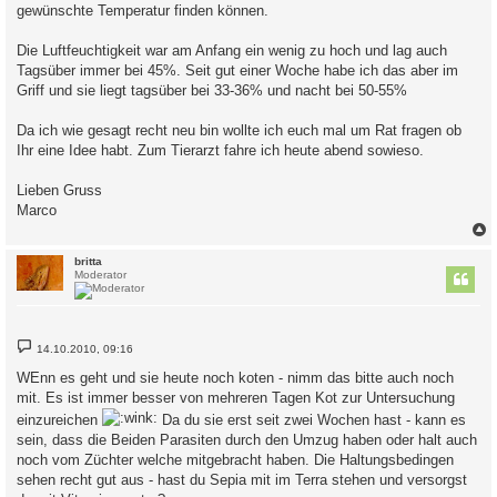
gewünschte Temperatur finden können.
Die Luftfeuchtigkeit war am Anfang ein wenig zu hoch und lag auch
Tagsüber immer bei 45%. Seit gut einer Woche habe ich das aber im
Griff und sie liegt tagsüber bei 33-36% und nacht bei 50-55%
Da ich wie gesagt recht neu bin wollte ich euch mal um Rat fragen ob
Ihr eine Idee habt. Zum Tierarzt fahre ich heute abend sowieso.
Lieben Gruss
Marco
c
britta
Moderator
B
14.10.2010, 09:16
e
i
WEnn es geht und sie heute noch koten - nimm das bitte auch noch
t
mit. Es ist immer besser von mehreren Tagen Kot zur Untersuchung
r
a
einzureichen
Da du sie erst seit zwei Wochen hast - kann es
g
sein, dass die Beiden Parasiten durch den Umzug haben oder halt auch
noch vom Züchter welche mitgebracht haben. Die Haltungsbedingen
sehen recht gut aus - hast du Sepia mit im Terra stehen und versorgst