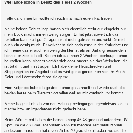
Wie lange schon in Besitz des Tieres:2 Wochen
Hallo da ich neu bin wollte ich euch mal nach euren Rat fragen
Meine beiden Schützlinge hatten sich eigentlich recht gut eingelebt nur
mein Bock macht mir ein wenig sorgen. Er hat jetzt soweit ich das
festellen kann seit gut 2 Tagen nicht mehr gefressen und wirkt für mich
auch ein wenig müde. Er verkriecht sich andauernd in der Korkröhre und
ich meine das er auch ein wenig dunkler ist als am Anfang. ausserdem
blinzelt er ziemlich oft. Sofern ich das nach 2 Wochen überhaupt schon
beurteilen kann. Aber er verhält sich ganz anders als das Weibchen. die
ist total fit und frisst super. Ich habe kleine Heuschrecken und
Steppengrillen im Angebot und es wird gerne genommen von Ihr. Auch
Salat und Löwenzahn frisst sie gerne.
Eine Kotprobe habe ich gestern schon gesammelt und werde auch die
beiden heute beim Tierarzt vorstellen weil es mir komisch vor kommt.
Meine frage ist ob ich von den Haltungsbedingungen irgendetwas falsch
mache bzw. an irgendetwas nicht gedacht habe.
Beim Wärmespot haben die beiden knapp 46-48 grad und unter dem UV
Spot um die 43 Grad. ansonsten kann ich mehrere Temperaturzonen
abdecken. Heisst ich habe von 25 bis 40 grad überall ecken wo sie die