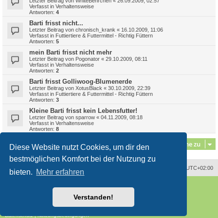
Letzter Beitrag von
WhiteBehrchen
«
26.09.2009, 02:57
Verfasst in
Verhaltensweise
Antworten:
4
Barti frisst nicht...
Letzter Beitrag von
chronisch_krank
«
16.10.2009, 11:06
Verfasst in
Futtiertiere & Futtermittel - Richtig Füttern
Antworten:
5
mein Barti frisst nicht mehr
Letzter Beitrag von
Pogonator
«
29.10.2009, 08:11
Verfasst in
Verhaltensweise
Antworten:
2
Barti frisst Golliwoog-Blumenerde
Letzter Beitrag von
XotusBlack
«
30.10.2009, 22:39
Verfasst in
Futtiertiere & Futtermittel - Richtig Füttern
Antworten:
3
Kleine Barti frisst kein Lebensfutter!
Letzter Beitrag von
sparrow
«
04.11.2009, 08:18
Verfasst in
Verhaltensweise
Antworten:
8
Gehe zu
Diese Website nutzt Cookies, um dir den
bestmöglichen Komfort bei der Nutzung zu
Alle Zeiten sind
UTC+02:00
bieten.
Mehr erfahren
Powered by
phpBB
® Forum Software © phpBB Limited
Deutsche Übersetzung durch
phpBB.de
Verstanden!
Style
proflat
von ©
Mazeltof
2017
phpBB SiteMaker
Datenschutz
|
Nutzungsbedingungen