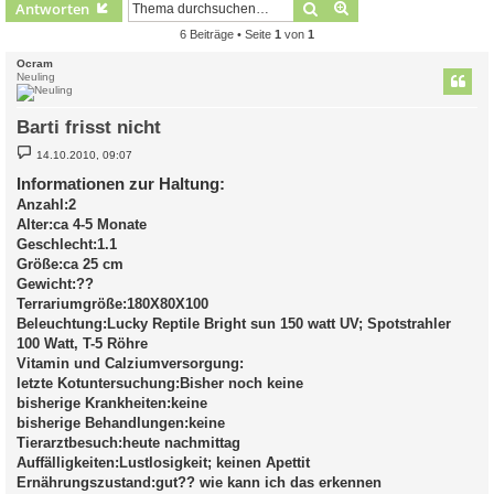
Suche
Erweiterte Suche
Antworten
6 Beiträge • Seite
1
von
1
Ocram
Neuling
Barti frisst nicht
B
14.10.2010, 09:07
e
i
Informationen zur Haltung:
t
Anzahl:2
r
a
Alter:ca 4-5 Monate
g
Geschlecht:1.1
Größe:ca 25 cm
Gewicht:??
Terrariumgröße:180X80X100
Beleuchtung:Lucky Reptile Bright sun 150 watt UV; Spotstrahler
100 Watt, T-5 Röhre
Vitamin und Calziumversorgung:
letzte Kotuntersuchung:Bisher noch keine
bisherige Krankheiten:keine
bisherige Behandlungen:keine
Tierarztbesuch:heute nachmittag
Auffälligkeiten:Lustlosigkeit; keinen Apettit
Ernährungszustand:gut?? wie kann ich das erkennen