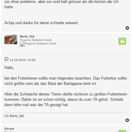
sie ohne probleme. aber sie sind halt grösser als die letzten die ich
hatte.
Achja und danke für deine schnelle antwort
c
Barta_Sid
Pogona Nullarbor Adult
B
14.10.2010, 10:09
e
i
Hallo,
t
r
a
bei den Futtertieren sollte man folgendes beachten. Das Futtertier sollte
g
nicht größer sein als das Maul der Bartagame breit ist.
Aber die Schwäche deines Tieres dürfte nichtvon zu großen Futtertieren
kommen. Daher ist es schon richtig, dasss du zum TA gehst. Schreib
dann bitte mal was der TA gesagt hat
LG Barta_Sid.
c
Ocram