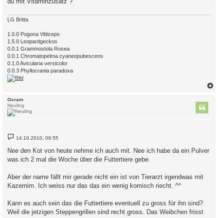
du mit Vitaminzusatz ?
LG Britta
1.0.0 Pogona Vitticeps
1.5.0 Leopardgeckos
0.0.1 Grammostola Rosea
0.0.1 Chromatopelma cyaneopubescens
0.1.0 Avicularia versicolor
0.0.3 Phyllocrania paradoxa
c
Ocram
Neuling
B
14.10.2010, 09:55
e
i
Nee den Kot von heute nehme ich auch mit. Nee ich habe da ein Pulver
t
was ich 2 mal die Woche über die Futtertiere gebe.
r
a
g
Aber der name fällt mir gerade nicht ein ist von Tierarzt irgendwas mit
Kazernim. Ich weiss nur das das ein wenig komisch riecht. ^^
Kann es auch sein das die Futtertiere eventuell zu gross für ihn sind?
Weil die jetzigen Steppengrillen sind recht gross. Das Weibchen frisst