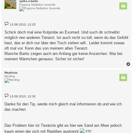
c
spike-o-bello
Pogona Nullarbor Juvenile
B
13.08.2010, 12:25
e
i
Schick doch mal eine Kotprobe an Exomed. Und such dir schnellst
t
möglich nen anderen Tierarzt. Ist auch nicht so toll, wenn du das Gefühl
r
a
hast, das er dich nur über den Tisch ziehen will.. Leider kommt sowas
g
oft mal vor. Kenn das von meinem alten Tierarzt.
Manche Bartis zeigen auch am Anfang gar keine Anzeichen. War bei
meinem Männchen genauso. Sicher ist sicher!
c
Mephista
Neuling
B
13.08.2010, 12:30
e
i
Danke für den Tip, werde mich gleich mal informieren ob und wie ich
t
das machen.
r
a
g
Das Problem hier ist Tierärzte gibt es hier wie Sand am Meer jedoch
kaum einen der sich mit Reptilien auskennt