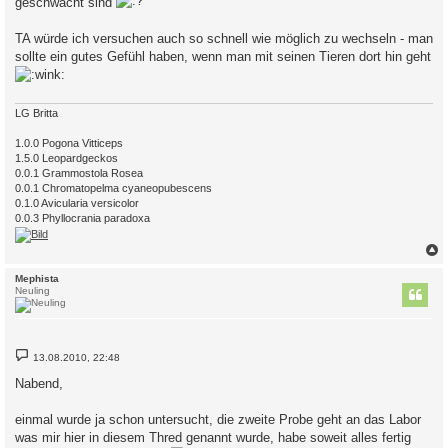
geschwächt sind
TA würde ich versuchen auch so schnell wie möglich zu wechseln - man
sollte ein gutes Gefühl haben, wenn man mit seinen Tieren dort hin geht
LG Britta
1.0.0 Pogona Vitticeps
1.5.0 Leopardgeckos
0.0.1 Grammostola Rosea
0.0.1 Chromatopelma cyaneopubescens
0.1.0 Avicularia versicolor
0.0.3 Phyllocrania paradoxa
c
Mephista
Neuling
B
13.08.2010, 22:48
e
i
Nabend,
t
r
a
einmal wurde ja schon untersucht, die zweite Probe geht an das Labor
g
was mir hier in diesem Thred genannt wurde, habe soweit alles fertig