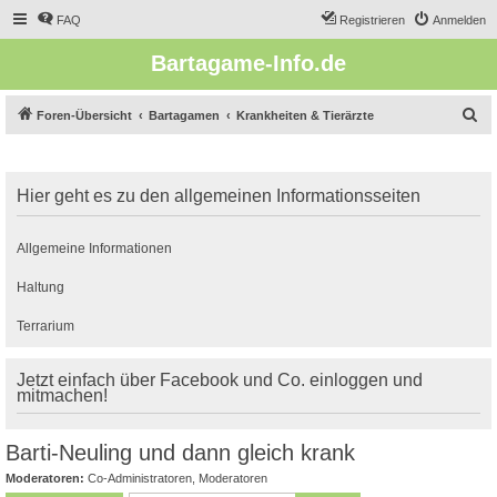
FAQ
Registrieren
Anmelden
Bartagame-Info.de
S
Foren-Übersicht
Bartagamen
Krankheiten & Tierärzte
u
c
Hier geht es zu den allgemeinen Informationsseiten
h
e
Allgemeine Informationen
Haltung
Terrarium
Jetzt einfach über Facebook und Co. einloggen und
mitmachen!
Barti-Neuling und dann gleich krank
Moderatoren:
Co-Administratoren
,
Moderatoren