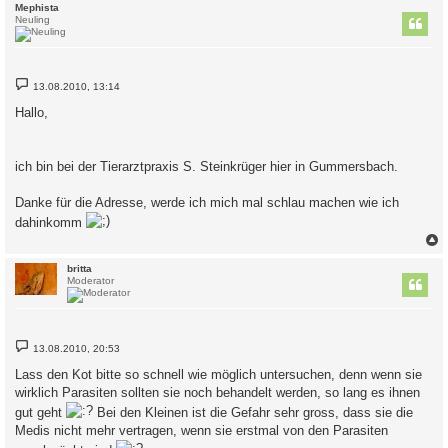
c
Mephista
Neuling
B
13.08.2010, 13:14
e
i
Hallo,
t
r
a
g
ich bin bei der Tierarztpraxis S. Steinkrüger hier in Gummersbach.
Danke für die Adresse, werde ich mich mal schlau machen wie ich
dahinkomm
c
britta
Moderator
B
13.08.2010, 20:53
e
i
Lass den Kot bitte so schnell wie möglich untersuchen, denn wenn sie
t
wirklich Parasiten sollten sie noch behandelt werden, so lang es ihnen
r
a
gut geht
Bei den Kleinen ist die Gefahr sehr gross, dass sie die
g
Medis nicht mehr vertragen, wenn sie erstmal von den Parasiten