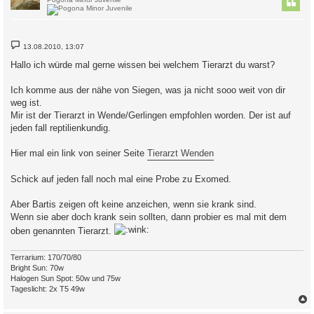
B
13.08.2010, 13:07
e
i
Hallo ich würde mal gerne wissen bei welchem Tierarzt du warst?
t
r
a
Ich komme aus der nähe von Siegen, was ja nicht sooo weit von dir
g
weg ist.
Mir ist der Tierarzt in Wende/Gerlingen empfohlen worden. Der ist auf
jeden fall reptilienkundig.
Hier mal ein link von seiner Seite
Tierarzt Wenden
Schick auf jeden fall noch mal eine Probe zu Exomed.
Aber Bartis zeigen oft keine anzeichen, wenn sie krank sind.
Wenn sie aber doch krank sein sollten, dann probier es mal mit dem
oben genannten Tierarzt.
Terrarium: 170/70/80
Bright Sun: 70w
Halogen Sun Spot: 50w und 75w
Tageslicht: 2x T5 49w