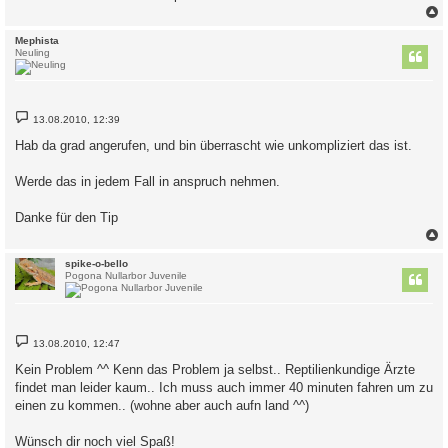
c
Mephista
Neuling
B
13.08.2010, 12:39
e
i
Hab da grad angerufen, und bin überrascht wie unkompliziert das ist.
t
r
a
Werde das in jedem Fall in anspruch nehmen.
g
Danke für den Tip
c
spike-o-bello
Pogona Nullarbor Juvenile
B
13.08.2010, 12:47
e
i
Kein Problem ^^ Kenn das Problem ja selbst.. Reptilienkundige Ärzte
t
findet man leider kaum.. Ich muss auch immer 40 minuten fahren um zu
r
a
einen zu kommen.. (wohne aber auch aufn land ^^)
g
Wünsch dir noch viel Spaß!