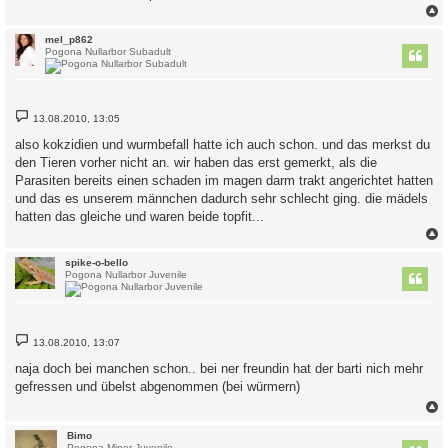
c
mel_p862
Pogona Nullarbor Subadult
B
13.08.2010, 13:05
e
i
also kokzidien und wurmbefall hatte ich auch schon. und das merkst du
t
den Tieren vorher nicht an. wir haben das erst gemerkt, als die
r
a
Parasiten bereits einen schaden im magen darm trakt angerichtet hatten
g
und das es unserem männchen dadurch sehr schlecht ging. die mädels
hatten das gleiche und waren beide topfit...
c
spike-o-bello
Pogona Nullarbor Juvenile
B
13.08.2010, 13:07
e
i
naja doch bei manchen schon.. bei ner freundin hat der barti nich mehr
t
gefressen und übelst abgenommen (bei würmern)
r
a
g
c
Bimo
Pogona Minor Juvenile