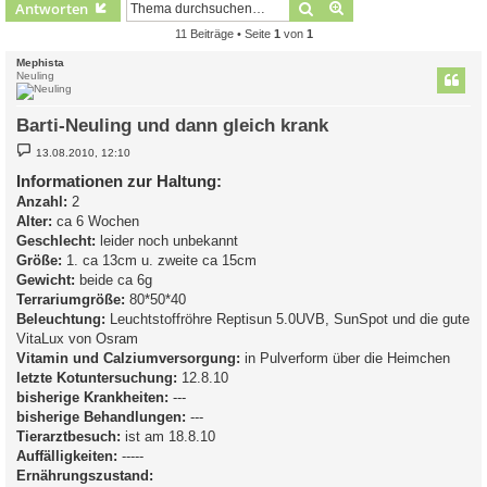
Suche
Erweiterte Suche
Antworten
11 Beiträge • Seite
1
von
1
Mephista
Neuling
Barti-Neuling und dann gleich krank
B
13.08.2010, 12:10
e
i
Informationen zur Haltung:
t
Anzahl:
r
2
a
Alter:
ca 6 Wochen
g
Geschlecht:
leider noch unbekannt
Größe:
1. ca 13cm u. zweite ca 15cm
Gewicht:
beide ca 6g
Terrariumgröße:
80*50*40
Beleuchtung:
Leuchtstoffröhre Reptisun 5.0UVB, SunSpot und die gute
VitaLux von Osram
Vitamin und Calziumversorgung:
in Pulverform über die Heimchen
letzte Kotuntersuchung:
12.8.10
bisherige Krankheiten:
---
bisherige Behandlungen:
---
Tierarztbesuch:
ist am 18.8.10
Auffälligkeiten:
-----
Ernährungszustand: