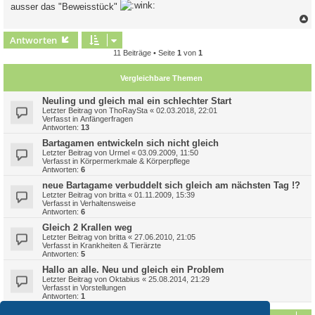
ausser das "Beweisstück"
c
Antworten
11 Beiträge • Seite
1
von
1
Vergleichbare Themen
Neuling und gleich mal ein schlechter Start
Letzter Beitrag von
ThoRaySta
«
02.03.2018, 22:01
Verfasst in
Anfängerfragen
Antworten:
13
Bartagamen entwickeln sich nicht gleich
Letzter Beitrag von
Urmel
«
03.09.2009, 11:50
Verfasst in
Körpermerkmale & Körperpflege
Antworten:
6
neue Bartagame verbuddelt sich gleich am nächsten Tag !?
Letzter Beitrag von
britta
«
01.11.2009, 15:39
Verfasst in
Verhaltensweise
Antworten:
6
Gleich 2 Krallen weg
Letzter Beitrag von
britta
«
27.06.2010, 21:05
Verfasst in
Krankheiten & Tierärzte
Antworten:
5
Hallo an alle. Neu und gleich ein Problem
Letzter Beitrag von
Oktabius
«
25.08.2014, 21:29
Verfasst in
Vorstellungen
Antworten:
1