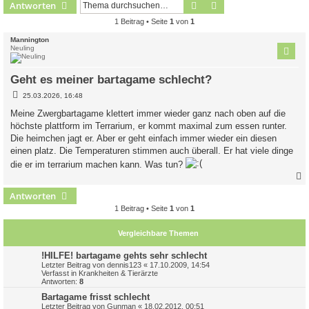
Suche
Erweiterte Suche
Antworten
1 Beitrag • Seite
1
von
1
Mannington
Neuling
Geht es meiner bartagame schlecht?
B
25.03.2026, 16:48
e
i
Meine Zwergbartagame klettert immer wieder ganz nach oben auf die
t
höchste plattform im Terrarium, er kommt maximal zum essen runter.
r
a
Die heimchen jagt er. Aber er geht einfach immer wieder ein diesen
g
einen platz. Die Temperaturen stimmen auch überall. Er hat viele dinge
die er im terrarium machen kann. Was tun?
Antworten
c
1 Beitrag • Seite
1
von
1
Vergleichbare Themen
!HILFE! bartagame gehts sehr schlecht
Letzter Beitrag von
dennis123
«
17.10.2009, 14:54
Verfasst in
Krankheiten & Tierärzte
Antworten:
8
Bartagame frisst schlecht
Letzter Beitrag von
Gunman
«
18.02.2012, 00:51