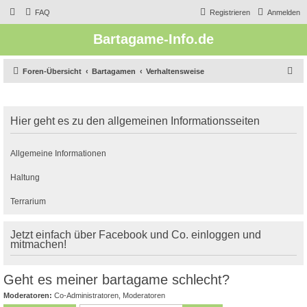
FAQ
Registrieren
Anmelden
Bartagame-Info.de
S
Foren-Übersicht
Bartagamen
Verhaltensweise
u
c
Hier geht es zu den allgemeinen Informationsseiten
h
e
Allgemeine Informationen
Haltung
Terrarium
Jetzt einfach über Facebook und Co. einloggen und
mitmachen!
Geht es meiner bartagame schlecht?
Moderatoren:
Co-Administratoren
,
Moderatoren