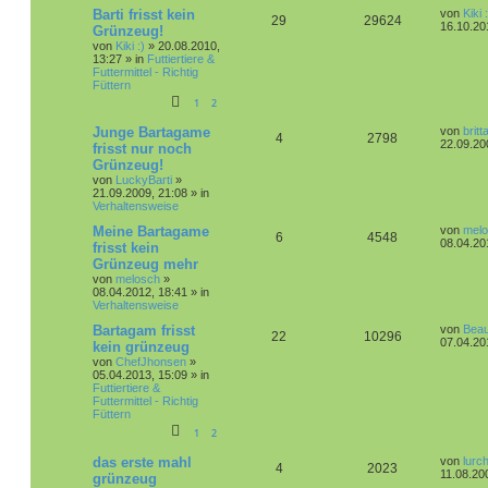
L
Barti frisst kein
von
Kiki 
A
Z
29
29624
e
16.10.20
Grünzeug!
t
von
Kiki :)
»
20.08.2010,
n
u
z
13:27
» in
Futtiertiere &
t
Futtermittel - Richtig
t
g
e
Füttern
r
1
2
w
r
B
e
i
L
Junge Bartagame
von
britt
o
i
A
Z
4
2798
t
e
22.09.20
frisst nur noch
r
t
r
f
Grünzeug!
n
u
a
z
von
LuckyBarti
»
g
t
t
f
21.09.2009, 21:08
» in
t
g
e
Verhaltensweise
r
e
e
w
r
B
L
Meine Bartagame
von
mel
e
A
Z
6
4548
e
08.04.20
n
frisst kein
i
o
i
t
t
Grünzeug mehr
n
u
z
r
r
f
von
melosch
»
t
a
08.04.2012, 18:41
» in
t
g
e
g
Verhaltensweise
t
f
r
w
r
B
L
Bartagam frisst
von
Beau
e
e
A
e
Z
22
10296
e
07.04.20
kein grünzeug
i
o
i
t
t
von
ChefJhonsen
»
n
n
u
z
r
05.04.2013, 15:09
» in
r
f
t
a
Futtiertiere &
t
g
e
g
Futtermittel - Richtig
t
f
r
Füttern
w
r
B
1
2
e
e
e
i
o
i
t
L
das erste mahl
von
lurc
n
A
Z
4
2023
r
e
11.08.20
r
f
grünzeug
a
t