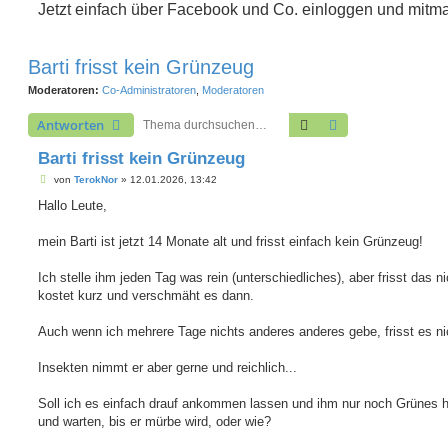
Jetzt einfach über Facebook und Co. einloggen und mitm
Barti frisst kein Grünzeug
Moderatoren:
Co-Administratoren
,
Moderatoren
Suche
Erweiterte Suche
Antworten
Barti frisst kein Grünzeug
B
von
TerokNor
»
12.01.2026, 13:42
e
i
Hallo Leute,
t
r
a
mein Barti ist jetzt 14 Monate alt und frisst einfach kein Grünzeug!
g
Ich stelle ihm jeden Tag was rein (unterschiedliches), aber frisst das ni
kostet kurz und verschmäht es dann.
Auch wenn ich mehrere Tage nichts anderes anderes gebe, frisst es nic
Insekten nimmt er aber gerne und reichlich...
Soll ich es einfach drauf ankommen lassen und ihm nur noch Grünes h
und warten, bis er mürbe wird, oder wie?