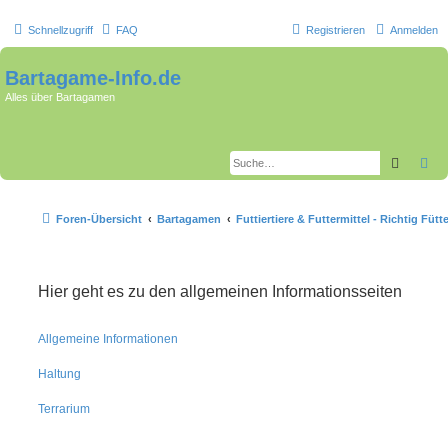
Schnellzugriff
FAQ
Registrieren
Anmelden
Bartagame-Info.de
Alles über Bartagamen
Suche
Er
Foren-Übersicht
Bartagamen
Futtiertiere & Futtermittel - Richtig Fütt
Hier geht es zu den allgemeinen Informationsseiten
Allgemeine Informationen
Haltung
Terrarium