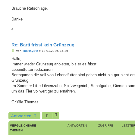
Brauche Ratschläge.
Danke
f
Re: Barti frisst kein Grünzeug
B
von
ThoRaySta
»
18.01.2026, 14:26
e
i
Hallo,
t
Immer wieder Grünzeug anbieten, bis er es frisst.
r
a
Lebendfutter reduzieren.
g
Bartagamen die voll von Lebendfutter sind gehen nicht bis gar nicht an
Grünzeug.
Im Sommer bitte Löwenzahn, Spitzwegerich, Schafgarbe, Giersch sa
um das Tier vollwertiger zu ernähren.
Grüßle Thomas
Antworten
VERGLEICHBARE
ANTWORTEN
ZUGRIFFE
LETZTER
THEMEN