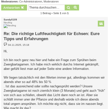
Moderatoren:
Co-Administratoren
,
Moderatoren
Suche
Erweiterte Suche
Antworten
1 Beitrag • Seite
1
von
1
Sandy0109
Neuling
Re: Die richtige Luftfeuchtigkeit für Echsen: Eure
Tipps und Erfahrungen
B
04.11.2025, 15:18
e
i
Hi,
t
r
a
Ich bin noch ganz neu hier und habe ein Frage zum Sprühen beim
g
Zwergbartagamen. Ich habe mich wirklich durchs Internet gekämpft,
aber gefühl liest man auf jeder Seite eine andere Information.
Wir liegen tatsächlich mit den Werten immer gut, allerdings kommen wir
abends eher so auf 48% bis 50 %
. Ist das ausreichend oder sollte nachgesprüht werden? Unsere
Zwergbartagame ist noch ziemlich klein (3 Monate) und geht auch "früh"
von sich aus schlafen, obwohl das Licht dann noch an ist. Aber sie
schläft immer uner der Pflanze und deshalb würde ich diese abends
total ungern ansprühen. Ich möchte eig nicht, dass sie im nassen liegt.
Wie macht ihr das?