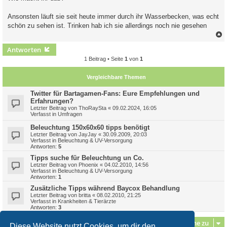
Ansonsten läuft sie seit heute immer durch ihr Wasserbecken, was echt
schön zu sehen ist. Trinken hab ich sie allerdings noch nie gesehen
c
Antworten
1 Beitrag • Seite
1
von
1
Vergleichbare Themen
Twitter für Bartagamen-Fans: Eure Empfehlungen und
Erfahrungen?
Letzter Beitrag von
ThoRaySta
«
09.02.2024, 16:05
Verfasst in
Umfragen
Beleuchtung 150x60x60 tipps benötigt
Letzter Beitrag von
JayJay
«
30.09.2009, 20:03
Verfasst in
Beleuchtung & UV-Versorgung
Antworten:
5
Tipps suche für Beleuchtung un Co.
Letzter Beitrag von
Phoenix
«
04.02.2010, 14:56
Verfasst in
Beleuchtung & UV-Versorgung
Antworten:
1
Zusätzliche Tipps während Baycox Behandlung
Letzter Beitrag von
britta
«
08.02.2010, 21:25
Verfasst in
Krankheiten & Tierärzte
Antworten:
3
Gehe zu
Diese Website nutzt Cookies, um dir den