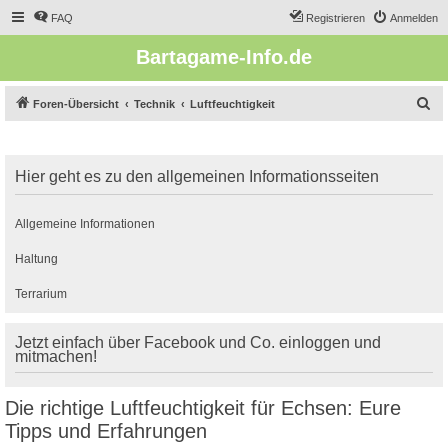
FAQ
Registrieren
Anmelden
Bartagame-Info.de
S
Foren-Übersicht
Technik
Luftfeuchtigkeit
u
c
Hier geht es zu den allgemeinen Informationsseiten
h
e
Allgemeine Informationen
Haltung
Terrarium
Jetzt einfach über Facebook und Co. einloggen und
mitmachen!
Die richtige Luftfeuchtigkeit für Echsen: Eure
Tipps und Erfahrungen