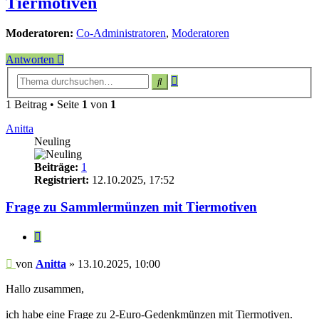
Tiermotiven
Moderatoren:
Co-Administratoren
,
Moderatoren
Antworten
Erweiterte
Suche
Suche
1 Beitrag • Seite
1
von
1
Anitta
Neuling
Beiträge:
1
Registriert:
12.10.2025, 17:52
Frage zu Sammlermünzen mit Tiermotiven
Zitieren
Beitrag
von
Anitta
»
13.10.2025, 10:00
Hallo zusammen,
ich habe eine Frage zu 2-Euro-Gedenkmünzen mit Tiermotiven.