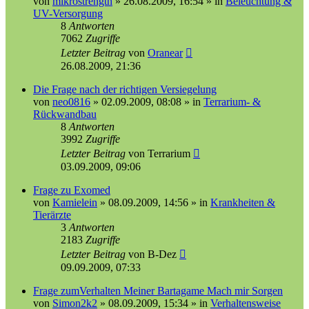
von
mikrostrength
»
26.08.2009, 16:54
» in
Beleuchtung &
UV-Versorgung
8
Antworten
7062
Zugriffe
Letzter Beitrag
von
Oranear
26.08.2009, 21:36
Die Frage nach der richtigen Versiegelung
von
neo0816
»
02.09.2009, 08:08
» in
Terrarium- &
Rückwandbau
8
Antworten
3992
Zugriffe
Letzter Beitrag
von
Terrarium
03.09.2009, 09:06
Frage zu Exomed
von
Kamielein
»
08.09.2009, 14:56
» in
Krankheiten &
Tierärzte
3
Antworten
2183
Zugriffe
Letzter Beitrag
von
B-Dez
09.09.2009, 07:33
Frage zumVerhalten Meiner Bartagame Mach mir Sorgen
von
Simon2k2
»
08.09.2009, 15:34
» in
Verhaltensweise