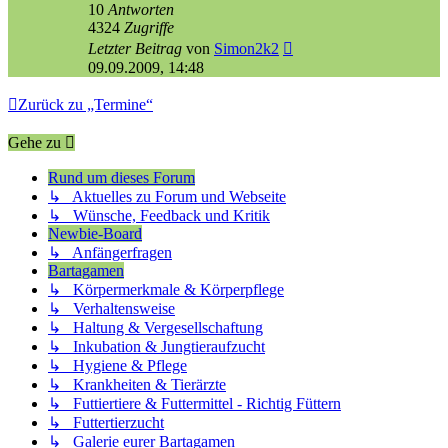
10
Antworten
4324
Zugriffe
Letzter Beitrag
von
Simon2k2
09.09.2009, 14:48
Zurück zu „Termine“
Gehe zu
Rund um dieses Forum
↳ Aktuelles zu Forum und Webseite
↳ Wünsche, Feedback und Kritik
Newbie-Board
↳ Anfängerfragen
Bartagamen
↳ Körpermerkmale & Körperpflege
↳ Verhaltensweise
↳ Haltung & Vergesellschaftung
↳ Inkubation & Jungtieraufzucht
↳ Hygiene & Pflege
↳ Krankheiten & Tierärzte
↳ Futtiertiere & Futtermittel - Richtig Füttern
↳ Futtertierzucht
↳ Galerie eurer Bartagamen