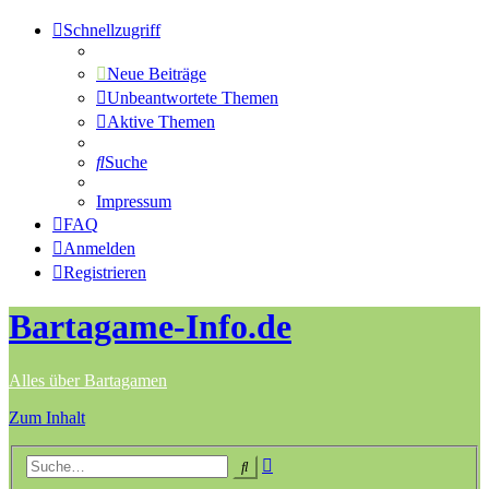
Schnellzugriff
Neue Beiträge
Unbeantwortete Themen
Aktive Themen
Suche
Impressum
FAQ
Anmelden
Registrieren
Bartagame-Info.de
Alles über Bartagamen
Zum Inhalt
Erweiterte
Suche
Suche