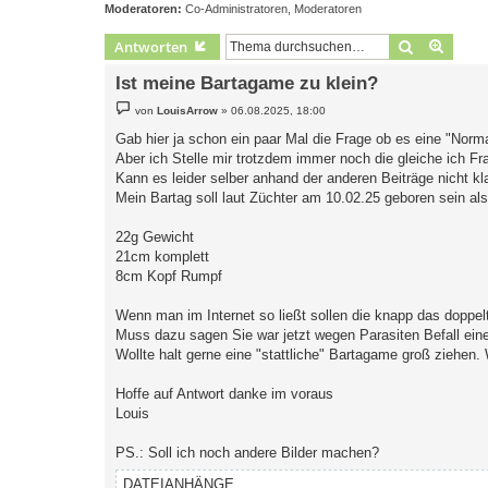
Moderatoren:
Co-Administratoren
,
Moderatoren
Suche
Erweit
Antworten
Ist meine Bartagame zu klein?
B
von
LouisArrow
»
06.08.2025, 18:00
e
i
Gab hier ja schon ein paar Mal die Frage ob es eine "Norm
t
Aber ich Stelle mir trotzdem immer noch die gleiche ich Fr
r
a
Kann es leider selber anhand der anderen Beiträge nicht kl
g
Mein Bartag soll laut Züchter am 10.02.25 geboren sein als
22g Gewicht
21cm komplett
8cm Kopf Rumpf
Wenn man im Internet so ließt sollen die knapp das doppel
Muss dazu sagen Sie war jetzt wegen Parasiten Befall ein
Wollte halt gerne eine "stattliche" Bartagame groß ziehen.
Hoffe auf Antwort danke im voraus
Louis
PS.: Soll ich noch andere Bilder machen?
DATEIANHÄNGE