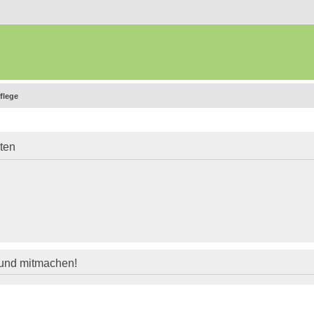
flege
iten
 und mitmachen!