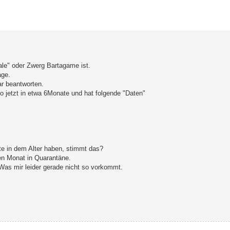
erte Suche
ale" oder Zwerg Bartagame ist.
age.
ar beantworten.
o jetzt in etwa 6Monate und hat folgende "Daten"
te in dem Alter haben, stimmt das?
en Monat in Quarantäne.
 Was mir leider gerade nicht so vorkommt.