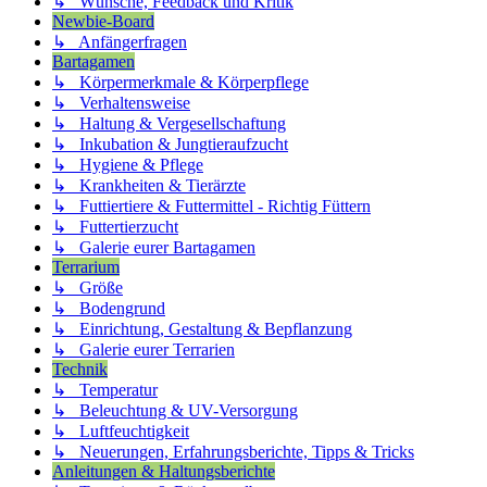
↳ Wünsche, Feedback und Kritik
Newbie-Board
↳ Anfängerfragen
Bartagamen
↳ Körpermerkmale & Körperpflege
↳ Verhaltensweise
↳ Haltung & Vergesellschaftung
↳ Inkubation & Jungtieraufzucht
↳ Hygiene & Pflege
↳ Krankheiten & Tierärzte
↳ Futtiertiere & Futtermittel - Richtig Füttern
↳ Futtertierzucht
↳ Galerie eurer Bartagamen
Terrarium
↳ Größe
↳ Bodengrund
↳ Einrichtung, Gestaltung & Bepflanzung
↳ Galerie eurer Terrarien
Technik
↳ Temperatur
↳ Beleuchtung & UV-Versorgung
↳ Luftfeuchtigkeit
↳ Neuerungen, Erfahrungsberichte, Tipps & Tricks
Anleitungen & Haltungsberichte