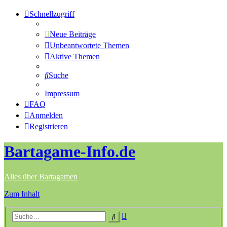
Schnellzugriff
Neue Beiträge
Unbeantwortete Themen
Aktive Themen
Suche
Impressum
FAQ
Anmelden
Registrieren
Bartagame-Info.de
Alles über Bartagamen
Zum Inhalt
Erweiterte
Suche
Suche