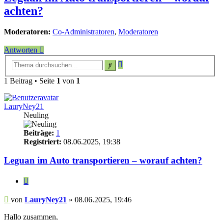
achten?
Moderatoren:
Co-Administratoren
,
Moderatoren
Antworten
Erweiterte
Suche
Suche
1 Beitrag • Seite
1
von
1
LauryNey21
Neuling
Beiträge:
1
Registriert:
08.06.2025, 19:38
Leguan im Auto transportieren – worauf achten?
Zitieren
Beitrag
von
LauryNey21
»
08.06.2025, 19:46
Hallo zusammen,