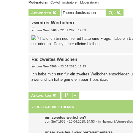
Moderatoren:
Co-Administratoren
,
Moderatoren
Suche
Erweit
Antworten
zweites Weibchen
B
von
Moni5560
»
22.01.2025, 12:03
e
i
Hallo ich bin neu hier ud hätte eine Frage. Habe ein 
t
r
gut oder soll Daisy lieber alleine bleiben.
a
g
Re: zweites Weibchen
B
von
Moni5560
»
23.04.2025, 13:35
e
i
Ich habe mich nun für ein zweites Weibchen entschieden un
t
zwei und ich hätte gerne ein paar Tipps dazu.
r
a
g
Antworten
VERGLEICHBARE THEMEN
ein zweites weibchen?
von
Steffi1983
»
10.04.2010, 14:53
» in
Haltung & Vergesells
unser zweites Zwergbartagamenterra