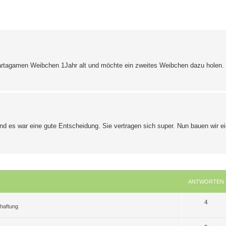
erte Suche
Bartagamen Weibchen 1Jahr alt und möchte ein zweites Weibchen dazu holen. 
d es war eine gute Entscheidung. Sie vertragen sich super. Nun bauen wir ei
ANTWORTEN
A
4
chaftung
n