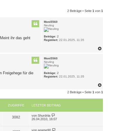
2 Beiträge • Seite
1
von
1
Moni5560
Neuling
Beiträge:
2
Meint ihr das geht
Registriert:
22.01.2025, 11:35
N
a
c
Moni5560
h
Neuling
o
b
n Freigehege für die
e
Beiträge:
2
Registriert:
22.01.2025, 11:35
n
N
a
2 Beiträge • Seite
1
von
1
c
h
o
b
ZUGRIFFE
LETZTER BEITRAG
e
n
L
von
Shurdriia
Z
3082
e
26.04.2010, 16:07
t
u
z
t
L
von
agame90