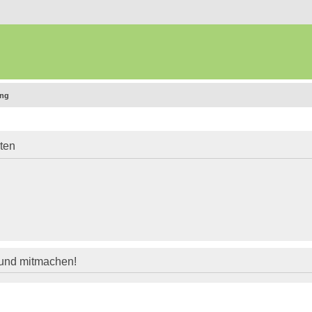
ung
iten
 und mitmachen!