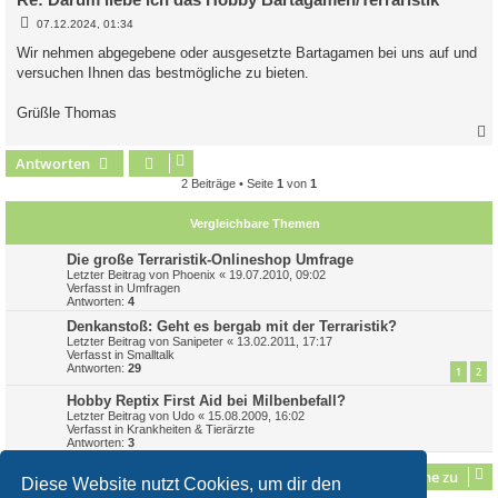
B
07.12.2024, 01:34
e
i
Wir nehmen abgegebene oder ausgesetzte Bartagamen bei uns auf und
t
versuchen Ihnen das bestmögliche zu bieten.
r
a
g
Grüßle Thomas
Antworten
c
2 Beiträge • Seite
1
von
1
Vergleichbare Themen
Die große Terraristik-Onlineshop Umfrage
Letzter Beitrag von
Phoenix
«
19.07.2010, 09:02
Verfasst in
Umfragen
Antworten:
4
Denkanstoß: Geht es bergab mit der Terraristik?
Letzter Beitrag von
Sanipeter
«
13.02.2011, 17:17
Verfasst in
Smalltalk
Antworten:
29
1
2
Hobby Reptix First Aid bei Milbenbefall?
Letzter Beitrag von
Udo
«
15.08.2009, 16:02
Verfasst in
Krankheiten & Tierärzte
Antworten:
3
Gehe zu
Diese Website nutzt Cookies, um dir den