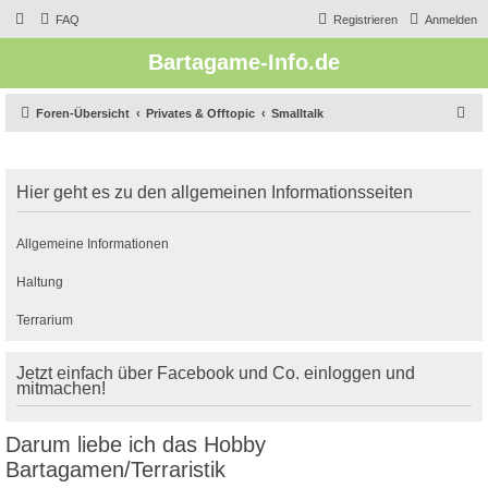
FAQ
Registrieren
Anmelden
Bartagame-Info.de
S
Foren-Übersicht
Privates & Offtopic
Smalltalk
u
c
Hier geht es zu den allgemeinen Informationsseiten
h
e
Allgemeine Informationen
Haltung
Terrarium
Jetzt einfach über Facebook und Co. einloggen und
mitmachen!
Darum liebe ich das Hobby
Bartagamen/Terraristik