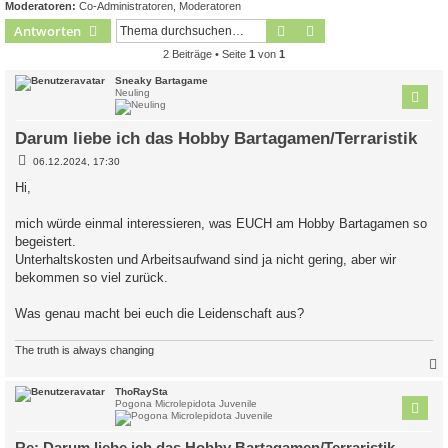
Moderatoren:
Co-Administratoren
,
Moderatoren
Suche
Erweiterte Suche
Antworten
2 Beiträge • Seite
1
von
1
Sneaky Bartagame
Neuling
Darum liebe ich das Hobby Bartagamen/Terraristik
B
06.12.2024, 17:30
e
i
Hi,
t
r
a
mich würde einmal interessieren, was EUCH am Hobby Bartagamen so
g
begeistert.
Unterhaltskosten und Arbeitsaufwand sind ja nicht gering, aber wir
bekommen so viel zurück.
Was genau macht bei euch die Leidenschaft aus?
The truth is always changing
c
ThoRaySta
Pogona Microlepidota Juvenile
Re: Darum liebe ich das Hobby Bartagamen/Terraristik