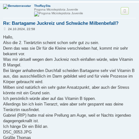
ThoRaySta
Pogona Microlepidota Juvenile
Re: Bartagame Juckreiz und Schwäche Milbenbefall?
B
24.10.2024, 22:58
e
i
Hallo,
t
Also die 2. Tierärtztin scheint schon sehr gut zu sein.
r
a
Denn das was sie Dir für die Kleine verschrieben hat, kommt mir sehr
g
bekannt vor.
Was mir aktuell wegen dem Juckreiz noch einfallen würde, wäre Vitamin
B Mangel.
Bei länger anhaltenden Durchfall scheiden Bartagame sehr viel Vitamin B
aus, das ausschließlich im Darm gebildet wird und für viele Prozesse im
Körper gebraucht wird.
Milben sind natürlich ein sehr guter Ansatzpunkt, aber auch der Stress
könnte mit ein Grund sein.
Ich persönlich würde aber auf das Vitamin B tippen.
Allerdings bin ich kein Tierarzt, wäre aber sehr gespannt was deine
Tierärztin rausfindet.
Gabriel (RIP) hatte mal eine Prellung am Auge, weil er Nachts irgendwo
dagegengeknallt ist.
Ich hänge Dir ein Bild an.
DSC_0053.JPG
Grüßle Thomas