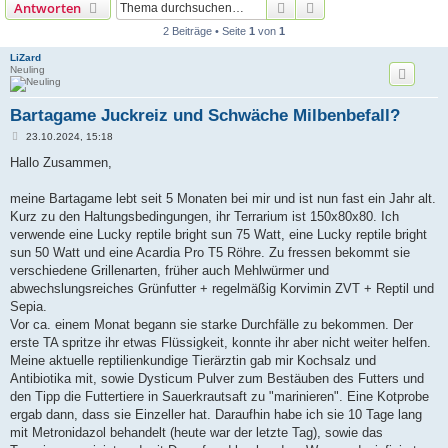
Suche
Erweiterte Suche
Antworten
2 Beiträge • Seite
1
von
1
LiZard
Neuling
Bartagame Juckreiz und Schwäche Milbenbefall?
B
23.10.2024, 15:18
e
i
Hallo Zusammen,
t
r
a
meine Bartagame lebt seit 5 Monaten bei mir und ist nun fast ein Jahr alt.
g
Kurz zu den Haltungsbedingungen, ihr Terrarium ist 150x80x80. Ich
verwende eine Lucky reptile bright sun 75 Watt, eine Lucky reptile bright
sun 50 Watt und eine Acardia Pro T5 Röhre. Zu fressen bekommt sie
verschiedene Grillenarten, früher auch Mehlwürmer und
abwechslungsreiches Grünfutter + regelmäßig Korvimin ZVT + Reptil und
Sepia.
Vor ca. einem Monat begann sie starke Durchfälle zu bekommen. Der
erste TA spritze ihr etwas Flüssigkeit, konnte ihr aber nicht weiter helfen.
Meine aktuelle reptilienkundige Tierärztin gab mir Kochsalz und
Antibiotika mit, sowie Dysticum Pulver zum Bestäuben des Futters und
den Tipp die Futtertiere in Sauerkrautsaft zu "marinieren". Eine Kotprobe
ergab dann, dass sie Einzeller hat. Daraufhin habe ich sie 10 Tage lang
mit Metronidazol behandelt (heute war der letzte Tag), sowie das