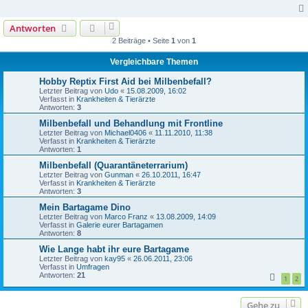
Antworten
2 Beiträge • Seite
1
von
1
Vergleichbare Themen
Hobby Reptix First Aid bei Milbenbefall?
Letzter Beitrag von
Udo
«
15.08.2009, 16:02
Verfasst in
Krankheiten & Tierärzte
Antworten:
3
Milbenbefall und Behandlung mit Frontline
Letzter Beitrag von
Michael0406
«
11.11.2010, 11:38
Verfasst in
Krankheiten & Tierärzte
Antworten:
1
Milbenbefall (Quarantäneterrarium)
Letzter Beitrag von
Gunman
«
26.10.2011, 16:47
Verfasst in
Krankheiten & Tierärzte
Antworten:
3
Mein Bartagame Dino
Letzter Beitrag von
Marco Franz
«
13.08.2009, 14:09
Verfasst in
Galerie eurer Bartagamen
Antworten:
8
Wie Lange habt ihr eure Bartagame
Letzter Beitrag von
kay95
«
26.06.2011, 23:06
Verfasst in
Umfragen
Antworten:
21
1
2
Gehe zu