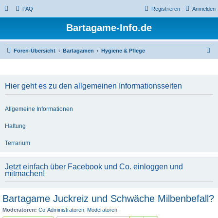
FAQ
Registrieren
Anmelden
Bartagame-Info.de
S
Foren-Übersicht
Bartagamen
Hygiene & Pflege
u
c
Hier geht es zu den allgemeinen Informationsseiten
h
e
Allgemeine Informationen
Haltung
Terrarium
Jetzt einfach über Facebook und Co. einloggen und
mitmachen!
Bartagame Juckreiz und Schwäche Milbenbefall?
Moderatoren:
Co-Administratoren
,
Moderatoren