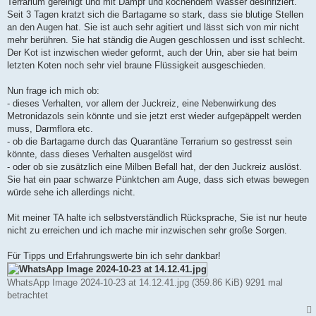
Terrarium gereinigt und mit Dampf und kochendem Wasser desinfiziert.
Seit 3 Tagen kratzt sich die Bartagame so stark, dass sie blutige Stellen
an den Augen hat. Sie ist auch sehr agitiert und lässt sich von mir nicht
mehr berühren. Sie hat ständig die Augen geschlossen und isst schlecht.
Der Kot ist inzwischen wieder geformt, auch der Urin, aber sie hat beim
letzten Koten noch sehr viel braune Flüssigkeit ausgeschieden.
Nun frage ich mich ob:
- dieses Verhalten, vor allem der Juckreiz, eine Nebenwirkung des
Metronidazols sein könnte und sie jetzt erst wieder aufgepäppelt werden
muss, Darmflora etc.
- ob die Bartagame durch das Quarantäne Terrarium so gestresst sein
könnte, dass dieses Verhalten ausgelöst wird
- oder ob sie zusätzlich eine Milben Befall hat, der den Juckreiz auslöst.
Sie hat ein paar schwarze Pünktchen am Auge, dass sich etwas bewegen
würde sehe ich allerdings nicht.
Mit meiner TA halte ich selbstverständlich Rücksprache, Sie ist nur heute
nicht zu erreichen und ich mache mir inzwischen sehr große Sorgen.
Für Tipps und Erfahrungswerte bin ich sehr dankbar!
WhatsApp Image 2024-10-23 at 14.12.41.jpg (359.86 KiB) 9291 mal
betrachtet