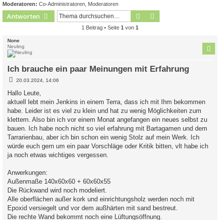
Moderatoren:
Co-Administratoren
,
Moderatoren
Suche
Erweiterte Suche
Antworten
1 Beitrag • Seite
1
von
1
None
Neuling
Ich brauche ein paar Meinungen mit Erfahrung
B
20.03.2024, 14:06
e
i
Hallo Leute,
t
aktuell lebt mein Jenkins in einem Terra, dass ich mit Ihm bekommen
r
a
habe. Leider ist es viel zu klein und hat zu wenig Möglichkeiten zum
g
klettern. Also bin ich vor einem Monat angefangen ein neues selbst zu
bauen. Ich habe noch nicht so viel erfahrung mit Bartagamen und dem
Tarrarienbau, aber ich bin schon ein wenig Stolz auf mein Werk. Ich
würde euch gern um ein paar Vorschläge oder Kritik bitten, vlt habe ich
ja noch etwas wichtiges vergessen.
Anwerkungen:
Außenmaße 140x60x60 + 60x60x55
Die Rückwand wird noch modeliert.
Alle oberflächen außer kork und einrichtungsholz werden noch mit
Epoxid versiegelt und vor dem außhärten mit sand bestreut.
Die rechte Wand bekommt noch eine Lüftungsöffnung.