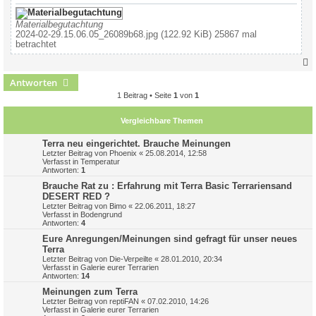
Materialbegutachtung
2024-02-29.15.06.05_26089b68.jpg (122.92 KiB) 25867 mal
betrachtet
Antworten
c
1 Beitrag • Seite
1
von
1
Vergleichbare Themen
Terra neu eingerichtet. Brauche Meinungen
Letzter Beitrag von
Phoenix
«
25.08.2014, 12:58
Verfasst in
Temperatur
Antworten:
1
Brauche Rat zu : Erfahrung mit Terra Basic Terrariensand
DESERT RED ?
Letzter Beitrag von
Bimo
«
22.06.2011, 18:27
Verfasst in
Bodengrund
Antworten:
4
Eure Anregungen/Meinungen sind gefragt für unser neues
Terra
Letzter Beitrag von
Die-Verpeilte
«
28.01.2010, 20:34
Verfasst in
Galerie eurer Terrarien
Antworten:
14
Meinungen zum Terra
Letzter Beitrag von
reptiFAN
«
07.02.2010, 14:26
Verfasst in
Galerie eurer Terrarien