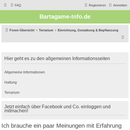
FAQ
Registrieren
Anmelden
Bartagame-Info.de
Foren-Übersicht
Terrarium
Einrichtung, Gestaltung & Bepflanzung
S
u
c
Hier geht es zu den allgemeinen Informationsseiten
h
e
Allgemeine Informationen
Haltung
Terrarium
Jetzt einfach über Facebook und Co. einloggen und
mitmachen!
Ich brauche ein paar Meinungen mit Erfahrung