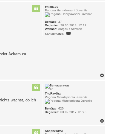
a
c
tmion120
h
Pogona Henrylawsoni Juvenile
o
b
e
Beiträge:
27
Registriert:
20.05.2018, 12:17
n
Wohnort:
Aargau / Schweiz
K
Kontaktdaten:
o
n
t
a
k
 oder Äckern zu
t
d
a
t
e
n
N
v
a
o
n
c
t
h
m
o
i
ThoRaySta
b
o
Pogona Microlepidota Juvenile
nichts wächst, ob ich
e
n
n
1
2
Beiträge:
620
0
Registriert:
03.02.2017, 01:28
N
a
c
ShepherdV3
h