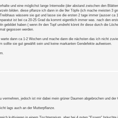
erhalte und eine möglichst lange Internodie (der abstand zwischen den Blätter
rzeln bilden. diese pflanze ich dann in die 9er Töpfe (ich mache meisten 3 g
i Treibhaus wässere sie gut und lasse sie die ersten 2 tage immer (ausser ca
mparatut ist bei ca 20-25 Grad da kommt eigentlich immer was. nach den ers
eln gebildet haben ( wenn ihr den Topf umdreht könnt ihr diese durch die Löc
ormal gegossen werden.
 warte dann ca 1-2 Wochen und mache dann die nächsten das ich nicht zuvie
um sollte sie gut gewählt sein und keine markanten Gendefekte aufweisen.
rn.
 zu vermehren, jedoch ist mir dabei mein grüner Daumen abgebrochen und der
icht lags auch an der Mutterpflanze.
reich kultivieren in einem Tischterrarium, aber bei 4 guten "Essern" bräuchte