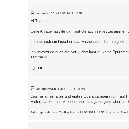
B
von
tmion120
»
31.07.2018, 11:51
e
i
Hi Thomas
t
r
a
Geile Anlage hast du da! Hast die auch selbst zusammen ge
g
Ja hab noch ein bisschen das Fachwissen da ich eigentlich 
Ich bevorzuge auch die Natur, dort hast du keine Spritzmit
sammeln!
Lg Tim
B
von
ThoRaySta
»
31.07.2018, 11:55
e
i
Das war unser altes und erstes Quarantäneterrarium, auf P
t
Futterpflanzen nachziehen kann...und ja es geht, aber am P
r
a
g
Zuletzt geändert von
ThoRaySta
am 31.07.2018, 11:55, insgesamt 1-mal 