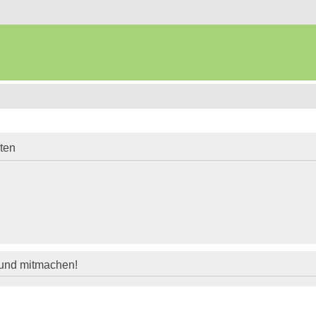
iten
 und mitmachen!