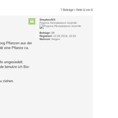
7 Beiträge • Seite
1
von
1
ShepherdV3
Pogona Henrylawsoni Juvenile
Beiträge:
26
Registriert:
12.06.2018, 20:02
Wohnort:
Siegen
woog Pflanzen aus der
lt eine Pflanze ca.
fe umgesiedelt.
rde benutze ich Bio-
zu ziehen.