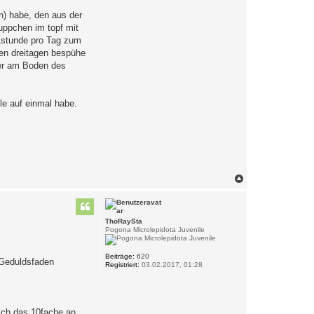
t
m
n) habe, den aus der
i
ruppchen im topf mit
o
n
 1stunde pro Tag zum
1
ten dreitagen bespühe
2
0
her am Boden des
le auf einmal habe.
N
a
c
h
o
ThoRaySta
b
Pogona Microlepidota Juvenile
e
n
Beiträge:
620
 Geduldsfaden
Registriert:
03.02.2017, 01:28
 ich das 10fache an