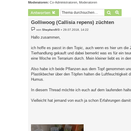
Moderatoren:
Co-Administratoren
,
Moderatoren
Suche
Erweit
Antworten
Golliwoog (Callisia repens) züchten
B
von
ShepherdV3
»
29.07.2018, 14:22
e
i
Hallo zusammen,
t
r
a
ich hoffe es passt in den Topic, auch wenn es hier um die
g
Tierhandlung gekauft und dabei bemerkt was es für ein teur
eine Woche im Terrarium durch. Mein kleiner liebt es in de
Also habe ich beide Pflanzen aus dem Topf genommen und 
Plastikbecher über den Töpfen halten die Luftfeuchtigkeit 
Humus.
In diesem Thread möchte ich euch auf dem laufenden halten,
Vielleicht hat jemand von euch ja schon Erfahrungen dami