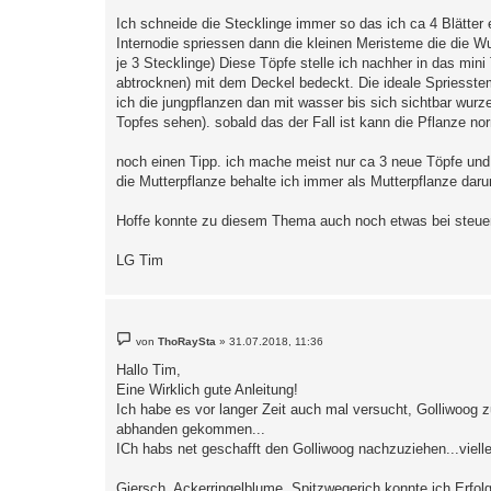
Ich schneide die Stecklinge immer so das ich ca 4 Blätter 
Internodie spriessen dann die kleinen Meristeme die die Wu
je 3 Stecklinge) Diese Töpfe stelle ich nachher in das min
abtrocknen) mit dem Deckel bedeckt. Die ideale Spriesste
ich die jungpflanzen dan mit wasser bis sich sichtbar wurz
Topfes sehen). sobald das der Fall ist kann die Pflanze n
noch einen Tipp. ich mache meist nur ca 3 neue Töpfe und
die Mutterpflanze behalte ich immer als Mutterpflanze dar
Hoffe konnte zu diesem Thema auch noch etwas bei steue
LG Tim
B
von
ThoRaySta
»
31.07.2018, 11:36
e
i
Hallo Tim,
t
Eine Wirklich gute Anleitung!
r
a
Ich habe es vor langer Zeit auch mal versucht, Golliwoog
g
abhanden gekommen...
ICh habs net geschafft den Golliwoog nachzuziehen...vielle
Giersch, Ackerringelblume, Spitzwegerich konnte ich Erfolg