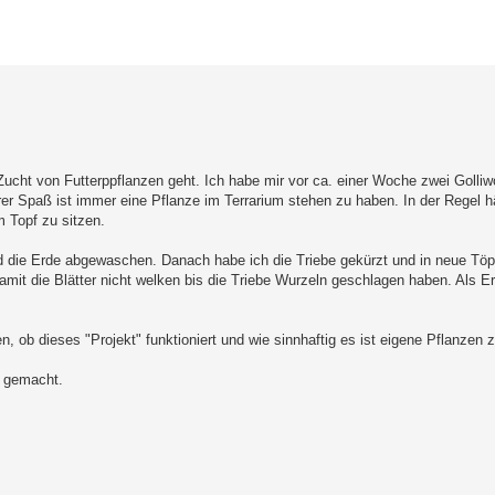
erte Suche
 Zucht von Futterppflanzen geht. Ich habe mir vor ca. einer Woche zwei Golli
er Spaß ist immer eine Pflanze im Terrarium stehen zu haben. In der Regel hä
m Topf zu sitzen.
die Erde abgewaschen. Danach habe ich die Triebe gekürzt und in neue Töp
damit die Blätter nicht welken bis die Triebe Wurzeln geschlagen haben. Als E
 ob dieses "Projekt" funktioniert und wie sinnhaftig es ist eigene Pflanzen 
t gemacht.