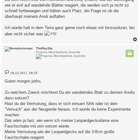
wie er evtl auf wandelnde Blätter reagiert, die werden sich ja nicht so
schnell fortbewegen und hätten auch Platz, die Frage ist ob die
überhaupt meinem Anoli auffallen.
Ich würde halt in dem Terra ganz gerne noch etwas mit hinzusetzen, bin
aber nicht sicher was
c
ThoRaySta
Pogona Microlepidota Juvenile
B
18.10.2017, 08:25
e
i
Guten morgen jotho,
t
r
a
Zu welchem Zweck möchtest Du ein wandelndes Blatt zu deinem Anolis
g
dazu setzen?
Hast du die Vermutung, dass er sich einsam fühlt oder ist dein
"Versuch" aus der Neugierde heraus. Ich würde da keine Experimente
machen.
Das wäre ja fast, wie wenn ich meiner Leopardgeckodame eine
Fauchschabe mit rein setzen würde.
Meine Vermutung wie der Leopardgecko auf die 3-8cm große
Fauchschabe reagiert: