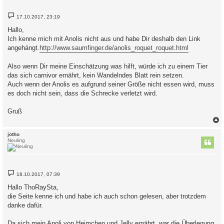
B
17.10.2017, 23:19
e
i
Hallo,
t
Ich kenne mich mit Anolis nicht aus und habe Dir deshalb den Link
r
a
angehängt.
http://www.saumfinger.de/anolis_roquet_roquet.html
g
Also wenn Dir meine Einschätzung was hilft, würde ich zu einem Tier
das sich carnivor ernährt, kein Wandelndes Blatt rein setzen.
Auch wenn der Anolis es aufgrund seiner Größe nicht essen wird, muss
es doch nicht sein, dass die Schrecke verletzt wird.
Gruß
c
jotho
Neuling
B
18.10.2017, 07:39
e
i
Hallo ThoRaySta,
t
die Seite kenne ich und habe ich auch schon gelesen, aber trotzdem
r
a
danke dafür.
g
Da sich mein Anoli von Heimchen und Jelly ernährt, war die Überlegung