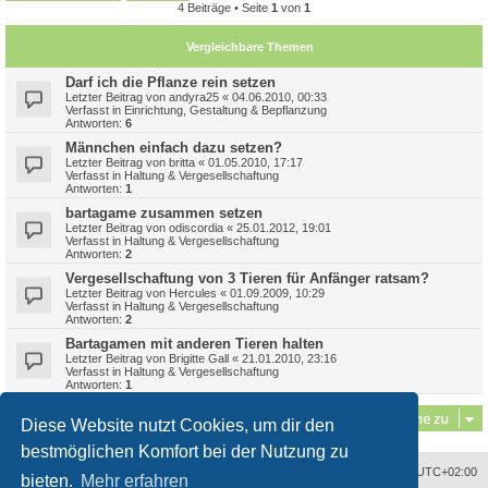
4 Beiträge • Seite
1
von
1
Vergleichbare Themen
Darf ich die Pflanze rein setzen
Letzter Beitrag von
andyra25
«
04.06.2010, 00:33
Verfasst in
Einrichtung, Gestaltung & Bepflanzung
Antworten:
6
Männchen einfach dazu setzen?
Letzter Beitrag von
britta
«
01.05.2010, 17:17
Verfasst in
Haltung & Vergesellschaftung
Antworten:
1
bartagame zusammen setzen
Letzter Beitrag von
odiscordia
«
25.01.2012, 19:01
Verfasst in
Haltung & Vergesellschaftung
Antworten:
2
Vergesellschaftung von 3 Tieren für Anfänger ratsam?
Letzter Beitrag von
Hercules
«
01.09.2009, 10:29
Verfasst in
Haltung & Vergesellschaftung
Antworten:
2
Bartagamen mit anderen Tieren halten
Letzter Beitrag von
Brigitte Gall
«
21.01.2010, 23:16
Verfasst in
Haltung & Vergesellschaftung
Antworten:
1
Gehe zu
Diese Website nutzt Cookies, um dir den
bestmöglichen Komfort bei der Nutzung zu
Alle Zeiten sind
UTC+02:00
bieten.
Mehr erfahren