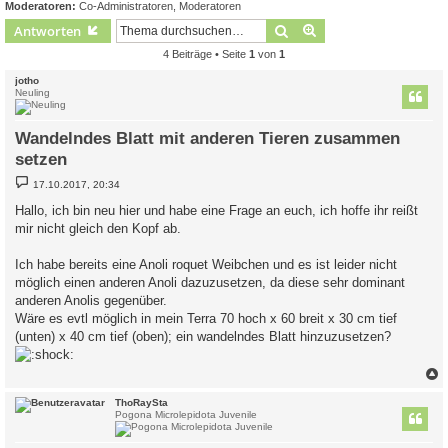
Moderatoren:
Co-Administratoren
,
Moderatoren
Suche
Erweiterte Suche
Antworten
4 Beiträge • Seite
1
von
1
jotho
Neuling
Wandelndes Blatt mit anderen Tieren zusammen
setzen
B
17.10.2017, 20:34
e
i
Hallo, ich bin neu hier und habe eine Frage an euch, ich hoffe ihr reißt
t
mir nicht gleich den Kopf ab.
r
a
g
Ich habe bereits eine Anoli roquet Weibchen und es ist leider nicht
möglich einen anderen Anoli dazuzusetzen, da diese sehr dominant
anderen Anolis gegenüber.
Wäre es evtl möglich in mein Terra 70 hoch x 60 breit x 30 cm tief
(unten) x 40 cm tief (oben); ein wandelndes Blatt hinzuzusetzen?
c
ThoRaySta
Pogona Microlepidota Juvenile