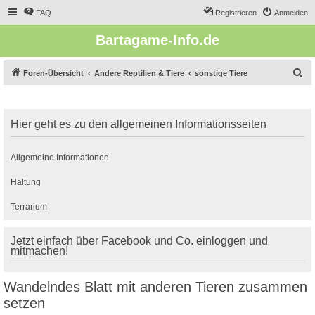
FAQ
Registrieren
Anmelden
Bartagame-Info.de
S
Foren-Übersicht
Andere Reptilien & Tiere
sonstige Tiere
u
c
Hier geht es zu den allgemeinen Informationsseiten
h
e
Allgemeine Informationen
Haltung
Terrarium
Jetzt einfach über Facebook und Co. einloggen und
mitmachen!
Wandelndes Blatt mit anderen Tieren zusammen
setzen