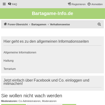
FAQ
Registrieren
Anmelden
Bartagame-Info.de
S
Foren-Übersicht
Bartagamen
Verhaltensweise
u
c
Hier geht es zu den allgemeinen Informationsseiten
h
e
Allgemeine Informationen
Haltung
Terrarium
Jetzt einfach über Facebook und Co. einloggen und
mitmachen!
Sie wollen nicht wach werden
Moderatoren:
Co-Administratoren
,
Moderatoren