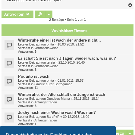
c
Antworten
2 Beiträge • Seite
1
von
1
Vergleichbare Themen
Winterruhe einer ist wach der andere nicht...
Letzter Beitrag von
britta
«
18.03.2010, 21:52
Verfasst in
Verhaltensweise
Antworten:
6
Er schäft Sie ist nach 3 Tagen wieder wach. was nu?
Letzter Beitrag von
terzia
«
22.10.2010, 20:40
Verfasst in
Verhaltensweise
Antworten:
6
Poquito ist wach
Letzter Beitrag von
britta
«
01.01.2011, 15:57
Verfasst in
Galerie eurer Bartagamen
Antworten:
11
Winterruhe, der Alte schläft die Junge ist wach
Letzter Beitrag von
Dundees Mama
«
25.11.2013, 18:14
Verfasst in
Anfängerfragen
Antworten:
3
Joshy nach einer Woche wach! Was nun?
Letzter Beitrag von
BartiP+P
«
30.12.2013, 16:09
Verfasst in
Anfängerfragen
Antworten:
1
Gehe zu