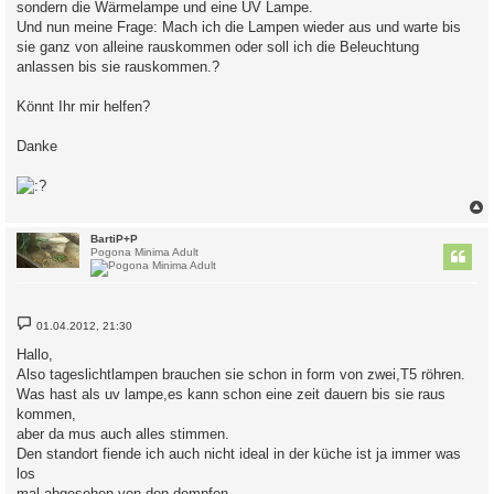
sondern die Wärmelampe und eine UV Lampe.
Und nun meine Frage: Mach ich die Lampen wieder aus und warte bis
sie ganz von alleine rauskommen oder soll ich die Beleuchtung
anlassen bis sie rauskommen.?
Könnt Ihr mir helfen?
Danke
c
BartiP+P
Pogona Minima Adult
B
01.04.2012, 21:30
e
i
Hallo,
t
Also tageslichtlampen brauchen sie schon in form von zwei,T5 röhren.
r
a
Was hast als uv lampe,es kann schon eine zeit dauern bis sie raus
g
kommen,
aber da mus auch alles stimmen.
Den standort fiende ich auch nicht ideal in der küche ist ja immer was
los
mal abgesehen von den dempfen.