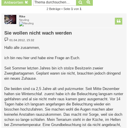
Suche
Erweiterte Suche
Antworten
2 Beiträge • Seite
1
von
1
Rike
Neuling
Sie wollen nicht wach werden
B
01.04.2012, 15:32
e
i
Hallo alle zusammen,
t
r
a
ich bin neu hier und habe eine Frage an Euch.
g
Seit Sommer letzten Jahres bin ich stolze Besitzerin zweier
Zwergbartagamen. Geplant waren sie nicht, brauchten jedoch dringend
ein neues Zuhause.
Die beiden sind ca 2,5 Jahre alt und putzmunter. Seit Mitte Dezember
halten sie Winterschlaf. zuerst habe ich die Beleuchtung langsam runter
gehfahren und al sie nicht mehr raus kamen ganz ausgemacht. Vor 14
Tagen habe ich langsam angefangen die Beleuchtung wieder ein
bisschen hochzufahren. Sie machen wohl die Augen machen aber
keinerlei Anstalten rauszukommen. Das macht mir Sorge, weil sie doch
schon so lange schlafen. Mein Terrarium steht in der Küche, im Hellen
bei Zimmertemperatur. Eine Grundbeleuchtung ist da nicht angebracht,