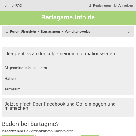
FAQ
Registrieren
Anmelden
Bartagame-Info.de
S
Foren-Übersicht
Bartagamen
Verhaltensweise
u
c
Hier geht es zu den allgemeinen Informationsseiten
h
e
Allgemeine Informationen
Haltung
Terrarium
Jetzt einfach über Facebook und Co. einloggen und
mitmachen!
Baden bei bartagme?
Moderatoren:
Co-Administratoren
,
Moderatoren