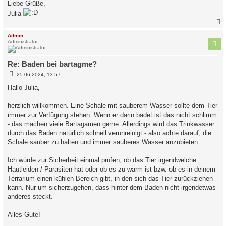
Liebe Grüße,
Julia
c
Admin
Administrator
Re: Baden bei bartagme?
B
25.06.2024, 13:57
e
i
Hallo Julia,
t
r
a
herzlich willkommen. Eine Schale mit sauberem Wasser sollte dem Tier
g
immer zur Verfügung stehen. Wenn er darin badet ist das nicht schlimm
- das machen viele Bartagamen gerne. Allerdings wird das Trinkwasser
durch das Baden natürlich schnell verunreinigt - also achte darauf, die
Schale sauber zu halten und immer sauberes Wasser anzubieten.
Ich würde zur Sicherheit einmal prüfen, ob das Tier irgendwelche
Hautleiden / Parasiten hat oder ob es zu warm ist bzw. ob es in deinem
Terrarium einen kühlen Bereich gibt, in den sich das Tier zurückziehen
kann. Nur um sicherzugehen, dass hinter dem Baden nicht irgendetwas
anderes steckt.
Alles Gute!