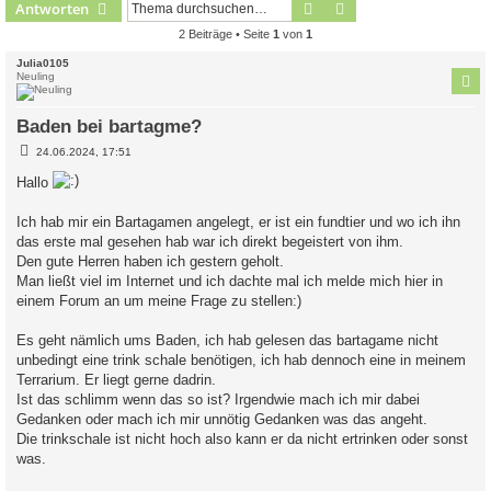
Suche
Erweiterte Suche
Antworten
2 Beiträge • Seite
1
von
1
Julia0105
Neuling
Baden bei bartagme?
B
24.06.2024, 17:51
e
i
Hallo
t
r
a
Ich hab mir ein Bartagamen angelegt, er ist ein fundtier und wo ich ihn
g
das erste mal gesehen hab war ich direkt begeistert von ihm.
Den gute Herren haben ich gestern geholt.
Man ließt viel im Internet und ich dachte mal ich melde mich hier in
einem Forum an um meine Frage zu stellen:)
Es geht nämlich ums Baden, ich hab gelesen das bartagame nicht
unbedingt eine trink schale benötigen, ich hab dennoch eine in meinem
Terrarium. Er liegt gerne dadrin.
Ist das schlimm wenn das so ist? Irgendwie mach ich mir dabei
Gedanken oder mach ich mir unnötig Gedanken was das angeht.
Die trinkschale ist nicht hoch also kann er da nicht ertrinken oder sonst
was.