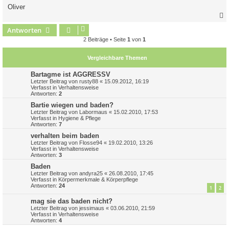
Oliver
Antworten
c
2 Beiträge • Seite
1
von
1
Vergleichbare Themen
Bartagme ist AGGRESSV
Letzter Beitrag von
rusty88
«
15.09.2012, 16:19
Verfasst in
Verhaltensweise
Antworten:
2
Bartie wiegen und baden?
Letzter Beitrag von
Labormaus
«
15.02.2010, 17:53
Verfasst in
Hygiene & Pflege
Antworten:
7
verhalten beim baden
Letzter Beitrag von
Flosse94
«
19.02.2010, 13:26
Verfasst in
Verhaltensweise
Antworten:
3
Baden
Letzter Beitrag von
andyra25
«
26.08.2010, 17:45
Verfasst in
Körpermerkmale & Körperpflege
Antworten:
24
1
2
mag sie das baden nicht?
Letzter Beitrag von
jessimaus
«
03.06.2010, 21:59
Verfasst in
Verhaltensweise
Antworten:
4