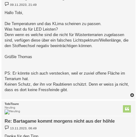
B
09.11.2023, 21:49
e
i
Hallo Tobi,
t
r
a
Die Temperaturen und das KLima scheinen zu passen.
g
Was hast du für LED Leisten?
Denn wenn es welche sind die nicht für Wüstenterrarien zugelassen
sind, verfügen diese über ein falsches Lichtspektrum/Wellenlänge, die
den Stoffwechsel negativ beeinträchtigen können.
Grüßle Thomas
PS: Er könnte sich auch verstecken, weil er zuviel offene Fläche im
Terrarium hat.
Keinen Schutz, der ihn vor Raubtieren schützt. Denn er weiss ja nicht,
dass es dort keine Fressfeinde gibt.
c
TobiToure
Neuling
Re: Bartagame kommt morgens nicht aus der höhle
B
13.11.2023, 06:49
e
i
Danke für den Tipp