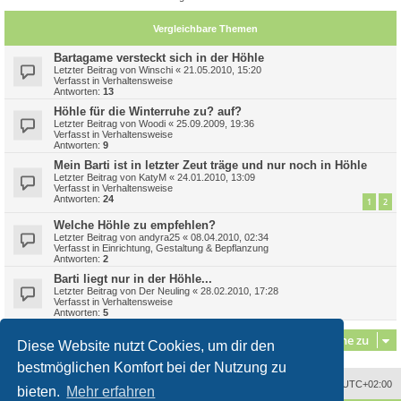
Vergleichbare Themen
Bartagame versteckt sich in der Höhle
Letzter Beitrag von
Winschi
«
21.05.2010, 15:20
Verfasst in
Verhaltensweise
Antworten:
13
Höhle für die Winterruhe zu? auf?
Letzter Beitrag von
Woodi
«
25.09.2009, 19:36
Verfasst in
Verhaltensweise
Antworten:
9
Mein Barti ist in letzter Zeut träge und nur noch in Höhle
Letzter Beitrag von
KatyM
«
24.01.2010, 13:09
Verfasst in
Verhaltensweise
Antworten:
24
1
2
Welche Höhle zu empfehlen?
Letzter Beitrag von
andyra25
«
08.04.2010, 02:34
Verfasst in
Einrichtung, Gestaltung & Bepflanzung
Antworten:
2
Barti liegt nur in der Höhle...
Letzter Beitrag von
Der Neuling
«
28.02.2010, 17:28
Verfasst in
Verhaltensweise
Antworten:
5
Gehe zu
Diese Website nutzt Cookies, um dir den
bestmöglichen Komfort bei der Nutzung zu
Alle Zeiten sind
UTC+02:00
bieten.
Mehr erfahren