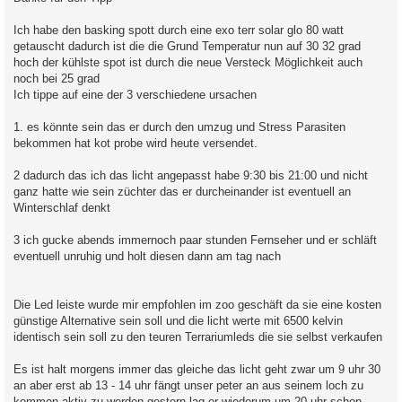
t
r
a
Ich habe den basking spott durch eine exo terr solar glo 80 watt
g
getauscht dadurch ist die die Grund Temperatur nun auf 30 32 grad
hoch der kühlste spot ist durch die neue Versteck Möglichkeit auch
noch bei 25 grad
Ich tippe auf eine der 3 verschiedene ursachen
1. es könnte sein das er durch den umzug und Stress Parasiten
bekommen hat kot probe wird heute versendet.
2 dadurch das ich das licht angepasst habe 9:30 bis 21:00 und nicht
ganz hatte wie sein züchter das er durcheinander ist eventuell an
Winterschlaf denkt
3 ich gucke abends immernoch paar stunden Fernseher und er schläft
eventuell unruhig und holt diesen dann am tag nach
Die Led leiste wurde mir empfohlen im zoo geschäft da sie eine kosten
günstige Alternative sein soll und die licht werte mit 6500 kelvin
identisch sein soll zu den teuren Terrariumleds die sie selbst verkaufen
Es ist halt morgens immer das gleiche das licht geht zwar um 9 uhr 30
an aber erst ab 13 - 14 uhr fängt unser peter an aus seinem loch zu
kommen aktiv zu werden gestern lag er wiederum um 20 uhr schon