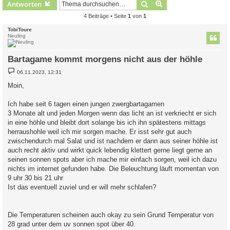
Suche
Erweiterte Suche
Antworten
4 Beiträge • Seite
1
von
1
TobiToure
Neuling
Bartagame kommt morgens nicht aus der höhle
B
06.11.2023, 12:31
e
i
Moin,
t
r
a
Ich habe seit 6 tagen einen jungen zwergbartagamen
g
3 Monate alt und jeden Morgen wenn das licht an ist verkriecht er sich
in eine höhle und bleibt dort solange bis ich ihn spätestens mittags
herraushohle weil ich mir sorgen mache. Er isst sehr gut auch
zwischendurch mal Salat und ist nachdem er dann aus seiner höhle ist
auch recht aktiv und wirkt quick lebendig klettert gerne liegt gerne an
seinen sonnen spots aber ich mache mir einfach sorgen, weil ich dazu
nichts im internet gefunden habe. Die Beleuchtung läuft momentan von
9 uhr 30 bis 21 uhr
Ist das eventuell zuviel und er will mehr schlafen?
Die Temperaturen scheinen auch okay zu sein Grund Temperatur von
28 grad unter dem uv sonnen spot über 40.