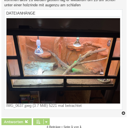
unter einer holzrinde mit augenzu am schlafen
DATEIANHÄNGE
IMG_0637.jpeg (3.7 MiB) 5221 mal betrachtet
c
Antworten
4 Beiträge • Seite
1
von
1