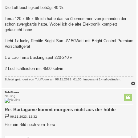
Die Luftfeuchtigkeit beträgt 40 %.
Terra 120 x 65 x 65 ich hatte das so übernommen von jemanden der
schon zwergbartis hatte. Wobei ich die alte Elektronik komplett
getauscht habe
Licht:1x lucky Reptile Bright Sun UV 50Watt mit Bright Control Premium
Vorschaltgerät
1 x Exo Terra Basking spot 220-240 v
2 Led lichtleisten mit 4500 kelvin
Zuletzt geändert von
TobiToure
am 08.11.2023, 01:35, insgesamt 1-mal geändert.
c
TobiToure
Neuling
Re: Bartagame kommt morgens nicht aus der höhle
B
06.11.2023, 12:32
e
i
Hier ein Bild noch vom Terra
t
r
a
g