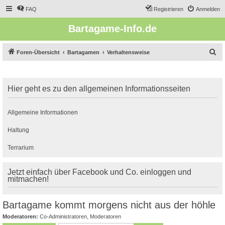
FAQ
Registrieren
Anmelden
Bartagame-Info.de
S
Foren-Übersicht
Bartagamen
Verhaltensweise
u
c
Hier geht es zu den allgemeinen Informationsseiten
h
e
Allgemeine Informationen
Haltung
Terrarium
Jetzt einfach über Facebook und Co. einloggen und
mitmachen!
Bartagame kommt morgens nicht aus der höhle
Moderatoren:
Co-Administratoren
,
Moderatoren