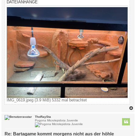
DATEIANHÄNGE
IMG_0619.jpeg (3.9 MiB) 5332 mal betrachtet
c
ThoRaySta
Pogona Microlepidota Juvenile
Re: Bartagame kommt morgens nicht aus der höhle