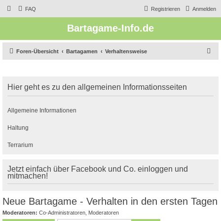
FAQ
Registrieren
Anmelden
Bartagame-Info.de
S
Foren-Übersicht
Bartagamen
Verhaltensweise
u
c
Hier geht es zu den allgemeinen Informationsseiten
h
e
Allgemeine Informationen
Haltung
Terrarium
Jetzt einfach über Facebook und Co. einloggen und
mitmachen!
Neue Bartagame - Verhalten in den ersten Tagen
Moderatoren:
Co-Administratoren
,
Moderatoren