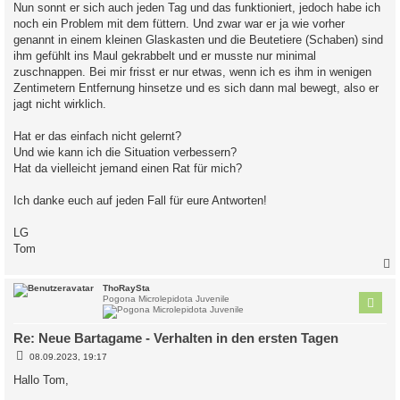
Nun sonnt er sich auch jeden Tag und das funktioniert, jedoch habe ich
noch ein Problem mit dem füttern. Und zwar war er ja wie vorher
genannt in einem kleinen Glaskasten und die Beutetiere (Schaben) sind
ihm gefühlt ins Maul gekrabbelt und er musste nur minimal
zuschnappen. Bei mir frisst er nur etwas, wenn ich es ihm in wenigen
Zentimetern Entfernung hinsetze und es sich dann mal bewegt, also er
jagt nicht wirklich.
Hat er das einfach nicht gelernt?
Und wie kann ich die Situation verbessern?
Hat da vielleicht jemand einen Rat für mich?
Ich danke euch auf jeden Fall für eure Antworten!
LG
Tom
c
ThoRaySta
Pogona Microlepidota Juvenile
Re: Neue Bartagame - Verhalten in den ersten Tagen
B
08.09.2023, 19:17
e
i
Hallo Tom,
t
r