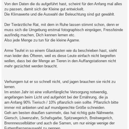
a
Von den Daten die du aufgeführt hast, scheint für den Anfang mal alles
g
zu passen, damit sich der Kleine gut entwickelt.
Die Klimawerte und die Auswahl der Beleuchtung sind gut gewählt.
Der Tierärztliche Rat, mit dem in Ruhe lassen stimmt schon, denn er
muss sich die Umgebung erstmal fotographisch einprägen, Fressfeinde
ausfindig machen, Dich kennen lernen etc.
Also jede Menge zu tun für die kleine Agame.
Arme Teufel in so einem Glaskasten wie du beschrieben hast, sieht
man leider des Öfteren, weil es diese Leute einfach nicht begreifen
wollen, dass bei der Menge an Tieren in den Auffangstationen nicht
mehr gezüchtet werden braucht.
Verhungern tut er so schnell nicht, und jagen brauchen sie nicht zu
lernen.
Im ersten Jahr ist eine vollumfängliche Versorgung notwendig,
angefangen beim Licht und aufgehört bei der Ernährung, die ja
am Anfang 90% Tierisch / 10% pflanzlich sein sollte. Pflanzlich bitte
immer mit anbieten und auf mundgerechte Größe schneiden.
Geh am besten draußen sammeln, das hat richtig gute Nährwerte.
Giersch, Löwenzahn, Schafsgarbe, Spitzwegerich, Breitwegerich,
Brennnesselblätter und auch die Samen, um nur einige wenige der
Futterpflanzenauswahl zu nennen.