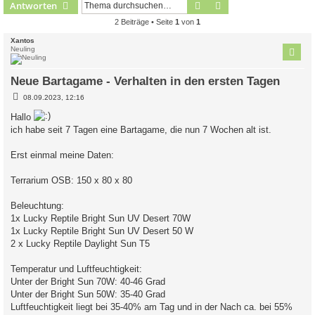
Suche
Erweiterte Suche
Antworten
2 Beiträge • Seite
1
von
1
Xantos
Neuling
Neue Bartagame - Verhalten in den ersten Tagen
B
08.09.2023, 12:16
e
i
Hallo
t
ich habe seit 7 Tagen eine Bartagame, die nun 7 Wochen alt ist.
r
a
g
Erst einmal meine Daten:
Terrarium OSB: 150 x 80 x 80
Beleuchtung:
1x Lucky Reptile Bright Sun UV Desert 70W
1x Lucky Reptile Bright Sun UV Desert 50 W
2 x Lucky Reptile Daylight Sun T5
Temperatur und Luftfeuchtigkeit:
Unter der Bright Sun 70W: 40-46 Grad
Unter der Bright Sun 50W: 35-40 Grad
Luftfeuchtigkeit liegt bei 35-40% am Tag und in der Nach ca. bei 55%