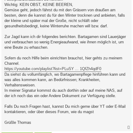
Wichtig: KEIN OBST, KEINE BEEREN,
Gemüse geht, jedoch fährst du mit den Gräsern von draußen am
besten, denn die kannst du für den Winter trocknen und anbieten, falls
der kleine und später mal der Große, nicht schläft oder
gesundheitsbedingt, keine Winterruhe machen will bzw. darf.
Zur Jagd kann ich dir folgendes berichten. Bartagamen sind Lauerjäger
und verbrauchen so wenig Energieaufwand, wie ihnen möglich ist, um
eine Beute zu erhaschen.
Sofern du noch Hilfe beim einrichten brauchst, hier gehts zu meinem
Channel.
https://youtube.com/playlist?list=PLuSY ... 1QfZh4qdF0
Da siehst du vollumfänglich, wo Bartagamenpflege hinführen kann und
was alles kommen kann, an Bedürfnissen; Krankheiten,
Verhaltensweisen.
In meiner Signatur kommst du auch dorthin oder auf meine NAS, auf
der ich noch das ein oder Andere Dokument zur Verfügung stelle.
Falls Du noch Fragen hast, kannst Du mich gerne über YT oder E-Mail
kontaktieren, oder über dieses Forum, wie du magst
Grüßle Thomas