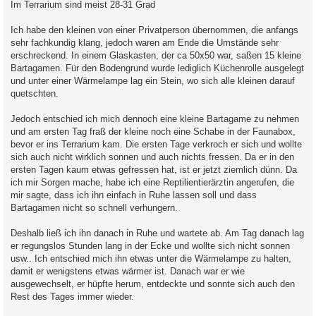
Im Terrarium sind meist 28-31 Grad
Ich habe den kleinen von einer Privatperson übernommen, die anfangs
sehr fachkundig klang, jedoch waren am Ende die Umstände sehr
erschreckend. In einem Glaskasten, der ca 50x50 war, saßen 15 kleine
Bartagamen. Für den Bodengrund wurde lediglich Küchenrolle ausgelegt
und unter einer Wärmelampe lag ein Stein, wo sich alle kleinen darauf
quetschten.
Jedoch entschied ich mich dennoch eine kleine Bartagame zu nehmen
und am ersten Tag fraß der kleine noch eine Schabe in der Faunabox,
bevor er ins Terrarium kam. Die ersten Tage verkroch er sich und wollte
sich auch nicht wirklich sonnen und auch nichts fressen. Da er in den
ersten Tagen kaum etwas gefressen hat, ist er jetzt ziemlich dünn. Da
ich mir Sorgen mache, habe ich eine Reptilientierärztin angerufen, die
mir sagte, dass ich ihn einfach in Ruhe lassen soll und dass
Bartagamen nicht so schnell verhungern.
Deshalb ließ ich ihn danach in Ruhe und wartete ab. Am Tag danach lag
er regungslos Stunden lang in der Ecke und wollte sich nicht sonnen
usw.. Ich entschied mich ihn etwas unter die Wärmelampe zu halten,
damit er wenigstens etwas wärmer ist. Danach war er wie
ausgewechselt, er hüpfte herum, entdeckte und sonnte sich auch den
Rest des Tages immer wieder.