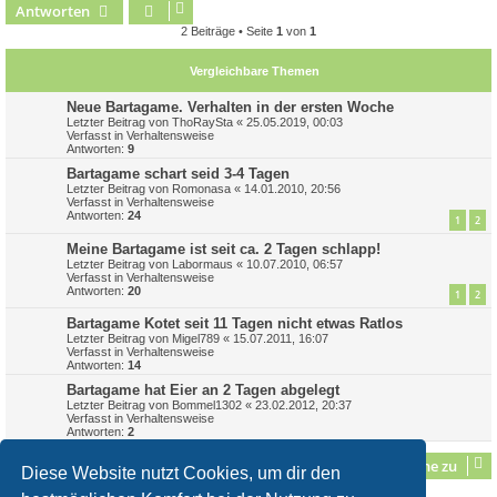
Antworten
c
2 Beiträge • Seite
1
von
1
Vergleichbare Themen
Neue Bartagame. Verhalten in der ersten Woche
Letzter Beitrag von
ThoRaySta
«
25.05.2019, 00:03
Verfasst in
Verhaltensweise
Antworten:
9
Bartagame schart seid 3-4 Tagen
Letzter Beitrag von
Romonasa
«
14.01.2010, 20:56
Verfasst in
Verhaltensweise
Antworten:
24
1
2
Meine Bartagame ist seit ca. 2 Tagen schlapp!
Letzter Beitrag von
Labormaus
«
10.07.2010, 06:57
Verfasst in
Verhaltensweise
Antworten:
20
1
2
Bartagame Kotet seit 11 Tagen nicht etwas Ratlos
Letzter Beitrag von
Migel789
«
15.07.2011, 16:07
Verfasst in
Verhaltensweise
Antworten:
14
Bartagame hat Eier an 2 Tagen abgelegt
Letzter Beitrag von
Bommel1302
«
23.02.2012, 20:37
Verfasst in
Verhaltensweise
Antworten:
2
Gehe zu
Diese Website nutzt Cookies, um dir den