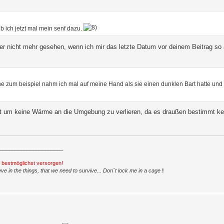
b ich jetzt mal mein senf dazu.
her nicht mehr gesehen, wenn ich mir das letzte Datum vor deinem Beitrag so 
ine zum beispiel nahm ich mal auf meine Hand als sie einen dunklen Bart hatte und
hat um keine Wärme an die Umgebung zu verlieren, da es draußen bestimmt kei
_____________________
h bestmöglichst versorgen!
ve in the things, that we need to survive... Don´t lock me in a cage
!