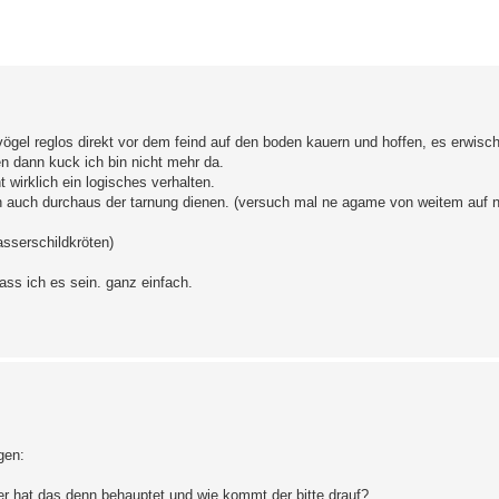
erte Suche
 vögel reglos direkt vor dem feind auf den boden kauern und hoffen, es erwischt
en dann kuck ich bin nicht mehr da.
 wirklich ein logisches verhalten.
n auch durchaus der tarnung dienen. (versuch mal ne agame von weitem auf 
asserschildkröten)
lass ich es sein. ganz einfach.
gen:
er hat das denn behauptet und wie kommt der bitte drauf?