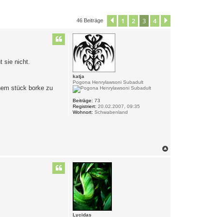
1
2
3
4
Vorherige
Nächste
46 Beiträge
 sie nicht.
katja
Pogona Henrylawsoni Subadult
nem stück borke zu
Beiträge:
73
Registriert:
20.02.2007, 09:35
Wohnort:
Schwabenland
N
a
c
h
o
b
e
n
Lycidas