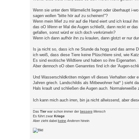
Wenn sie unter dem Wärmelicht liegen oder überhaupt i-wo 
sagen wollen ''bitte hör auf zu scheinen!''?
Wenn mein Mief zu mir auf die Hand eiert und ich kraul ih
das oO
Wenn
er Mal die Augen schließt, dann reckt er das
gefallen, sonst würd er sich doch verkrümeln?
Wenn ich dann aufhör ihn zu kraulen, dann glotzt er nur d
Is ja nicht so, dass ich ne Stunde da hogg und das arme D
ich weiß, dass diese Tiere keine Plüschtiere sind, wie Kat
Es sind exotische Wildtiere und haben so ihre Eigenarten.
Aber dennoch oO oben Genanntes find ich der 'Augen-schli
Und Wasserschildkröten mögen vll dieses Verhalten oder ei
Jahren griech. Landschildis als Mitbewohner hat* ) sieht
Hals krault und schließen die Augen auch. Normalerweiße 
Ich kann mich auch irren, bin ja nicht allwissend, aber di
Das
Tier
war schon immer der
bessere
Mensch
Es führt zwar
Kriege
Aber zieht dabei
keine
Anderen
hinein