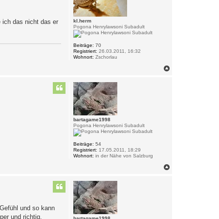
e
n
 ich das nicht das er
kl.herm
Pogona Henrylawsoni Subadult
Beiträge:
70
Registriert:
26.03.2011, 16:32
Wohnort:
Zschorlau
N
a
c
h
o
b
e
n
bartagame1998
Pogona Henrylawsoni Subadult
Beiträge:
54
Registriert:
17.05.2011, 18:29
Wohnort:
in der Nähe von Salzburg
N
a
c
h
o
b
 Gefühl und so kann
e
n
er und richtig.
bartagame1998