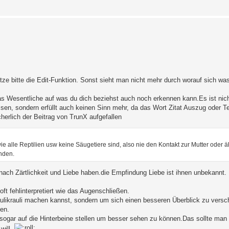
ze bitte die Edit-Funktion. Sonst sieht man nicht mehr durch worauf sich wa
 das Wesentliche auf was du dich beziehst auch noch erkennen kann.Es ist nic
sen, sondern erfüllt auch keinen Sinn mehr, da das Wort Zitat Auszug oder Te
herlich der Beitrag von TrunX aufgefallen
e alle Reptilien usw keine Säugetiere sind, also nie den Kontakt zur Mutter oder 
nden.
 nach Zärtlichkeit und Liebe haben.die Empfindung Liebe ist ihnen unbekannt.
t fehlinterpretiert wie das Augenschließen.
ulikrauli machen kannst, sondern um sich einen besseren Überblick zu versch
en.
sogar auf die Hinterbeine stellen um besser sehen zu können.Das sollte man 
will.