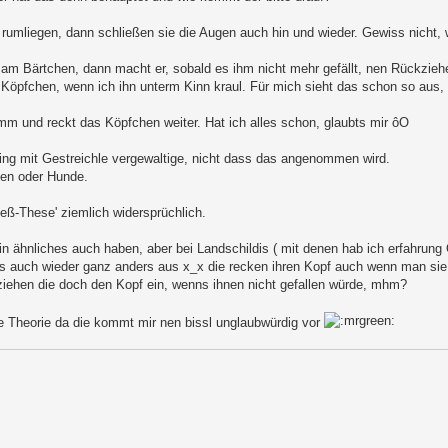
rumliegen, dann schließen sie die Augen auch hin und wieder. Gewiss nicht, 
n am Bärtchen, dann macht er, sobald es ihm nicht mehr gefällt, nen Rückzieh
 Köpfchen, wenn ich ihn unterm Kinn kraul. Für mich sieht das schon so aus,
umm und reckt das Köpfchen weiter. Hat ich alles schon, glaubts mir ôO
ing mit Gestreichle vergewaltige, nicht dass das angenommen wird.
zen oder Hunde.
eß-These' ziemlich widersprüchlich.
n ähnliches auch haben, aber bei Landschildis ( mit denen hab ich erfahrung
 das auch wieder ganz anders aus x_x die recken ihren Kopf auch wenn man si
ziehen die doch den Kopf ein, wenns ihnen nicht gefallen würde, mhm?
ese Theorie da die kommt mir nen bissl unglaubwürdig vor