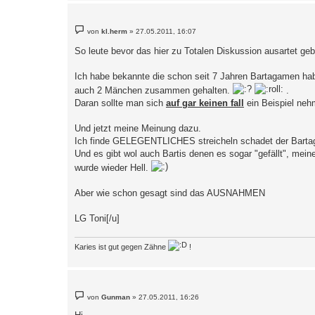
B
von
kl.herm
»
27.05.2011, 16:07
e
i
So leute bevor das hier zu Totalen Diskussion ausartet geb
t
r
a
Ich habe bekannte die schon seit 7 Jahren Bartagamen h
g
auch 2 Mänchen zusammen gehalten.
.
Daran sollte man sich
auf gar keinen fall
ein Beispiel neh
Und jetzt meine Meinung dazu.
Ich finde GELEGENTLICHES streicheln schadet der Bartaga
Und es gibt wol auch Bartis denen es sogar "gefällt", mein
wurde wieder Hell.
Aber wie schon gesagt sind das AUSNAHMEN
LG Toni[/u]
Karies ist gut gegen Zähne
!
B
von
Gunman
»
27.05.2011, 16:26
e
i