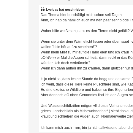
a
g
Lycidas hat geschrieben:
Das Thema hier beschäftigt mich schon seit Tagen
Ähm, ich hab da nämlich auch ma nen paar sehr blöde F
Woher bitte weiß man, dass es den Tieren nicht gefällt? 
Wenn sie unter dem Wärmelicht liegen oder überhaupt i-w
wollen ''bitte hör auf zu scheinen!''?
Wenn mein Mief zu mir auf die Hand eiert und ich kraul i
oO
Wenn
er Mal die Augen schließt, dann reckt er das Kö
würd er sich doch verkrümeln?
Wenn ich dann aufhör ihn zu kraulen, dann glotzt er nur 
Is ja nicht so, dass ich ne Stunde da hogg und das arme
ich weiß, dass diese Tiere keine Plüschtiere sind, wie K
Es sind exotische Wildtiere und haben so ihre Eigenarten
Aber dennoch oO oben Genanntes find ich der 'Augen-sch
Und Wasserschildkröten mögen vll dieses Verhalten oder 
griech. Landschildis als Mitbewohner hat* ) sieht das a
krault und schließen die Augen auch. Normalerweiße zie
Ich kann mich auch irren, bin ja nicht allwissend, aber 