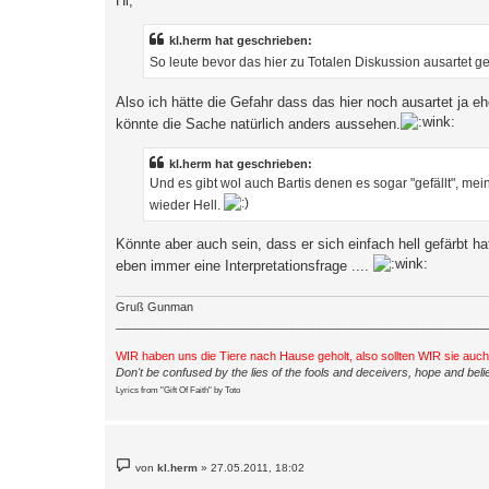
Hi,
t
r
a
kl.herm hat geschrieben:
g
So leute bevor das hier zu Totalen Diskussion ausartet ge
Also ich hätte die Gefahr dass das hier noch ausartet ja e
könnte die Sache natürlich anders aussehen.
kl.herm hat geschrieben:
Und es gibt wol auch Bartis denen es sogar "gefällt", me
wieder Hell.
Könnte aber auch sein, dass er sich einfach hell gefärbt 
eben immer eine Interpretationsfrage ....
Gruß Gunman
_________________________________________________________
WIR haben uns die Tiere nach Hause geholt, also sollten WIR sie auc
Don't be confused by the lies of the fools and deceivers, hope and belie
Lyrics from "Gift Of Faith" by Toto
B
von
kl.herm
»
27.05.2011, 18:02
e
i