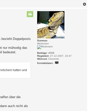
N
a
c
h
o
b
e
n
s bezieht.Doppelposts
Gunman
Moderator
ht nur mühselig das
il bedeutet.
Beiträge:
4559
Registriert:
27.12.2007, 19:37
Wohnort:
Chemnitz
K
Kontaktdaten:
o
n
ähnlichem hatten und
t
a
k
t
d
a
t
e
n
affen über die
v
o
n
dann auch nicht als
G
u