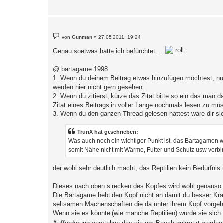
B
von
Gunman
»
27.05.2011, 19:24
e
i
Genau soetwas hatte ich befürchtet ...
t
r
a
@ bartagame 1998
g
1. Wenn du deinem Beitrag etwas hinzufügen möchtest, nut
werden hier nicht gern gesehen.
2. Wenn du zitierst, kürze das Zitat bitte so ein das man
Zitat eines Beitrags in voller Länge nochmals lesen zu müs
3. Wenn du den ganzen Thread gelesen hättest wäre dir sic
TrunX hat geschrieben:
Was auch noch ein wichtiger Punkt ist, das Bartagamen wi
somit Nähe nicht mit Wärme, Futter und Schutz usw verbi
der wohl sehr deutlich macht, das Reptilien kein Bedürfnis
Dieses nach oben strecken des Kopfes wird wohl genauso of
Die Bartagame hebt den Kopf nicht an damit du besser Kra
seltsamen Machenschaften die da unter ihrem Kopf vorgeh
Wenn sie es könnte (wie manche Reptilien) würde sie sich 
Aufforderung verstehen das sie am Bauch gekratzt werden 