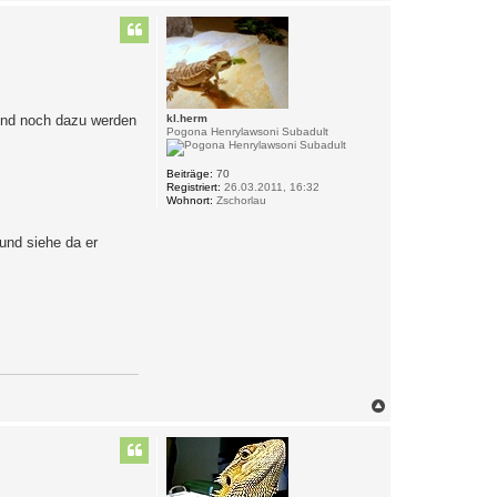
a
c
h
o
b
e
n
und noch dazu werden
kl.herm
Pogona Henrylawsoni Subadult
Beiträge:
70
Registriert:
26.03.2011, 16:32
Wohnort:
Zschorlau
und siehe da er
N
a
c
h
o
b