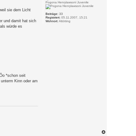
Pogona Henrylawsoni Juvenile
weil sie dem Licht
Beiträge:
33
Registriert:
05.11.2007, 15:21
er und damit hat sich
Wohnort:
Altötting
 als würde es
 Ôo *schon seit
e unterm Kinn oder am
N