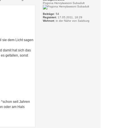
Pogona Henrylawsoni Subadult
Beiträge:
54
Registriert:
17.05.2011, 18:29
Wohnort:
in der Nähe von Salzburg
l sie dem Licht sagen
d damit hat sich das
es gefallen, sonst
 *schon seit Jahren
inn oder am Hals