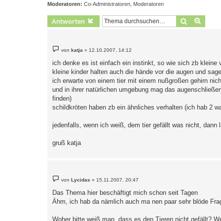
Moderatoren:
Co-Administratoren
,
Moderatoren
Suche
Erweit
Antworten
B
von
katja
»
12.10.2007, 14:12
e
i
ich denke es ist einfach ein instinkt, so wie sich zb kleine
t
kleine kinder halten auch die hände vor die augen und sag
r
a
ich erwarte von einem tier mit einem nußgroßen gehirn nicht
g
und in ihrer natürlichen umgebung mag das augenschließe
finden)
schildkröten haben zb ein ähnliches verhalten (ich hab 2 w
jedenfalls, wenn ich weiß, dem tier gefällt was nicht, dann 
gruß katja
B
von
Lycidas
»
15.11.2007, 20:47
e
i
Das Thema hier beschäftigt mich schon seit Tagen
t
Ähm, ich hab da nämlich auch ma nen paar sehr blöde Fra
r
a
g
Woher bitte weiß man, dass es den Tieren nicht gefällt? W