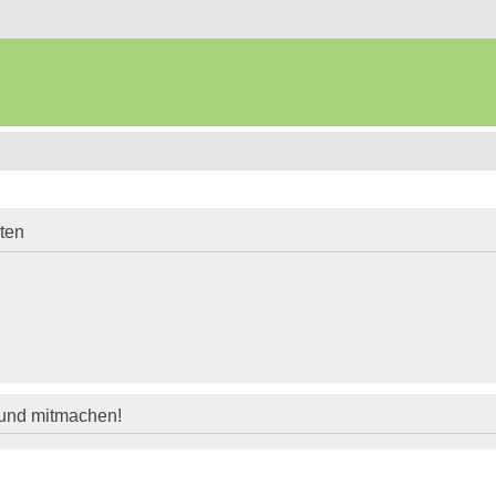
iten
 und mitmachen!