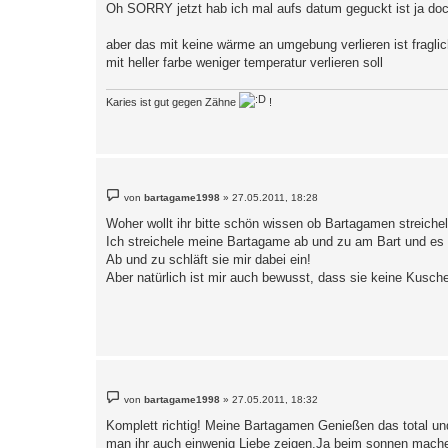
Oh SORRY jetzt hab ich mal aufs datum geguckt ist ja do
t
r
a
aber das mit keine wärme an umgebung verlieren ist fragli
g
mit heller farbe weniger temperatur verlieren soll
Karies ist gut gegen Zähne
!
B
von
bartagame1998
»
27.05.2011, 18:28
e
i
Woher wollt ihr bitte schön wissen ob Bartagamen streiche
t
Ich streichele meine Bartagame ab und zu am Bart und es ge
r
a
Ab und zu schläft sie mir dabei ein!
g
Aber natürlich ist mir auch bewusst, dass sie keine Kuschel
B
von
bartagame1998
»
27.05.2011, 18:32
e
i
Komplett richtig! Meine Bartagamen Genießen das total un
t
man ihr auch einwenig Liebe zeigen.Ja beim sonnen machen 
r