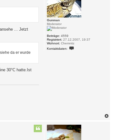
e
n
Gunman
Moderator
ansehe ... Jetzt
Beiträge:
4559
Registriert:
27.12.2007, 19:37
Wohnort:
Chemnitz
K
Kontaktdaten:
o
 siehe da er wurde
n
t
a
k
t
ne 30°C hatte.Ist
d
a
t
e
n
v
o
n
G
u
n
m
N
a
a
n
c
h
o
b