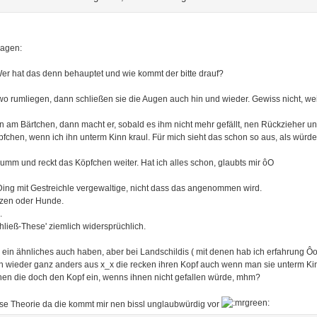
ragen:
Wer hat das denn behauptet und wie kommt der bitte drauf?
o rumliegen, dann schließen sie die Augen auch hin und wieder. Gewiss nicht, wei
hn am Bärtchen, dann macht er, sobald es ihm nicht mehr gefällt, nen Rückzieher un
pfchen, wenn ich ihn unterm Kinn kraul. Für mich sieht das schon so aus, als würde 
dumm und reckt das Köpfchen weiter. Hat ich alles schon, glaubts mir ôO
 Ding mit Gestreichle vergewaltige, nicht dass das angenommen wird.
atzen oder Hunde.
.
ließ-These' ziemlich widersprüchlich.
ein ähnliches auch haben, aber bei Landschildis ( mit denen hab ich erfahrung Ôo
uch wieder ganz anders aus x_x die recken ihren Kopf auch wenn man sie unterm K
hen die doch den Kopf ein, wenns ihnen nicht gefallen würde, mhm?
diese Theorie da die kommt mir nen bissl unglaubwürdig vor