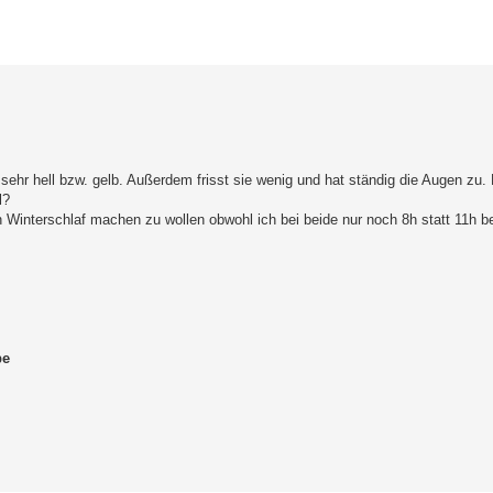
erte Suche
 sehr hell bzw. gelb. Außerdem frisst sie wenig und hat ständig die Augen zu.
l?
Winterschlaf machen zu wollen obwohl ich bei beide nur noch 8h statt 11h b
pe