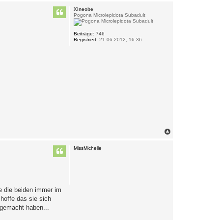
c
Xineobe
h
Pogona Microlepidota Subadult
o
b
e
Beiträge:
746
Registriert:
21.06.2012, 16:36
n
N
a
c
MissMichelle
h
o
b
e
n
e die beiden immer im
hoffe das sie sich
 gemacht haben...