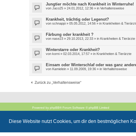
Jungtier möchte nach Krankheit in Winterruhe!
von
Jaco25
»
24.01.2012, 12:36
» in
Verhaltensweise
Krankheit, trächtig oder Legenot?
von
schnappi
»
05.05.2012, 14:56
» in
Krankheiten & Tierärzt
Färbung oder krankheit ?
von
nase23
»
29.10.2013, 22:33
» in
Krankheiten & Tierärzte
Winterstarre oder Krankheit?
von
korni
»
02.03.2014, 17:57
» in
Krankheiten & Tierärzte
Einsam oder Winterschlaf oder was ganz ander
von
Kamielein
»
11.09.2009, 19:36
» in
Verhaltensweise
Zurück zu „Verhaltensweise“
Powered by
phpBB
® Forum Software © phpBB Limited
Deutsche Übersetzung durch
phpBB.de
Style
proflat
von ©
Mazeltof
2017
Diese Website nutzt Cookies, um dir den bestmöglichen Ko
phpBB SiteMaker
Datenschutz
|
Nutzungsbedingungen