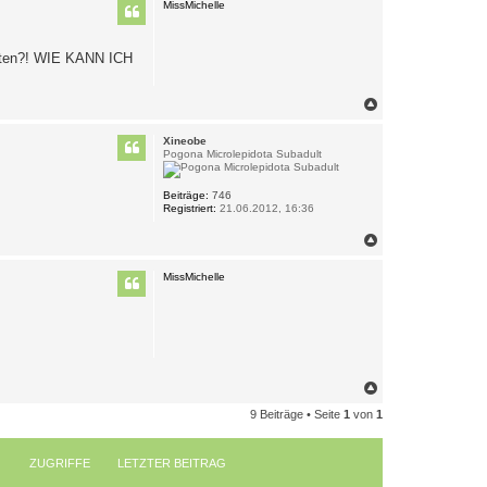
MissMichelle
h
o
b
worten?! WIE KANN ICH
e
n
N
a
c
Xineobe
h
Pogona Microlepidota Subadult
o
b
e
Beiträge:
746
Registriert:
21.06.2012, 16:36
n
N
a
c
MissMichelle
h
o
b
e
n
N
a
9 Beiträge • Seite
1
von
1
c
h
o
b
ZUGRIFFE
LETZTER BEITRAG
e