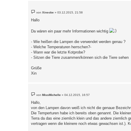
B
von
Xineobe
»
03.12.2015, 21:58
e
i
Hallo
t
r
a
Da wären ein paar mehr Informationen wichtig
g
- Wie heißen die Lampen die verwendet werden genau ?
- Welche Temperaturen herrschen?-
- Wann war die letzte Kotprobe?
- Sitzen die Tiere zusammen/können sich die Tiere sehen
Grüße
Xin
B
von
MissMichelle
»
04.12.2015, 16:57
e
i
Hallo,
t
von den Lampen davon weiß ich nicht die genaue Bezeichnu
r
a
Die Temperturen habe ich bereits oben genannt. Die klein
g
Terra da das eine ziemlich klein und das andere ziemlich g
vertragen wenn die kleinere noch etwas gewachsen ist.).