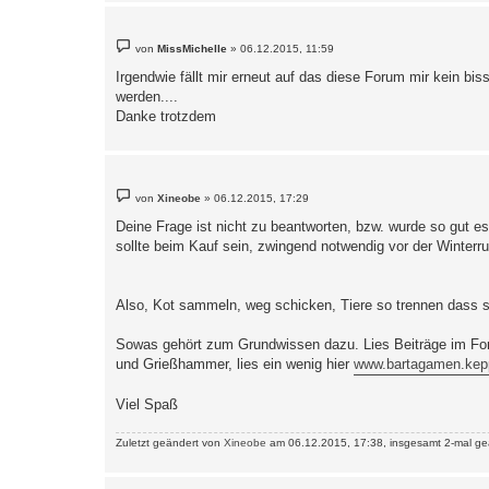
B
von
MissMichelle
»
06.12.2015, 11:59
e
i
Irgendwie fällt mir erneut auf das diese Forum mir kein bi
t
werden....
r
a
Danke trotzdem
g
B
von
Xineobe
»
06.12.2015, 17:29
e
i
Deine Frage ist nicht zu beantworten, bzw. wurde so gut 
t
sollte beim Kauf sein, zwingend notwendig vor der Winterru
r
a
g
Also, Kot sammeln, weg schicken, Tiere so trennen dass si
Sowas gehört zum Grundwissen dazu. Lies Beiträge im Foru
und Grießhammer, lies ein wenig hier
www.bartagamen.kep
Viel Spaß
Zuletzt geändert von
Xineobe
am 06.12.2015, 17:38, insgesamt 2-mal ge