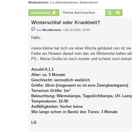
Moderatoren:
Co-Administratoren
,
Moderatoren
Suche
Erweit
Antworten
Winterschlaf oder Krankheit?
B
von
MissMichelle
»
03.12.2015, 15:57
e
i
Hallo,
t
r
a
meine kleine hat sich vor einer Woche gehäutet nun ist sie
g
Farbe ein Hinweis darauf sein das sie Winterruhe halten wil
PS.: Meine Große ist noch munter und scheint noch keinen 
Anzahl:0.1.1
Alter: ca. 5 Monate
Geschlecht: vermutlich weiblich
Größe: 18cm (insgesamt es ist eine Zwergbartagame)
Terrarium Größe: 1m²
Beleuchtung: Wärmelampe, Tageslichtlampe, UV- Lam
Temperaturen: 22-50
Auffälligkeiten: Vorher keine
Wie lange schon in Besitz des Tieres: 3 Monate
LG