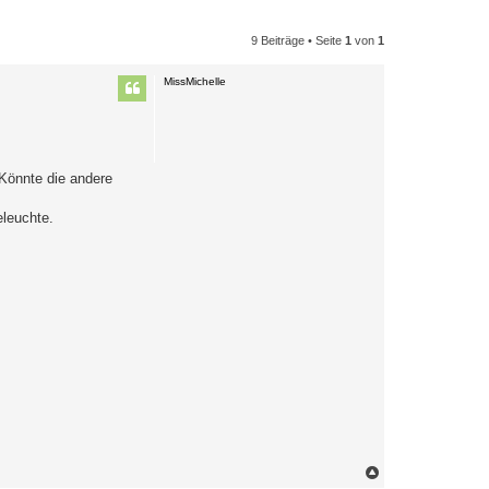
9 Beiträge • Seite
1
von
1
MissMichelle
 Könnte die andere
eleuchte.
N
a