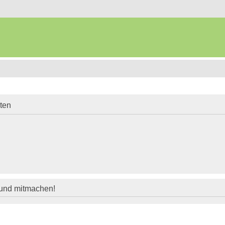
iten
 und mitmachen!