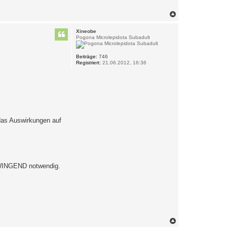
N
a
c
Xineobe
h
Pogona Microlepidota Subadult
o
b
e
Beiträge:
746
Registriert:
21.06.2012, 16:36
n
 das Auswirkungen auf
 ZWINGEND notwendig.
N