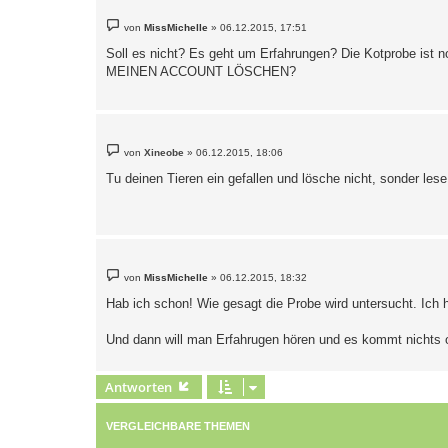
B
von
MissMichelle
»
06.12.2015, 17:51
e
i
Soll es nicht? Es geht um Erfahrungen? Die Kotprobe ist n
t
MEINEN ACCOUNT LÖSCHEN?
r
a
g
B
von
Xineobe
»
06.12.2015, 18:06
e
i
Tu deinen Tieren ein gefallen und lösche nicht, sonder lese
t
r
a
g
B
von
MissMichelle
»
06.12.2015, 18:32
e
i
Hab ich schon! Wie gesagt die Probe wird untersucht. Ich
t
r
a
Und dann will man Erfahrugen hören und es kommt nichts o
g
Antworten
VERGLEICHBARE THEMEN