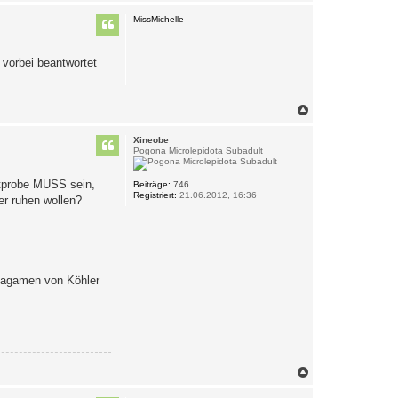
a
c
MissMichelle
h
o
b
 vorbei beantwortet
e
n
N
a
c
Xineobe
h
Pogona Microlepidota Subadult
o
b
otprobe MUSS sein,
e
Beiträge:
746
Registriert:
21.06.2012, 16:36
n
er ruhen wollen?
rtagamen von Köhler
N
a
c