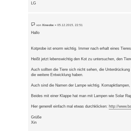
LG
B
von
Xineobe
»
05.12.2015, 22:51
e
i
Hallo
t
r
a
g
Kotprobe ist enorm wichtig. Immer nach erhalt eines Tiere
Heißt jetzt lebenswichtig den Kot zu untersuchen, den Tiere
Auch sollten die Tiere sich nicht sehen, die Unterdrückung
die weitere Entwicklung haben.
Auch sind die Namen der Lampe wichtig. Komapktlampen, un
Beides mit einer Klappe hat man mit Lampen wie Solar Ra
Hier generell einfach mal etwas durchklicken:
http://www.b
Grüße
Xin