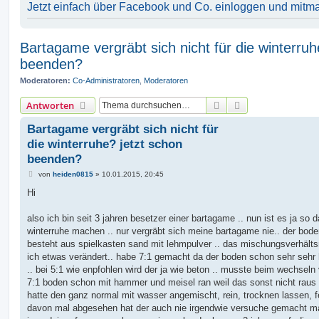
Jetzt einfach über Facebook und Co. einloggen und mitm
Bartagame vergräbt sich nicht für die winterruh
beenden?
Moderatoren:
Co-Administratoren
,
Moderatoren
Suche
Erweiterte Suche
Antworten
Bartagame vergräbt sich nicht für
die winterruhe? jetzt schon
beenden?
B
von
heiden0815
»
10.01.2015, 20:45
e
i
Hi
t
r
a
also ich bin seit 3 jahren besetzer einer bartagame .. nun ist es ja so d
g
winterruhe machen .. nur vergräbt sich meine bartagame nie.. der bod
besteht aus spielkasten sand mit lehmpulver .. das mischungsverhälts
ich etwas verändert.. habe 7:1 gemacht da der boden schon sehr sehr h
.. bei 5:1 wie enpfohlen wird der ja wie beton .. musste beim wechsel
7:1 boden schon mit hammer und meisel ran weil das sonst nicht raus 
hatte den ganz normal mit wasser angemischt, rein, trocknen lassen, fe
davon mal abgesehen hat der auch nie irgendwie versuche gemacht ma