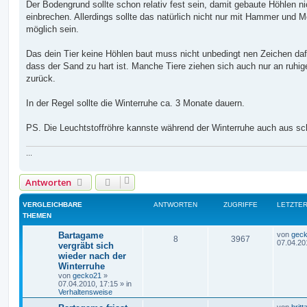
a
Der Bodengrund sollte schon relativ fest sein, damit gebaute Höhlen ni
g
einbrechen. Allerdings sollte das natürlich nicht nur mit Hammer und M
möglich sein.
Das dein Tier keine Höhlen baut muss nicht unbedingt nen Zeichen daf
dass der Sand zu hart ist. Manche Tiere ziehen sich auch nur an ruhig
zurück.
In der Regel sollte die Winterruhe ca. 3 Monate dauern.
PS. Die Leuchtstoffröhre kannste während der Winterruhe auch aus sc
...
Antworten
VERGLEICHBARE
ANTWORTEN
ZUGRIFFE
LETZTER
THEMEN
L
Bartagame
von
gec
A
Z
8
3967
e
07.04.20
vergräbt sich
t
wieder nach der
n
u
z
Winterruhe
t
t
g
e
von
gecko21
»
r
07.04.2010, 17:15
» in
w
r
B
Verhaltensweise
e
L