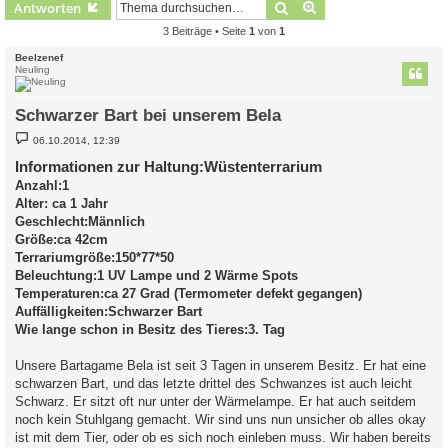
Suche
Erweiterte Suche
Antworten
3 Beiträge • Seite
1
von
1
Beelzenef
Neuling
Schwarzer Bart bei unserem Bela
B
06.10.2014, 12:39
e
i
Informationen zur Haltung:Wüstenterrarium
t
Anzahl:1
r
a
Alter: ca 1 Jahr
g
Geschlecht:Männlich
Größe:ca 42cm
Terrariumgröße:150*77*50
Beleuchtung:1 UV Lampe und 2 Wärme Spots
Temperaturen:ca 27 Grad (Termometer defekt gegangen)
Auffälligkeiten:Schwarzer Bart
Wie lange schon in Besitz des Tieres:3. Tag
Unsere Bartagame Bela ist seit 3 Tagen in unserem Besitz. Er hat eine
schwarzen Bart, und das letzte drittel des Schwanzes ist auch leicht
Schwarz. Er sitzt oft nur unter der Wärmelampe. Er hat auch seitdem
noch kein Stuhlgang gemacht. Wir sind uns nun unsicher ob alles okay
ist mit dem Tier, oder ob es sich noch einleben muss. Wir haben bereits