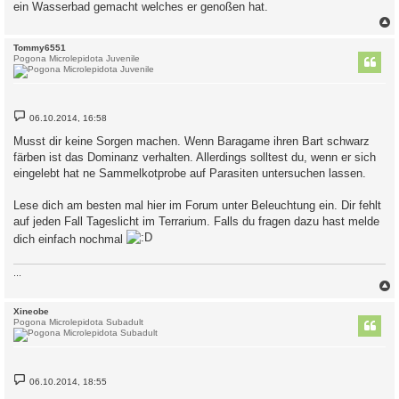
ein Wasserbad gemacht welches er genoßen hat.
c
Tommy6551
Pogona Microlepidota Juvenile
B
06.10.2014, 16:58
e
i
Musst dir keine Sorgen machen. Wenn Baragame ihren Bart schwarz
t
färben ist das Dominanz verhalten. Allerdings solltest du, wenn er sich
r
a
eingelebt hat ne Sammelkotprobe auf Parasiten untersuchen lassen.
g
Lese dich am besten mal hier im Forum unter Beleuchtung ein. Dir fehlt
auf jeden Fall Tageslicht im Terrarium. Falls du fragen dazu hast melde
dich einfach nochmal
...
c
Xineobe
Pogona Microlepidota Subadult
B
06.10.2014, 18:55
e
i