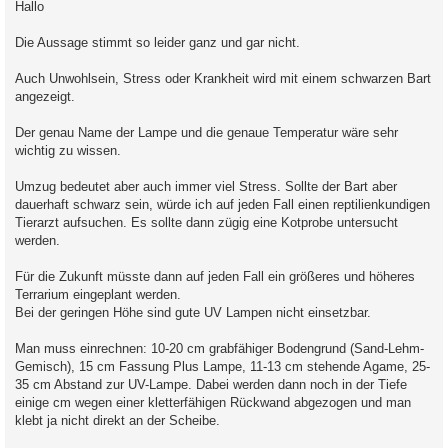
Hallo
t
r
a
Die Aussage stimmt so leider ganz und gar nicht.
g
Auch Unwohlsein, Stress oder Krankheit wird mit einem schwarzen Bart
angezeigt.
Der genau Name der Lampe und die genaue Temperatur wäre sehr
wichtig zu wissen.
Umzug bedeutet aber auch immer viel Stress. Sollte der Bart aber
dauerhaft schwarz sein, würde ich auf jeden Fall einen reptilienkundigen
Tierarzt aufsuchen. Es sollte dann zügig eine Kotprobe untersucht
werden.
Für die Zukunft müsste dann auf jeden Fall ein größeres und höheres
Terrarium eingeplant werden.
Bei der geringen Höhe sind gute UV Lampen nicht einsetzbar.
Man muss einrechnen: 10-20 cm grabfähiger Bodengrund (Sand-Lehm-
Gemisch), 15 cm Fassung Plus Lampe, 11-13 cm stehende Agame, 25-
35 cm Abstand zur UV-Lampe. Dabei werden dann noch in der Tiefe
einige cm wegen einer kletterfähigen Rückwand abgezogen und man
klebt ja nicht direkt an der Scheibe.