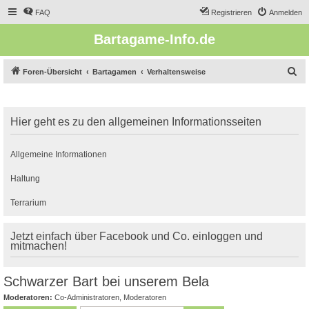
FAQ
Registrieren
Anmelden
Bartagame-Info.de
S
Foren-Übersicht
Bartagamen
Verhaltensweise
u
c
Hier geht es zu den allgemeinen Informationsseiten
h
e
Allgemeine Informationen
Haltung
Terrarium
Jetzt einfach über Facebook und Co. einloggen und
mitmachen!
Schwarzer Bart bei unserem Bela
Moderatoren:
Co-Administratoren
,
Moderatoren