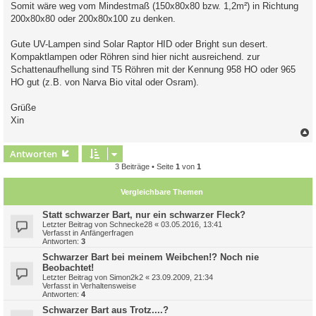
Somit wäre weg vom Mindestmaß (150x80x80 bzw. 1,2m²) in Richtung
200x80x80 oder 200x80x100 zu denken.
Gute UV-Lampen sind Solar Raptor HID oder Bright sun desert.
Kompaktlampen oder Röhren sind hier nicht ausreichend. zur
Schattenaufhellung sind T5 Röhren mit der Kennung 958 HO oder 965
HO gut (z.B. von Narva Bio vital oder Osram).
Grüße
Xin
c
Antworten
3 Beiträge • Seite
1
von
1
Vergleichbare Themen
Statt schwarzer Bart, nur ein schwarzer Fleck?
Letzter Beitrag von
Schnecke28
«
03.05.2016, 13:41
Verfasst in
Anfängerfragen
Antworten:
3
Schwarzer Bart bei meinem Weibchen!? Noch nie
Beobachtet!
Letzter Beitrag von
Simon2k2
«
23.09.2009, 21:34
Verfasst in
Verhaltensweise
Antworten:
4
Schwarzer Bart aus Trotz....?