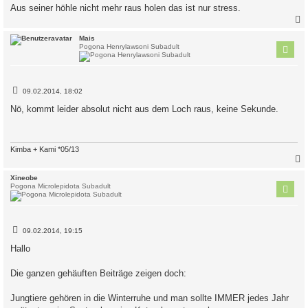
Aus seiner höhle nicht mehr raus holen das ist nur stress.
c
Mais
Pogona Henrylawsoni Subadult
B
09.02.2014, 18:02
e
i
Nö, kommt leider absolut nicht aus dem Loch raus, keine Sekunde.
t
r
a
g
Kimba + Kami *05/13
c
Xineobe
Pogona Microlepidota Subadult
B
09.02.2014, 19:15
e
i
Hallo
t
r
a
Die ganzen gehäuften Beiträge zeigen doch:
g
Jungtiere gehören in die Winterruhe und man sollte IMMER jedes Jahr