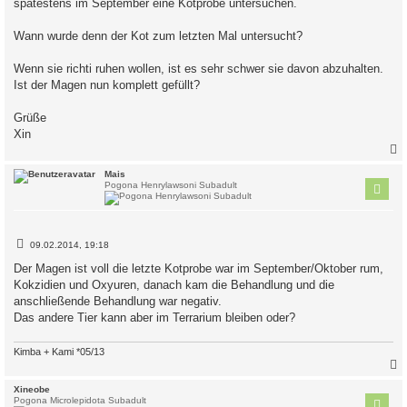
spätestens im September eine Kotprobe untersuchen.
Wann wurde denn der Kot zum letzten Mal untersucht?
Wenn sie richti ruhen wollen, ist es sehr schwer sie davon abzuhalten.
Ist der Magen nun komplett gefüllt?
Grüße
Xin
c
Mais
Pogona Henrylawsoni Subadult
B
09.02.2014, 19:18
e
i
Der Magen ist voll die letzte Kotprobe war im September/Oktober rum,
t
Kokzidien und Oxyuren, danach kam die Behandlung und die
r
a
anschließende Behandlung war negativ.
g
Das andere Tier kann aber im Terrarium bleiben oder?
Kimba + Kami *05/13
c
Xineobe
Pogona Microlepidota Subadult