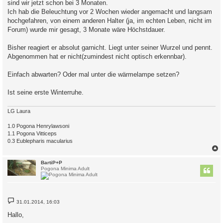
sind wir jetzt schon bei 3 Monaten.
Ich hab die Beleuchtung vor 2 Wochen wieder angemacht und langsam
hochgefahren, von einem anderen Halter (ja, im echten Leben, nicht im
Forum) wurde mir gesagt, 3 Monate wäre Höchstdauer.
Bisher reagiert er absolut garnicht. Liegt unter seiner Wurzel und pennt.
Abgenommen hat er nicht(zumindest nicht optisch erkennbar).
Einfach abwarten? Oder mal unter die wärmelampe setzen?
Ist seine erste Winterruhe.
LG Laura
1.0 Pogona Henrylawsoni
1.1 Pogona Vitticeps
0.3 Eublepharis macularius
c
BartiP+P
Pogona Minima Adult
B
31.01.2014, 16:03
e
i
Hallo,
t