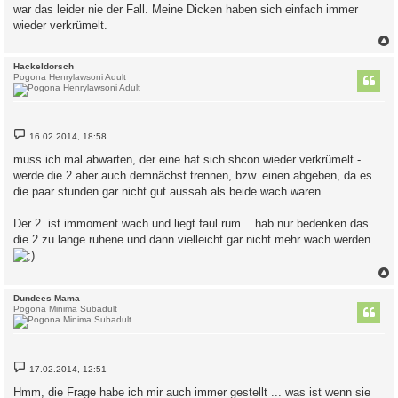
war das leider nie der Fall. Meine Dicken haben sich einfach immer
r
a
wieder verkrümelt.
g
c
Hackeldorsch
Pogona Henrylawsoni Adult
B
16.02.2014, 18:58
e
i
muss ich mal abwarten, der eine hat sich shcon wieder verkrümelt -
t
werde die 2 aber auch demnächst trennen, bzw. einen abgeben, da es
r
a
die paar stunden gar nicht gut aussah als beide wach waren.
g
Der 2. ist immoment wach und liegt faul rum... hab nur bedenken das
die 2 zu lange ruhene und dann vielleicht gar nicht mehr wach werden
c
Dundees Mama
Pogona Minima Subadult
B
17.02.2014, 12:51
e
i
Hmm, die Frage habe ich mir auch immer gestellt ... was ist wenn sie
t