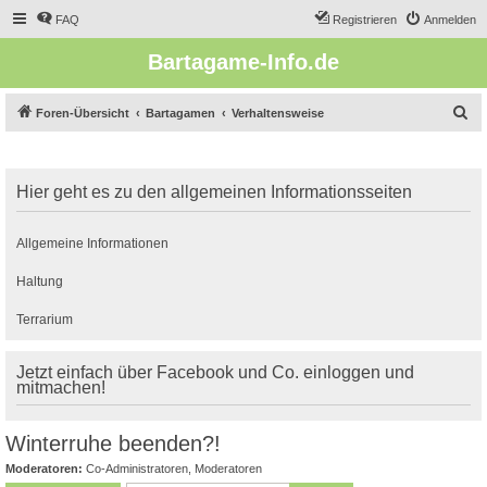
FAQ
Registrieren
Anmelden
Bartagame-Info.de
S
Foren-Übersicht
Bartagamen
Verhaltensweise
u
c
Hier geht es zu den allgemeinen Informationsseiten
h
e
Allgemeine Informationen
Haltung
Terrarium
Jetzt einfach über Facebook und Co. einloggen und
mitmachen!
Winterruhe beenden?!
Moderatoren:
Co-Administratoren
,
Moderatoren