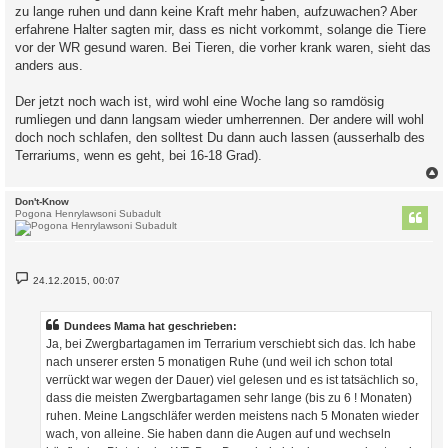
zu lange ruhen und dann keine Kraft mehr haben, aufzuwachen? Aber
r
a
erfahrene Halter sagten mir, dass es nicht vorkommt, solange die Tiere
g
vor der WR gesund waren. Bei Tieren, die vorher krank waren, sieht das
anders aus.
Der jetzt noch wach ist, wird wohl eine Woche lang so ramdösig
rumliegen und dann langsam wieder umherrennen. Der andere will wohl
doch noch schlafen, den solltest Du dann auch lassen (ausserhalb des
Terrariums, wenn es geht, bei 16-18 Grad).
c
Don't-Know
Pogona Henrylawsoni Subadult
B
24.12.2015, 00:07
e
i
t
r
Dundees Mama hat geschrieben:
a
Ja, bei Zwergbartagamen im Terrarium verschiebt sich das. Ich habe
g
nach unserer ersten 5 monatigen Ruhe (und weil ich schon total
verrückt war wegen der Dauer) viel gelesen und es ist tatsächlich so,
dass die meisten Zwergbartagamen sehr lange (bis zu 6 ! Monaten)
ruhen. Meine Langschläfer werden meistens nach 5 Monaten wieder
wach, von alleine. Sie haben dann die Augen auf und wechseln