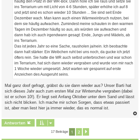
häufig den Platz in der WR-Box. Dann hole ich sie raus und setze sie
ins Terrarium um mit Licht von 4-6 Stunden, später erhöhe ich auf 8
und jetzt sind es schon wieder 10 Stunden ... Sie sind seit Ende
Dezember wach. Man kann auch einen Wärmeeinbruch nutzen, bei
dem sie häufig aufwachen. Zumindest meine schauten in den warmen
Tagen im Dezember häufig so aus, als würden sie aufwachen und
dann hab ich auch irgendwann gesagt: Ende, Jungs und Mädels, ab
ins Terrarium.
Das ist jedes Jahr so eine Sache, rausholen ja/nein. Ich beobachte
dann halt stärker. Ein Weibchen ruht bei uns noch, da gucke ich jetzt
öfters rein. Sie hatte die WR auch selbst unterbrochen und war schon
im Terrarium, hat sich dann wieder vergraben und wurde von mir nach
1 Woche wieder umgesetzt. Jetzt warten wir gespannt auf erste
Anzeichen des Ausgeruht seins.
Mal ganz doof gefragt, gräbst du sie dann wieder aus? Unser Barti hat
sich dieses Jahr auch zum ersten Mal zur Winterruhe vergraben (dabei
ist er schon 10!). Er liegt seit Anfang Oktober unter dem Sand und lässt
sich nicht blicken. Ich mache mir schon Sorgen, dass etwas passiert
ist, aber man liest hier ja immer wieder, das es normal ist.
c
Antworten
1
2
Nächste
17 Beiträge