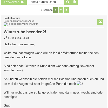
Suche
Erweiterte Suche
Antworten
1
2
Nächste
17 Beiträge
Hackeldorsch
Pogona Henrylawsoni Adult
Winterruhe beenden?!
B
11.01.2014, 14:48
e
i
Hallöchen zusammen,
t
r
a
wollte mal nachfragen wann wie ob ich die Winterruhe meiner beiden
g
beenden soll / kann.
Sind seit ende Oktober in Ruhe (licht war dann anfang November
komplett aus)
Ab und zu wechseln die beiden mal die Position und haben auch ab und
an mal die Augen auf aber im großen Penn die noch
Will nur nicht das die zu lange schlafen und dann geschwächt sind oder
sonstiges.
Gruß