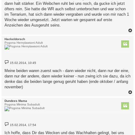
dann halt stärker. Ein Weibchen ruht bei uns noch, da gucke ich jetzt
öfters rein. Sie hatte die WR auch selbst unterbrochen und war schon
im Terrarium, hat sich dann wieder vergraben und wurde von mir nach 1
Woche wieder umgesetzt. Jetzt warten wir gespannt auf erste
Anzeichen des Ausgeruht seins.
c
Hackeldorsch
Pogona Henrylawsoni Adult
B
15.02.2014, 10:45
e
i
Meine beiden waren zuerst wach - dann wieder nicht, dann nur der eine,
t
dann nur der andere, dann wieder keiner - nun zwing ich sie dazu, da ich
r
a
denke das die beiden lange genug geruht haben (ende oktober / anfang
g
november)
c
Dundees Mama
Pogona Minima Subadult
B
15.02.2014, 17:54
e
i
Ich hoffe, dass Dir das Wecken und das Wachhalten gelingt, bei uns
t