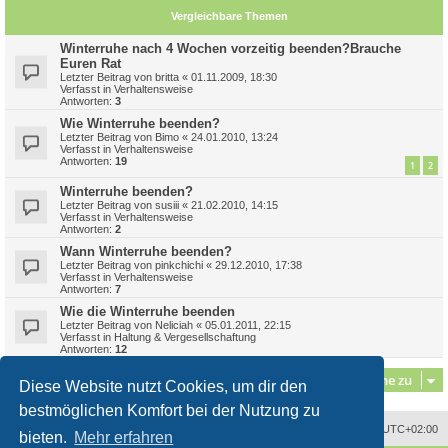
Vergleichbare Themen
Winterruhe nach 4 Wochen vorzeitig beenden?Brauche
Euren Rat
Letzter Beitrag von
britta
«
01.11.2009, 18:30
Verfasst in
Verhaltensweise
Antworten:
3
Wie Winterruhe beenden?
Letzter Beitrag von
Bimo
«
24.01.2010, 13:24
Verfasst in
Verhaltensweise
Antworten:
19
1
2
Winterruhe beenden?
Letzter Beitrag von
susiii
«
21.02.2010, 14:15
Verfasst in
Verhaltensweise
Antworten:
2
Wann Winterruhe beenden?
Letzter Beitrag von
pinkchichi
«
29.12.2010, 17:38
Verfasst in
Verhaltensweise
Antworten:
7
Wie die Winterruhe beenden
Letzter Beitrag von
Neliciah
«
05.01.2011, 22:15
Verfasst in
Haltung & Vergesellschaftung
Antworten:
12
Gehe zu
Diese Website nutzt Cookies, um dir den
bestmöglichen Komfort bei der Nutzung zu
Alle Zeiten sind
UTC+02:00
bieten.
Mehr erfahren