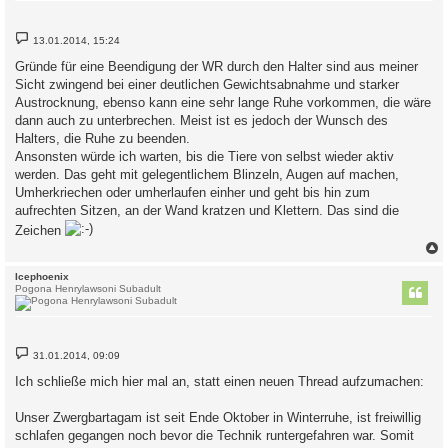
B
13.01.2014, 15:24
e
i
Gründe für eine Beendigung der WR durch den Halter sind aus meiner
t
Sicht zwingend bei einer deutlichen Gewichtsabnahme und starker
r
a
Austrocknung, ebenso kann eine sehr lange Ruhe vorkommen, die wäre
g
dann auch zu unterbrechen. Meist ist es jedoch der Wunsch des
Halters, die Ruhe zu beenden.
Ansonsten würde ich warten, bis die Tiere von selbst wieder aktiv
werden. Das geht mit gelegentlichem Blinzeln, Augen auf machen,
Umherkriechen oder umherlaufen einher und geht bis hin zum
aufrechten Sitzen, an der Wand kratzen und Klettern. Das sind die
Zeichen
c
Icephoenix
Pogona Henrylawsoni Subadult
B
31.01.2014, 09:09
e
i
Ich schließe mich hier mal an, statt einen neuen Thread aufzumachen:
t
r
a
Unser Zwergbartagam ist seit Ende Oktober in Winterruhe, ist freiwillig
g
schlafen gegangen noch bevor die Technik runtergefahren war. Somit