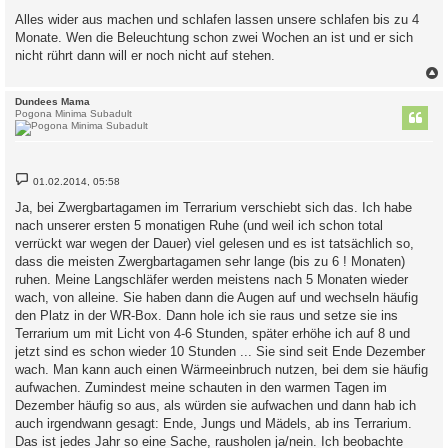
r
a
Alles wider aus machen und schlafen lassen unsere schlafen bis zu 4
g
Monate. Wen die Beleuchtung schon zwei Wochen an ist und er sich
nicht rührt dann will er noch nicht auf stehen.
c
Dundees Mama
Pogona Minima Subadult
B
01.02.2014, 05:58
e
i
Ja, bei Zwergbartagamen im Terrarium verschiebt sich das. Ich habe
t
nach unserer ersten 5 monatigen Ruhe (und weil ich schon total
r
a
verrückt war wegen der Dauer) viel gelesen und es ist tatsächlich so,
g
dass die meisten Zwergbartagamen sehr lange (bis zu 6 ! Monaten)
ruhen. Meine Langschläfer werden meistens nach 5 Monaten wieder
wach, von alleine. Sie haben dann die Augen auf und wechseln häufig
den Platz in der WR-Box. Dann hole ich sie raus und setze sie ins
Terrarium um mit Licht von 4-6 Stunden, später erhöhe ich auf 8 und
jetzt sind es schon wieder 10 Stunden ... Sie sind seit Ende Dezember
wach. Man kann auch einen Wärmeeinbruch nutzen, bei dem sie häufig
aufwachen. Zumindest meine schauten in den warmen Tagen im
Dezember häufig so aus, als würden sie aufwachen und dann hab ich
auch irgendwann gesagt: Ende, Jungs und Mädels, ab ins Terrarium.
Das ist jedes Jahr so eine Sache, rausholen ja/nein. Ich beobachte