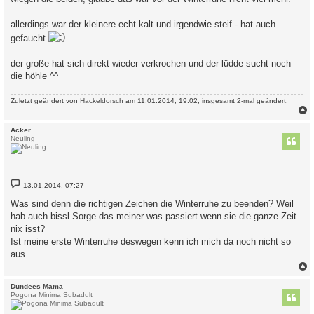
allerdings war der kleinere echt kalt und irgendwie steif - hat auch
gefaucht
der große hat sich direkt wieder verkrochen und der lüdde sucht noch
die höhle ^^
Zuletzt geändert von
Hackeldorsch
am 11.01.2014, 19:02, insgesamt 2-mal geändert.
c
Acker
Neuling
B
13.01.2014, 07:27
e
i
Was sind denn die richtigen Zeichen die Winterruhe zu beenden? Weil
t
hab auch bissl Sorge das meiner was passiert wenn sie die ganze Zeit
r
a
nix isst?
g
Ist meine erste Winterruhe deswegen kenn ich mich da noch nicht so
aus.
c
Dundees Mama
Pogona Minima Subadult