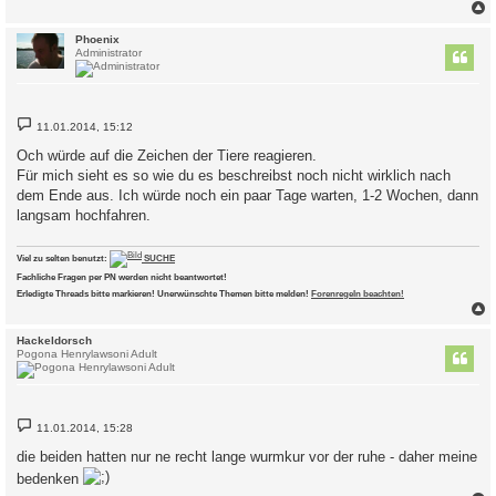
c
Phoenix
Administrator
B
11.01.2014, 15:12
e
i
Och würde auf die Zeichen der Tiere reagieren.
t
Für mich sieht es so wie du es beschreibst noch nicht wirklich nach
r
a
dem Ende aus. Ich würde noch ein paar Tage warten, 1-2 Wochen, dann
g
langsam hochfahren.
Viel zu selten benutzt:
SUCHE
Fachliche Fragen per PN werden nicht beantwortet!
Erledigte Threads bitte markieren! Unerwünschte Themen bitte melden!
Forenregeln beachten!
c
Hackeldorsch
Pogona Henrylawsoni Adult
B
11.01.2014, 15:28
e
i
die beiden hatten nur ne recht lange wurmkur vor der ruhe - daher meine
t
r
bedenken
a