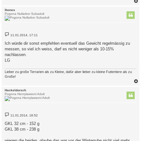
g
c
Ibones
Pogona Nullarbor Subadult
B
11.01.2014, 17:11
e
i
Ich würde dir sonst empfehlen eventuell das Gewicht regelmässig zu
t
messen, so viel ich weiss, darf es nicht weniger als 10-15%
r
a
nachlassen.
g
LG
Lieber zu große Terrarien als zu Kleine, dafür aber lieber zu kleine Futtertiere als zu
Große!
c
Hackeldorsch
Pogona Henrylawsoni Adult
B
11.01.2014, 18:52
e
i
GKL 32 cm - 152 g
t
GKL 38 cm - 238 g
r
a
g
wiegen die beiden, glaube das war vor der Winterruhe nicht viel mehr.