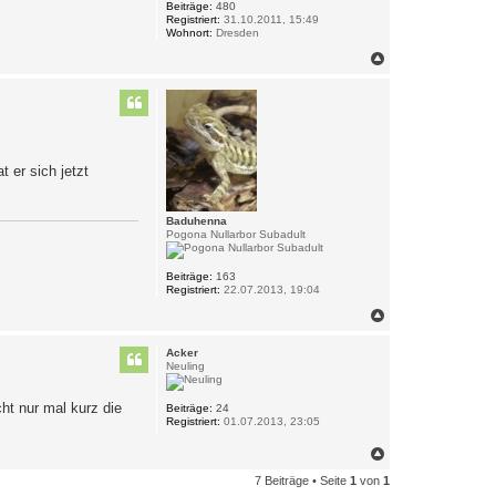
Beiträge:
480
Registriert:
31.10.2011, 15:49
Wohnort:
Dresden
N
a
c
h
o
b
e
n
t er sich jetzt
Baduhenna
Pogona Nullarbor Subadult
Beiträge:
163
Registriert:
22.07.2013, 19:04
N
a
c
Acker
h
Neuling
o
b
ht nur mal kurz die
e
Beiträge:
24
Registriert:
01.07.2013, 23:05
n
N
a
7 Beiträge • Seite
1
von
1
c