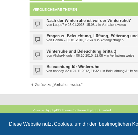
VERGLEICHBARE THEMEN
Nach der Winterruhe ist vor der Winterruhe?
von
Luque7
»
26.01.2015, 15:08
» in
Verhaltensweise
Fragen zu Beleuchtung, Lüftung, Fütterung und
von
Dehna
»
03.01.2010, 17:24
» in
Anfängerfragen
Winterruhe und Beleuchtung britta ;)
von
Alisha-Nicole
»
06.10.2010, 22:08
» in
Verhaltensweise
Beleuchtung für Winterruhe
von
nobody-82
»
24.11.2012, 11:32
» in
Beleuchtung & UV-Ve
Zurück zu „Verhaltensweise“
Powered by
phpBB
® Forum Software © phpBB Limited
Deutsche Übersetzung durch
phpBB.de
Style
proflat
von ©
Mazeltof
2017
Diese Website nutzt Cookies, um dir den bestmöglichen Ko
phpBB SiteMaker
Datenschutz
|
Nutzungsbedingungen