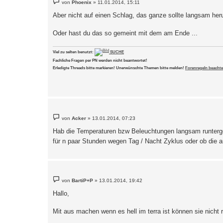
von
Phoenix
»
11.01.2014, 15:11
e
i
Aber nicht auf einen Schlag, das ganze sollte langsam he
t
r
a
Oder hast du das so gemeint mit dem am Ende ...
g
Viel zu selten benutzt:
SUCHE
Fachliche Fragen per PN werden nicht beantwortet!
Erledigte Threads bitte markieren! Unerwünschte Themen bitte melden!
Forenregeln beachte
B
von
Acker
»
13.01.2014, 07:23
e
i
Hab die Temperaturen bzw Beleuchtungen langsam runtergef
t
r
für n paar Stunden wegen Tag / Nacht Zyklus oder ob die a
a
g
B
von
BartiP+P
»
13.01.2014, 19:42
e
i
Hallo,
t
r
a
Mit aus machen wenn es hell im terra ist können sie nicht r
g