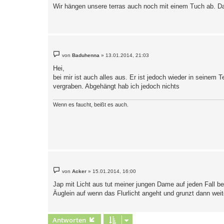
Wir hängen unsere terras auch noch mit einem Tuch ab. D
B
von
Baduhenna
»
13.01.2014, 21:03
e
i
Hei,
t
bei mir ist auch alles aus. Er ist jedoch wieder in seinem T
r
a
vergraben. Abgehängt hab ich jedoch nichts
g
Wenn es faucht, beißt es auch.
B
von
Acker
»
15.01.2014, 16:00
e
i
Jap mit Licht aus tut meiner jungen Dame auf jeden Fall be
t
Äuglein auf wenn das Flurlicht angeht und grunzt dann weit
r
a
g
Antworten