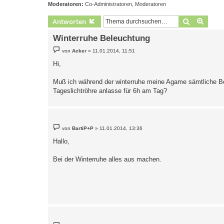
Moderatoren:
Co-Administratoren
,
Moderatoren
Suche
Erweit
Antworten
Winterruhe Beleuchtung
B
von
Acker
»
11.01.2014, 11:51
e
i
Hi,
t
r
a
Muß ich während der winterruhe meine Agame sämtliche 
g
Tageslichtröhre anlasse für 6h am Tag?
B
von
BartiP+P
»
11.01.2014, 13:36
e
i
Hallo,
t
r
a
Bei der Winterruhe alles aus machen.
g
B