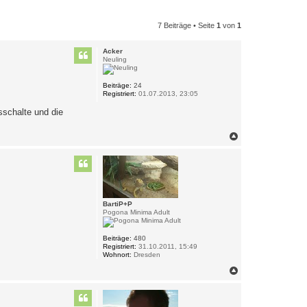
7 Beiträge • Seite
1
von
1
Acker
Neuling
Beiträge:
24
Registriert:
01.07.2013, 23:05
schalte und die
N
a
c
h
o
b
e
n
BartiP+P
Pogona Minima Adult
Beiträge:
480
Registriert:
31.10.2011, 15:49
Wohnort:
Dresden
N
a
c
h