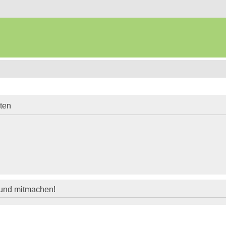
iten
 und mitmachen!