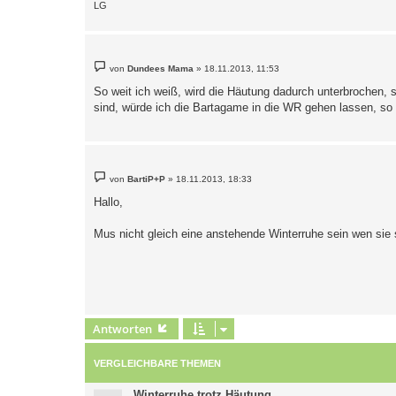
LG
B
von
Dundees Mama
»
18.11.2013, 11:53
e
i
So weit ich weiß, wird die Häutung dadurch unterbrochen,
t
sind, würde ich die Bartagame in die WR gehen lassen, so 
r
a
g
B
von
BartiP+P
»
18.11.2013, 18:33
e
i
Hallo,
t
r
a
Mus nicht gleich eine anstehende Winterruhe sein wen sie
g
Antworten
VERGLEICHBARE THEMEN
Winterruhe trotz Häutung