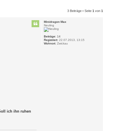
3 Beiträge • Seite
1
von
1
Minidragon Max
Neuling
Beiträge:
14
Registriert:
22.07.2013, 13:15
Wohnort:
Zwickau
oll ich ihn ruhen