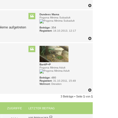
N
a
c
Dundees Mama
h
Pogona Minima Subadult
o
b
bleme aufgetreten
e
Beiträge:
354
Registriert:
16.10.2013, 12:17
n
N
a
c
h
o
b
e
n
BartiP+P
Pogona Minima Adult
Beiträge:
480
Registriert:
31.10.2011, 15:49
Wohnort:
Dresden
N
a
3 Beiträge • Seite
1
von
1
c
h
o
b
ZUGRIFFE
LETZTER BEITRAG
e
n
L
von
lenny+cara