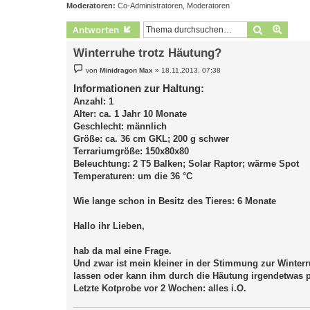
Moderatoren:
Co-Administratoren
,
Moderatoren
Suche
Erweit
Antworten
Winterruhe trotz Häutung?
B
von
Minidragon Max
»
18.11.2013, 07:38
e
i
Informationen zur Haltung:
t
Anzahl: 1
r
a
Alter: ca. 1 Jahr 10 Monate
g
Geschlecht: männlich
Größe: ca. 36 cm GKL; 200 g schwer
Terrariumgröße: 150x80x80
Beleuchtung: 2 T5 Balken; Solar Raptor; wärme Spot
Temperaturen: um die 36 °C
Wie lange schon in Besitz des Tieres: 6 Monate
Hallo ihr Lieben,
hab da mal eine Frage.
Und zwar ist mein kleiner in der Stimmung zur Winterr
lassen oder kann ihm durch die Häutung irgendetwas 
Letzte Kotprobe vor 2 Wochen: alles i.O.