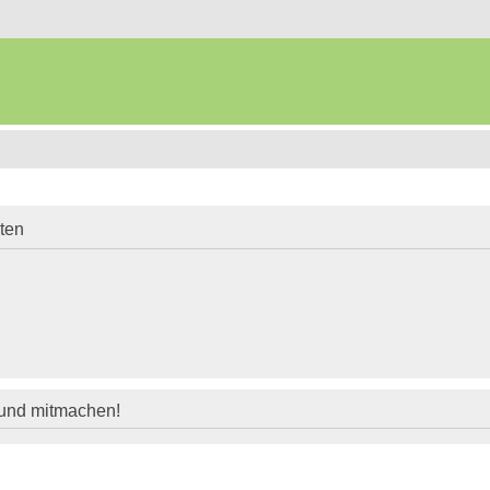
iten
 und mitmachen!