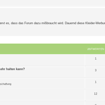
ervt es, dass das Forum dazu mißbraucht wird. Dauernd diese Kleider-Werbu
ANTWORTEN
A
1
n
ehr halten kann?
A
3
t
n
w
A
1
t
o
lschaftung
n
w
r
A
12
t
o
t
n
w
r
e