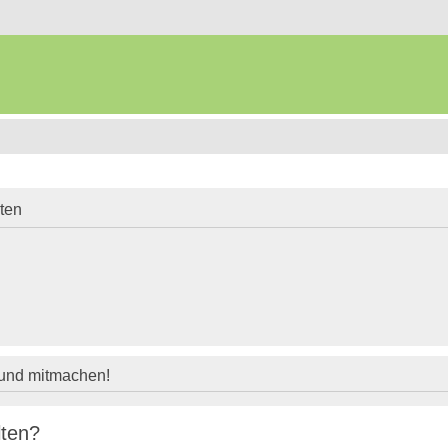
iten
 und mitmachen!
lten?