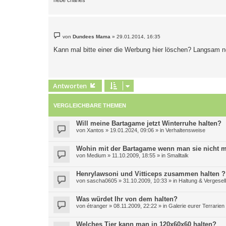
hebe charles
B
von
Dundees Mama
»
29.01.2014, 16:35
e
i
Kann mal bitte einer die Werbung hier löschen? Langsam n
t
r
a
g
Antworten
VERGLEICHBARE THEMEN
Will meine Bartagame jetzt Winterruhe halten?
von
Xantos
»
19.01.2024, 09:06
» in
Verhaltensweise
Wohin mit der Bartagame wenn man sie nicht m
von
Medium
»
11.10.2009, 18:55
» in
Smalltalk
Henrylawsoni und Vitticeps zusammen halten ?
von
sascha0605
»
31.10.2009, 10:33
» in
Haltung & Vergesel
Was würdet Ihr von dem halten?
von
étranger
»
08.11.2009, 22:22
» in
Galerie eurer Terrarien
Welches Tier kann man in 120x60x60 halten?