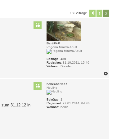
1
2
Vorherige
18 Beiträge
BartiP+P
Pogona Minima Adult
Beiträge:
480
Registriert:
31.10.2011, 15:49
Wohnort:
Dresden
N
a
c
hebecharles7
h
Neuling
o
b
e
Beiträge:
1
Registriert:
27.01.2014, 04:46
n
s zum 31.12.12 in
Wohnort:
berlin