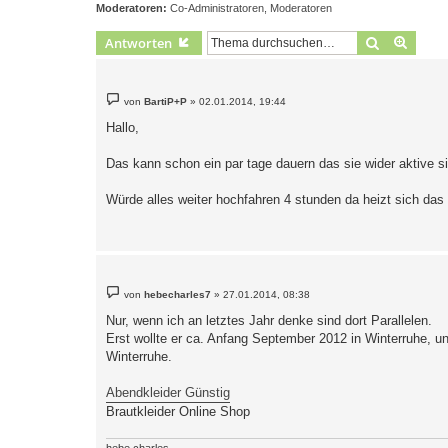
Moderatoren:
Co-Administratoren
,
Moderatoren
Suche
Erweit
Antworten
B
von
BartiP+P
»
02.01.2014, 19:44
e
i
Hallo,
t
r
a
Das kann schon ein par tage dauern das sie wider aktive s
g
Würde alles weiter hochfahren 4 stunden da heizt sich das 
B
von
hebecharles7
»
27.01.2014, 08:38
e
i
Nur, wenn ich an letztes Jahr denke sind dort Parallelen.
t
Erst wollte er ca. Anfang September 2012 in Winterruhe, u
r
a
Winterruhe.
g
Abendkleider Günstig
Brautkleider Online Shop