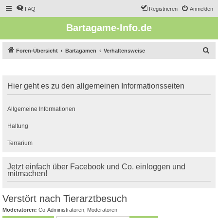
FAQ
Registrieren
Anmelden
Bartagame-Info.de
S
Foren-Übersicht
Bartagamen
Verhaltensweise
u
c
Hier geht es zu den allgemeinen Informationsseiten
h
e
Allgemeine Informationen
Haltung
Terrarium
Jetzt einfach über Facebook und Co. einloggen und
mitmachen!
Verstört nach Tierarztbesuch
Moderatoren:
Co-Administratoren
,
Moderatoren