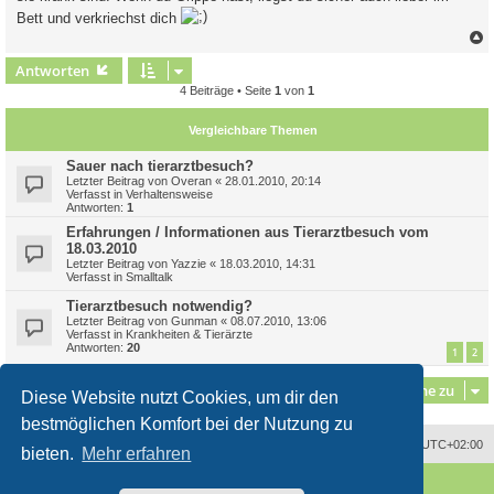
Bett und verkriechst dich
c
Antworten
4 Beiträge • Seite
1
von
1
Vergleichbare Themen
Sauer nach tierarztbesuch?
Letzter Beitrag von
Overan
«
28.01.2010, 20:14
Verfasst in
Verhaltensweise
Antworten:
1
Erfahrungen / Informationen aus Tierarztbesuch vom
18.03.2010
Letzter Beitrag von
Yazzie
«
18.03.2010, 14:31
Verfasst in
Smalltalk
Tierarztbesuch notwendig?
Letzter Beitrag von
Gunman
«
08.07.2010, 13:06
Verfasst in
Krankheiten & Tierärzte
Antworten:
20
1
2
Gehe zu
Diese Website nutzt Cookies, um dir den
bestmöglichen Komfort bei der Nutzung zu
Alle Zeiten sind
UTC+02:00
bieten.
Mehr erfahren
Powered by
phpBB
® Forum Software © phpBB Limited