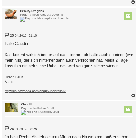
c
Beauty-Dragons
Pogona Microlepidota Juvenile
B
25.04.2013, 21:10
e
i
Hallo Claudia
t
r
a
Das kommt wirklich immer auf das Tier an. Ich hatte auch so einen (war
g
mein Nils) der sich hinterher dann auch verkrochen hat. Meist 2 Tage.
Lass ihm einfach seine Ruhe...das wird von ganz alleine wieder.
Lieben Gruß
Astrid
http://de.dawanda.com/shop/Cinderella43
c
Claudili
Pogona Nullarbor Adult
B
26.04.2013, 08:25
e
i
Ja hast Recht. Als ich gestern Mittag nach Hause kam, saß er schon