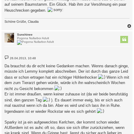
t
auf seinem Baumstamm. Ein Glück. Hab ihm zur Versöhnung ein paar
r
a
Heuschrecken gegeben.
g
Schöne Grüße, Claudia
c
Sunshinee
Pogona Nullarbor Adult
B
26.04.2013, 10:48
e
i
Da brauchst du dir echt keine Gedanken machen. Wenns danach ginge,
t
müsste ich Lemmy komplett abschreiben. Der ist durch das ganze Leid
r
a
dass er schon ertragen hat ein richtiger Höhlenhocker
Wenn ich mit
g
dem zum Tierarzt gehen würde, würde ich ihn wahrscheinlich Wochen
nicht zu Gesicht bekommen
Er ist immer draußen, wenn keiner zuhause ist (da wir beide berufstätig
sind, den ganzen Tag
). Es dauert immer ewig, bis er sich auch
mal raustrut wenn ich da bin. Aber es wird und ich lass ihn in Ruhe.
Irgendwann ist er wieder Rockstar wie es sich gehört
Sparky ist ja ein aufgewecktes Kerlchen, der kommt schon wieder.
AUßerdem ist es auhc oft so, dass sie sich öfter zurückziehen, wenn
sie krank sind. Wenn du Grippe hast, liegst du sicher auch lieber im