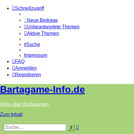
Schnellzugriff
Neue Beiträge
Unbeantwortete Themen
Aktive Themen
Suche
Impressum
FAQ
Anmelden
Registrieren
Bartagame-Info.de
Alles über Bartagamen
Zum Inhalt
Erweiterte
Suche
Suche