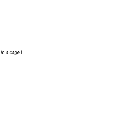
 in a cage
!