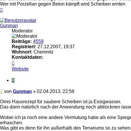
Wer mit Porzellan gegen Beton kämpft wird Scherben ernten
Nach
oben
Gunman
Moderator
Beiträge:
4559
Registriert:
27.12.2007, 19:37
Wohnort:
Chemnitz
Kontaktdaten:
Kontaktdaten
von
Website
Gunman
Zitieren
Beitrag
von
Gunman
»
02.04.2013, 22:59
Omis Hausrezept für saubere Scheiben ist ja Essigwasser.
Das dann natürlich nach der Anwendung noch abtrocknen lassen,
Wobei ich ja noch eine andere Vermutung habe als eine Spiegelu
erhaschen.
Was gibt es denn für ihn außerhalb des Terrariums so zu sehen, 