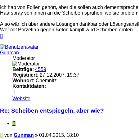
Ich hab von Folien gehört, aber die sollen auch dementsprechen
Haarspray von innen an die Scheiben sprühen, wo sie probleml
Also wär ich über andere Lösungen dankbar oder Lösungsansä
Wer mit Porzellan gegen Beton kämpft wird Scherben ernten
Nach
oben
Gunman
Moderator
Beiträge:
4559
Registriert:
27.12.2007, 19:37
Wohnort:
Chemnitz
Kontaktdaten:
Kontaktdaten
von
Website
Gunman
Re: Scheiben entspiegeln, aber wie?
Zitieren
Beitrag
von
Gunman
»
01.04.2013, 18:10