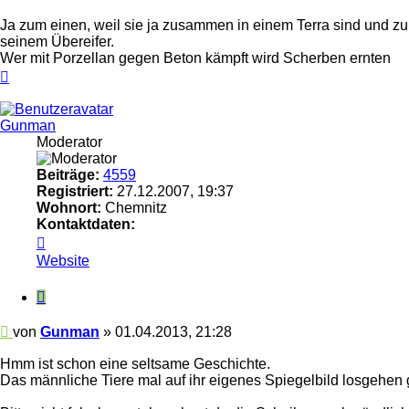
Ja zum einen, weil sie ja zusammen in einem Terra sind und zum
seinem Übereifer.
Wer mit Porzellan gegen Beton kämpft wird Scherben ernten
Nach
oben
Gunman
Moderator
Beiträge:
4559
Registriert:
27.12.2007, 19:37
Wohnort:
Chemnitz
Kontaktdaten:
Kontaktdaten
von
Website
Gunman
Zitieren
Beitrag
von
Gunman
»
01.04.2013, 21:28
Hmm ist schon eine seltsame Geschichte.
Das männliche Tiere mal auf ihr eigenes Spiegelbild losgehen g