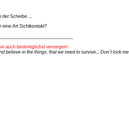
n der Scheibe ...
 eine Art Sichtkontakt?
_____________________________
ie auch bestmöglichst versorgen!
d believe in the things, that we need to survive... Don´t lock me