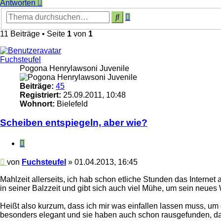
Antworten
Erweiterte
Suche
Suche
11 Beiträge • Seite
1
von
1
Fuchsteufel
Pogona Henrylawsoni Juvenile
Beiträge:
45
Registriert:
25.09.2011, 10:48
Wohnort:
Bielefeld
Scheiben entspiegeln, aber wie?
Zitieren
Beitrag
von
Fuchsteufel
»
01.04.2013, 16:45
Mahlzeit allerseits, ich hab schon etliche Stunden das Internet
in seiner Balzzeit und gibt sich auch viel Mühe, um sein neues 
Heißt also kurzum, dass ich mir was einfallen lassen muss, um 
besonders elegant und sie haben auch schon rausgefunden, das