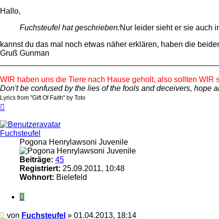
Hallo,
Fuchsteufel hat geschrieben:
Nur leider sieht er sie auch i
kannst du das mal noch etwas näher erklären, haben die beiden
Gruß Gunman
_________________________________________________
WIR haben uns die Tiere nach Hause geholt, also sollten WIR s
Don't be confused by the lies of the fools and deceivers, hope an
Lyrics from "Gift Of Faith" by Toto
Nach
oben
Fuchsteufel
Pogona Henrylawsoni Juvenile
Beiträge:
45
Registriert:
25.09.2011, 10:48
Wohnort:
Bielefeld
Zitieren
Beitrag
von
Fuchsteufel
»
01.04.2013, 18:14