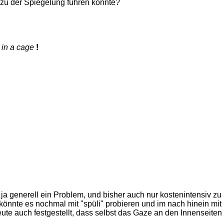
er zu der Spiegelung führen könnte?
 in a cage
!
a generell ein Problem, und bisher auch nur kostenintensiv zu
ch könnte es nochmal mit "spüli" probieren und im nach hinein mit
te auch festgestellt, dass selbst das Gaze an den Innenseiten