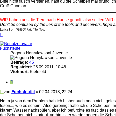
Bitte nicht falsch verstehen, hast du die Scheiben mal gründlic
Gruß Gunman
_________________________________________________
WIR haben uns die Tiere nach Hause geholt, also sollten WIR s
Don't be confused by the lies of the fools and deceivers, hope an
Lyrics from "Gift Of Faith" by Toto
Nach
oben
Fuchsteufel
Pogona Henrylawsoni Juvenile
Beiträge:
45
Registriert:
25.09.2011, 10:48
Wohnort:
Bielefeld
Zitieren
Beitrag
von
Fuchsteufel
»
02.04.2013, 22:24
Hmm ja von dem Problem hab ich bisher auch noch nicht gelesen
lösen..., wie es scheint. Also gereinigt hatte ich die Scheiben,
klarem Wasser nachspülen, aber ich befürchte es fast, dass es
der Scheiben nichts bringt, vorhin ist er wieder gegen die Sc