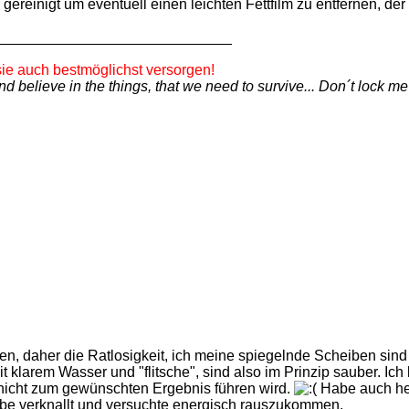
h gereinigt um eventuell einen leichten Fettfilm zu entfernen, d
_____________________________
ie auch bestmöglichst versorgen!
d believe in the things, that we need to survive... Don´t lock me
, daher die Ratlosigkeit, ich meine spiegelnde Scheiben sind j
 mit klarem Wasser und "flitsche", sind also im Prinzip sauber. I
 nicht zum gewünschten Ergebnis führen wird.
Habe auch heu
heibe verknallt und versuchte energisch rauszukommen.