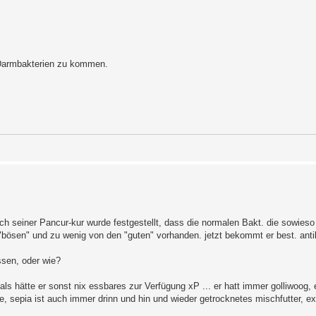
 Darmbakterien zu kommen.
h seiner Pancur-kur wurde festgestellt, dass die normalen Bakt. die sowieso 
 "bösen" und zu wenig von den "guten" vorhanden. jetzt bekommt er best. ant
ssen, oder wie?
 als hätte er sonst nix essbares zur Verfügung xP ... er hatt immer golliwoog, 
e, sepia ist auch immer drinn und hin und wieder getrocknetes mischfutter, ex