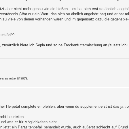
zt aber nicht mehr genau wie die hießen... es hat sich erst so ähnlich angehö
rständnis (War nur ein Wort, das sich so ähnlich angehört hat) und er hat mir
en zu viele von denen vorhanden wären und im gegensatz dazu die gegenspiel
erklärt^^
zusätzlich biete ich Sepia und so ne Trockenfuttermischung an (zusätzlich un
level as mine &#9829;
ir eher Herpetal complete empfehlen, aber wenn du supplementierst ist das ja t
echt beurteilen.
und was er für Möglichkeiten sieht.
n jetzt ein Parasitenbefall behandelt wurde, auch äußerst schlecht auf Grund