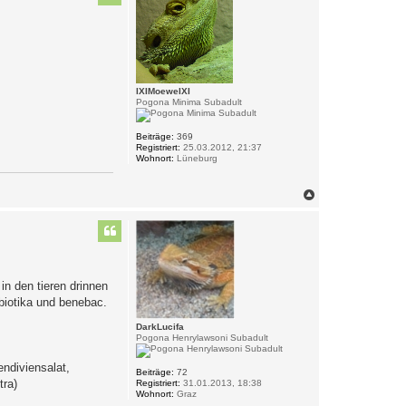
o
b
e
n
IXIMoeweIXI
Pogona Minima Subadult
Beiträge:
369
Registriert:
25.03.2012, 21:37
Wohnort:
Lüneburg
N
a
c
h
o
b
e
n
in den tieren drinnen
ibiotika und benebac.
DarkLucifa
Pogona Henrylawsoni Subadult
endiviensalat,
Beiträge:
72
tra)
Registriert:
31.01.2013, 18:38
Wohnort:
Graz