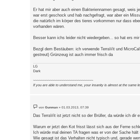
a
g
Er hat mir aber auch einen Bakteriennamen gesagt, weis jet
war erst geschock und hab nachgefragt, war aber ein Missve
die natürlich im körper des tieres vorkommen nur dass eb
vorhanden wären.
Besser kann ichs leider nicht wiedergeben... so hat ers mir 
Bezgl dem Bestäuben: ich verwende TerraVit und MicroCal, 
gestreut) Grünzeug ist auch immer frisch da
LG
Dark
~~~~~~~~~~~~~~~~~~~~~~~~~~~~~~~~
If you are able to understand me, your insanity is almost at the same 
B
von
Gunman
»
01.03.2013, 07:39
e
i
Das TerraVit ist jetzt nicht so der Brüller, da würde ich d
t
r
a
Warum er jetzt den Kot frisst lässt sich aus der Ferne schl
g
Ich würde mal deinen TA fragen was er von der Sache hält 
Wie gesagt ist das Verhalten nicht typisch und, gerade wen