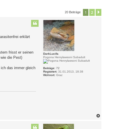
1
2
Nächste
20 Beiträge
asitenfrei erklärt
tem frisst er seinen
DarkLucifa
wie die Pest)
Pogona Henrylawsoni Subadult
h ich das immer gleich
Beiträge:
72
Registriert:
31.01.2013, 18:38
Wohnort:
Graz
N
a
c
h