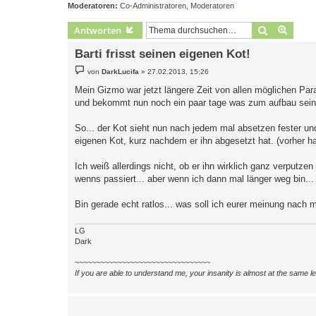
Moderatoren:
Co-Administratoren
,
Moderatoren
Suche
Erweit
Antworten
Barti frisst seinen eigenen Kot!
B
von
DarkLucifa
»
27.02.2013, 15:26
e
i
Mein Gizmo war jetzt längere Zeit von allen möglichen Para
t
und bekommt nun noch ein paar tage was zum aufbau seine
r
a
g
So... der Kot sieht nun nach jedem mal absetzen fester und
eigenen Kot, kurz nachdem er ihn abgesetzt hat. (vorher h
Ich weiß allerdings nicht, ob er ihn wirklich ganz verputze
wenns passiert... aber wenn ich dann mal länger weg bin...
Bin gerade echt ratlos... was soll ich eurer meinung nach
LG
Dark
~~~~~~~~~~~~~~~~~~~~~~~~~~~~~~~~
If you are able to understand me, your insanity is almost at the same 