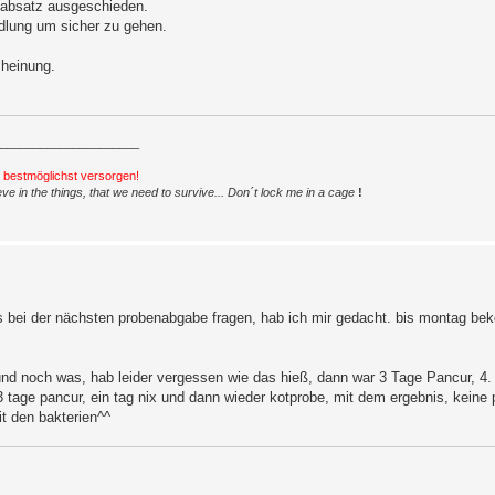
otabsatz ausgeschieden.
ndlung um sicher zu gehen.
cheinung.
_____________________
h bestmöglichst versorgen!
ve in the things, that we need to survive... Don´t lock me in a cage
!
ings bei der nächsten probenabgabe fragen, hab ich mir gedacht. bis montag b
 und noch was, hab leider vergessen wie das hieß, dann war 3 Tage Pancur, 4. 
 tage pancur, ein tag nix und dann wieder kotprobe, mit dem ergebnis, keine
t den bakterien^^