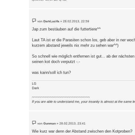
B
von
DarkLucifa
»
28.02.2013, 22:59
e
i
Jap zum bestäuben auf die futtertiere^^
t
r
a
Laut TA ist er die Parasiten schon los, geb aber in ner wo
g
kurzem abstand jeweils nix mehr zu sehen war^^)
So schnell wie möglich entfernen ist gut... ab der nächste
seinen kot doch verputzt -.-
was kann/soll ich tun?
LG
Dark
~~~~~~~~~~~~~~~~~~~~~~~~~~~~~~~~
If you are able to understand me, your insanity is almost at the same 
B
von
Gunman
»
28.02.2013, 23:41
e
i
Wie kurz war denn der Abstand zwischen den Kotproben?
t