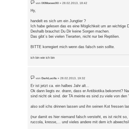
B
von
IXIMoeweIXI
»
28.02.2013, 18:42
e
i
Hy,
t
r
a
handelt es sich um ein Jungtier ?
g
Ich habe gelesen das es eine Möglichkeit um an wichtige
Deshalb brauchst Du Dir keine Sorgen machen.
Das gibt´s bei vielen Tierarten, nicht nur bei Reptilien.
BITTE korregiert mich wenn das falsch sein sollte.
ich bin wie ich bin
B
von
DarkLucifa
»
28.02.2013, 19:32
e
i
Er ist jetzt ca. ein halbes Jahr alt...
t
Ok dann liegts ev. drann, dass er Antibiotika bekommt? Nac
r
a
sind nicht ok sind. der TA meinte es sind zu viele von den
g
also soll ichs drinnen lassen und ihn seinen Kot fressen la
(nur damit es hier niemand falsch versteht, es ist nicht so,
ruccola, kresse,... und vieles andere mit dem ich abwechsl