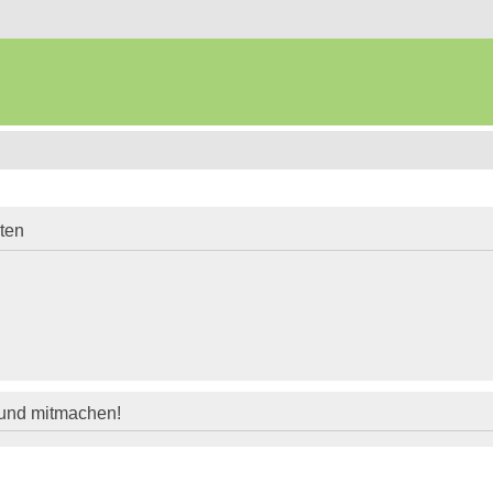
iten
 und mitmachen!