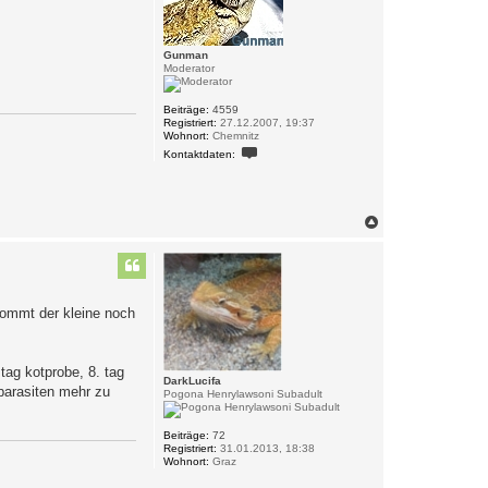
n
Gunman
Moderator
Beiträge:
4559
Registriert:
27.12.2007, 19:37
Wohnort:
Chemnitz
K
Kontaktdaten:
o
n
t
a
k
N
t
a
d
c
a
t
h
e
o
n
b
v
ekommt der kleine noch
e
o
n
n
G
u
tag kotprobe, 8. tag
n
DarkLucifa
m
 parasiten mehr zu
Pogona Henrylawsoni Subadult
a
n
Beiträge:
72
Registriert:
31.01.2013, 18:38
Wohnort:
Graz