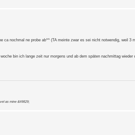
che ca nochmal ne probe ab^^ (TA meinte zwar es sei nicht notwendig, weil 3 m
n woche bin ich lange zeit nur morgens und ab dem späten nachmittag wieder da
level as mine &#9829;