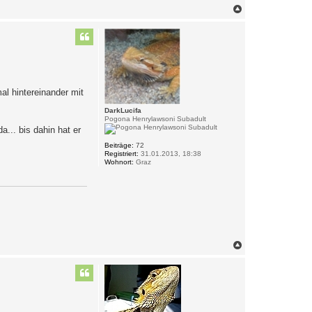
n
N
v
a
o
c
n
G
h
u
o
n
b
m
e
a
n
n
al hintereinander mit
DarkLucifa
Pogona Henrylawsoni Subadult
... bis dahin hat er
Beiträge:
72
Registriert:
31.01.2013, 18:38
Wohnort:
Graz
N
a
c
h
o
b
e