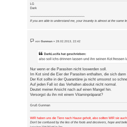
LG
Dark
~~~~~~~~~~~~~~~~~~~~~~~~~~~~~~~~
If you are able to understand me, your insanity is almost at the same 
B
von
Gunman
»
28.02.2013, 22:42
e
i
t
r
DarkLucifa hat geschrieben:
a
also soll ichs drinnen lassen und ihn seinen Kot fressen 
g
Nur wenn er die Parasiten nicht loswerden soll.
Im Kot sind die Eier der Parasiten enthalten, die sich dann
Der Kot sollte in der Quarantäne ja nicht umsonst so schne
Auf jeden Fall ist das Verhalten absolut nicht normal.
Deutet meiner Ansicht nach auf einen Mangel hin.
Versorgst du ihn mit einem Vitaminpräparat?
Gruß Gunman
_________________________________________________________
WIR haben uns die Tiere nach Hause geholt, also sollten WIR sie auc
Don't be confused by the lies of the fools and deceivers, hope and belie
Lyrics from "Gift Of Faith" by Toto