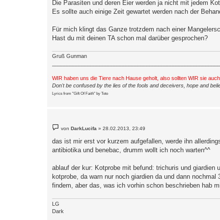
Die Parasiten und deren Eier werden ja nicht mit jedem K
r
a
Es sollte auch einige Zeit gewartet werden nach der Beha
g
Für mich klingt das Ganze trotzdem nach einer Mangelers
Hast du mit deinen TA schon mal darüber gesprochen?
Gruß Gunman
_________________________________________________________
WIR haben uns die Tiere nach Hause geholt, also sollten WIR sie auc
Don't be confused by the lies of the fools and deceivers, hope and belie
Lyrics from "Gift Of Faith" by Toto
B
von
DarkLucifa
»
28.02.2013, 23:49
e
i
das ist mir erst vor kurzem aufgefallen, werde ihn allerd
t
antibiotika und benebac, drumm wollt ich noch warten^^
r
a
g
ablauf der kur: Kotprobe mit befund: trichuris und giardien
kotprobe, da warn nur noch giardien da und dann nochmal 3
findem, aber das, was ich vorhin schon beschrieben hab mi
LG
Dark