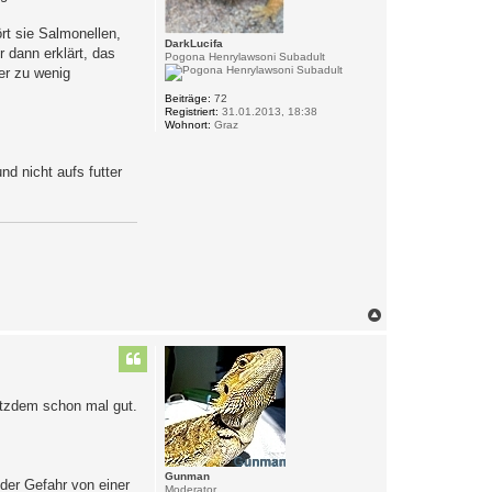
G
u
rt sie Salmonellen,
n
DarkLucifa
m
 dann erklärt, das
Pogona Henrylawsoni Subadult
a
er zu wenig
n
Beiträge:
72
Registriert:
31.01.2013, 18:38
Wohnort:
Graz
d nicht aufs futter
N
a
c
h
o
b
rotzdem schon mal gut.
e
n
Gunman
 der Gefahr von einer
Moderator