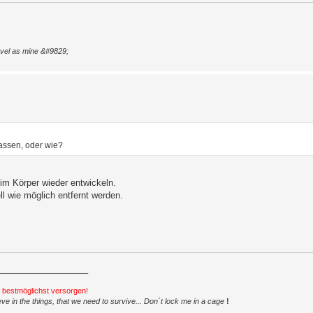
level as mine &#9829;
lassen, oder wie?
 im Körper wieder entwickeln.
ll wie möglich entfernt werden.
_____________________
h bestmöglichst versorgen!
ve in the things, that we need to survive... Don´t lock me in a cage
!