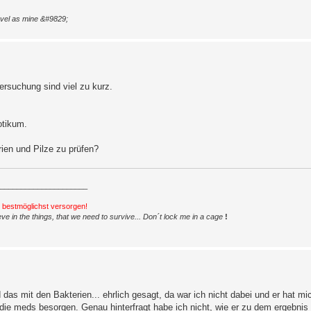
level as mine &#9829;
rsuchung sind viel zu kurz.
otikum.
ien und Pilze zu prüfen?
_____________________
h bestmöglichst versorgen!
ve in the things, that we need to survive... Don´t lock me in a cage
!
 das mit den Bakterien... ehrlich gesagt, da war ich nicht dabei und er hat m
die meds besorgen. Genau hinterfragt habe ich nicht, wie er zu dem ergebni