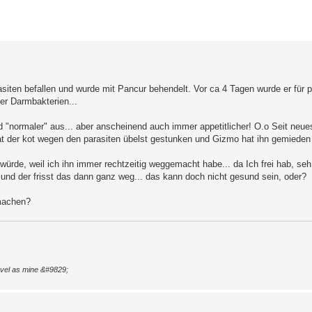
erte Suche
siten befallen und wurde mit Pancur behendelt. Vor ca 4 Tagen wurde er für par
r Darmbakterien...
 "normaler" aus... aber anscheinend auch immer appetitlicher! O.o Seit neues
at der kot wegen den parasiten übelst gestunken und Gizmo hat ihn gemieden 
n würde, weil ich ihn immer rechtzeitig weggemacht habe... da Ich frei hab, se
 und der frisst das dann ganz weg... das kann doch nicht gesund sein, oder?
 machen?
level as mine &#9829;