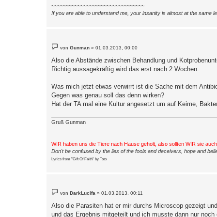
~~~~~~~~~~~~~~~~~~~~~~~~~~~~~~~~
If you are able to understand me, your insanity is almost at the same 
B
von
Gunman
»
01.03.2013, 00:00
e
i
Also die Abstände zwischen Behandlung und Kotprobenunte
t
Richtig aussagekräftig wird das erst nach 2 Wochen.
r
a
g
Was mich jetzt etwas verwirrt ist die Sache mit dem Antibi
Gegen was genau soll das denn wirken?
Hat der TA mal eine Kultur angesetzt um auf Keime, Bakter
Gruß Gunman
_________________________________________________________
WIR haben uns die Tiere nach Hause geholt, also sollten WIR sie auc
Don't be confused by the lies of the fools and deceivers, hope and belie
Lyrics from "Gift Of Faith" by Toto
B
von
DarkLucifa
»
01.03.2013, 00:11
e
i
Also die Parasiten hat er mir durchs Microscop gezeigt und
t
und das Ergebnis mitgeteilt und ich musste dann nur noch 
r