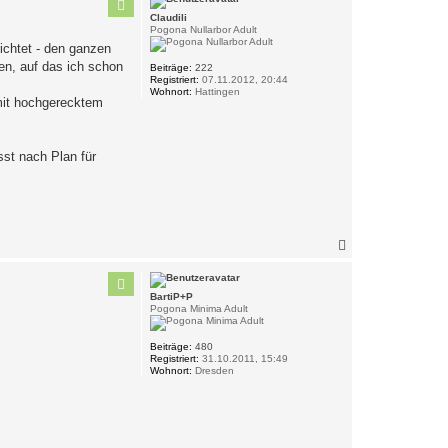
h
Claudili
o
Pogona Nullarbor Adult
b
richtet - den ganzen
e
n
en, auf das ich schon
Beiträge:
222
Registriert:
07.11.2012, 20:44
Wohnort:
Hattingen
 mit hochgerecktem
sst nach Plan für
N
a
c
h
BartiP+P
o
Pogona Minima Adult
b
e
n
Beiträge:
480
Registriert:
31.10.2011, 15:49
Wohnort:
Dresden