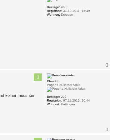
e
n
Beiträge:
480
Registriert:
31.10.2011, 15:49
Wohnort:
Dresden
N
a
c
h
Claudili
o
Pogona Nullarbor Adult
b
e
und keiner muss sie
n
Beiträge:
222
Registriert:
07.11.2012, 20:44
Wohnort:
Hattingen
N
a
c