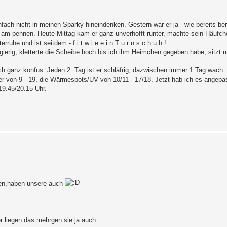
fach nicht in meinen Sparky hineindenken. Gestern war er ja - wie bereits be
 am pennen. Heute Mittag kam er ganz unverhofft runter, machte sein Häufch
he und ist seitdem - f i t w i e e i n T u r n s c h u h !
eugierig, kletterte die Scheibe hoch bis ich ihm Heimchen gegeben habe, sitzt
h ganz konfus. Jeden 2. Tag ist er schläfrig, dazwischen immer 1 Tag wach.
er von 9 - 19, die Wärmespots/UV von 10/11 - 17/18. Jetzt hab ich es angepa
19.45/20.15 Uhr.
fen,haben unsere auch
r liegen das mehrgen sie ja auch.