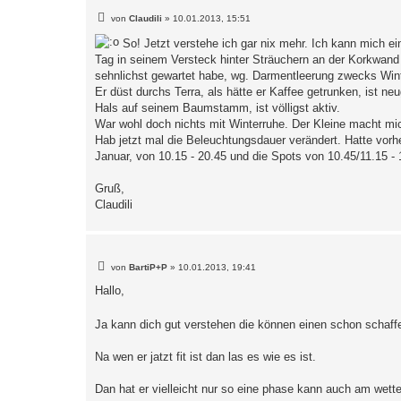
B
von
Claudili
»
10.01.2013, 15:51
e
i
So! Jetzt verstehe ich gar nix mehr. Ich kann mich ein
t
Tag in seinem Versteck hinter Sträuchern an der Korkwand
r
a
sehnlichst gewartet habe, wg. Darmentleerung zwecks Winterru
g
Er düst durchs Terra, als hätte er Kaffee getrunken, ist n
Hals auf seinem Baumstamm, ist völligst aktiv.
War wohl doch nichts mit Winterruhe. Der Kleine macht mic
Hab jetzt mal die Beleuchtungsdauer verändert. Hatte vorh
Januar, von 10.15 - 20.45 und die Spots von 10.45/11.15 - 
Gruß,
Claudili
B
von
BartiP+P
»
10.01.2013, 19:41
e
i
Hallo,
t
r
a
Ja kann dich gut verstehen die können einen schon schaf
g
Na wen er jatzt fit ist dan las es wie es ist.
Dan hat er vielleicht nur so eine phase kann auch am wette