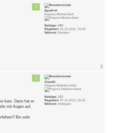
c
h
BartiP+P
o
Pogona Minima Adult
b
e
n
Beiträge:
480
Registriert:
31.10.2011, 15:49
Wohnort:
Dresden
N
a
c
h
Claudili
o
Pogona Nullarbor Adult
b
e
n
Beiträge:
222
Registriert:
07.11.2012, 20:44
use kam. Dann hat er
Wohnort:
Hattingen
ils mit Augen auf,
rfahren? Bin sehr