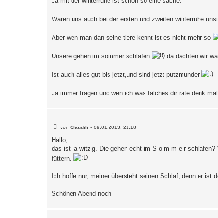
Ja mit der winterruhe ist schon so eine sache.
t
r
a
Waren uns auch bei der ersten und zweiten winterruhe uns
g
Aber wen man dan seine tiere kennt ist es nicht mehr so
Unsere gehen im sommer schlafen
da dachten wir was 
Ist auch alles gut bis jetzt,und sind jetzt putzmunder
Ja immer fragen und wen ich was falches dir rate denk mal
B
von
Claudili
»
09.01.2013, 21:18
e
i
Hallo,
t
das ist ja witzig. Die gehen echt im S o m m e r schlafen?
r
a
füttern.
g
Ich hoffe nur, meiner übersteht seinen Schlaf, denn er ist d
Schönen Abend noch