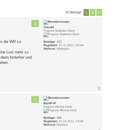
1
2
Nächste
20 Beiträge
Claudili
Pogona Nullarbor Adult
 in die WR zu
Beiträge:
222
Registriert:
07.11.2012, 20:44
Wohnort:
Hattingen
eine Lust mehr zu
 dann hinterher und
sehen.
N
a
c
h
BartiP+P
o
Pogona Minima Adult
b
e
n
Beiträge:
480
Registriert:
31.10.2011, 15:49
Wohnort:
Dresden