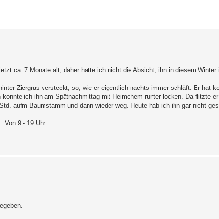
erte Suche
zt ca. 7 Monate alt, daher hatte ich nicht die Absicht, ihn in diesem Winter
inter Ziergras versteckt, so, wie er eigentlich nachts immer schläft. Er hat k
 konnte ich ihn am Spätnachmittag mit Heimchem runter locken. Da flitzte er
e Std. aufm Baumstamm und dann wieder weg. Heute hab ich ihn gar nicht ge
 Von 9 - 19 Uhr.
gegeben.