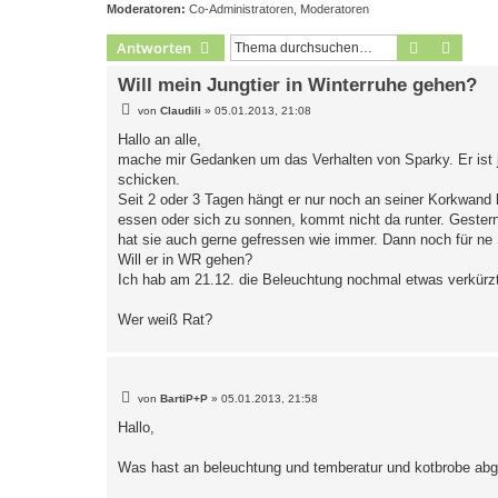
Moderatoren:
Co-Administratoren
,
Moderatoren
Suche
Erweit
Antworten
Will mein Jungtier in Winterruhe gehen?
B
von
Claudili
»
05.01.2013, 21:08
e
i
Hallo an alle,
t
mache mir Gedanken um das Verhalten von Sparky. Er ist jet
r
a
schicken.
g
Seit 2 oder 3 Tagen hängt er nur noch an seiner Korkwand h
essen oder sich zu sonnen, kommt nicht da runter. Gestern
hat sie auch gerne gefressen wie immer. Dann noch für n
Will er in WR gehen?
Ich hab am 21.12. die Beleuchtung nochmal etwas verkürzt.
Wer weiß Rat?
B
von
BartiP+P
»
05.01.2013, 21:58
e
i
Hallo,
t
r
a
Was hast an beleuchtung und temberatur und kotbrobe ab
g