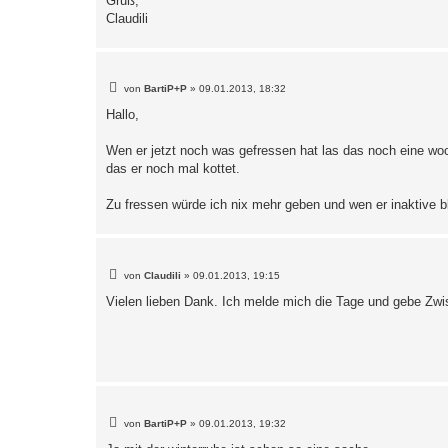
Gruß,
Claudili
B
von
BartiP+P
»
09.01.2013, 18:32
e
i
Hallo,
t
r
a
Wen er jetzt noch was gefressen hat las das noch eine woc
g
das er noch mal kottet.
Zu fressen würde ich nix mehr geben und wen er inaktive bl
B
von
Claudili
»
09.01.2013, 19:15
e
i
Vielen lieben Dank. Ich melde mich die Tage und gebe Zwisc
t
r
a
g
B
von
BartiP+P
»
09.01.2013, 19:32
e
i