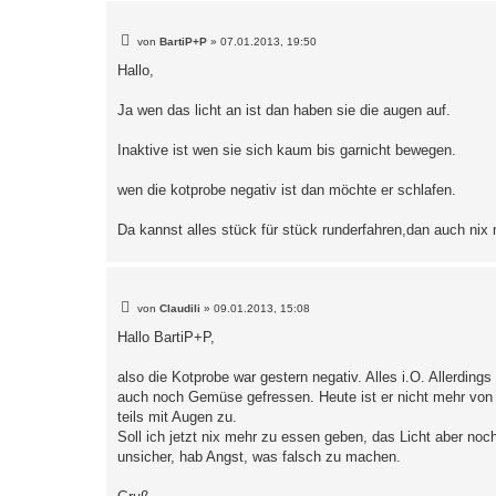
B
von
BartiP+P
»
07.01.2013, 19:50
e
i
Hallo,
t
r
a
Ja wen das licht an ist dan haben sie die augen auf.
g
Inaktive ist wen sie sich kaum bis garnicht bewegen.
wen die kotprobe negativ ist dan möchte er schlafen.
Da kannst alles stück für stück runderfahren,dan auch nix 
B
von
Claudili
»
09.01.2013, 15:08
e
i
Hallo BartiP+P,
t
r
a
also die Kotprobe war gestern negativ. Alles i.O. Allerdi
g
auch noch Gemüse gefressen. Heute ist er nicht mehr von 
teils mit Augen zu.
Soll ich jetzt nix mehr zu essen geben, das Licht aber n
unsicher, hab Angst, was falsch zu machen.