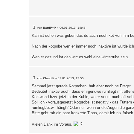
a
g
B
von
BartiP+P
»
06.01.2013, 14:48
e
i
Kannst schon was geben das du auch noch kot von ihm 
t
r
a
Nach der kotpobe wen er immer noch inaktive ist würde ic
g
Wen er gesund ist dan wirt es wohl eine winterruhe sein.
B
von
Claudili
»
07.01.2013, 17:55
e
i
Sammel jetzt gerade Kotproben, hab aber noch ne Frage:
t
Bedeutet inaktiv auch, dass er irgendwo rumliegt mit off
r
a
Korkwand bzw. jetzt in der Kuhle, wo er sonst auch oft schl
g
Soll ich - vorausgesetzt Kotprobe ist negativ - das Fütter
rumliegt/bzw. -hängt? Oder nur, wenn er die Augen die gan
Bitte gebt mir ein paar konkrete Tipps, damit ich nix falsc
Vielen Dank im Voraus.