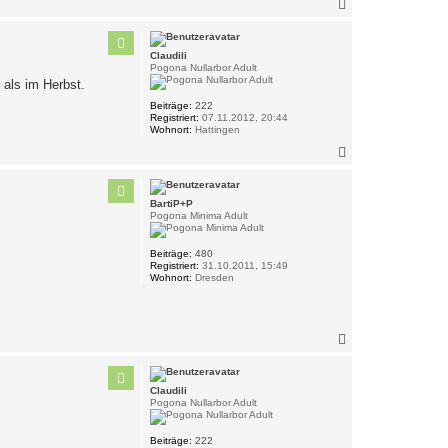
N
a
c
h
Claudili
o
Pogona Nullarbor Adult
b
als im Herbst.
e
n
Beiträge:
222
Registriert:
07.11.2012, 20:44
Wohnort:
Hattingen
N
a
c
h
BartiP+P
o
Pogona Minima Adult
b
e
n
Beiträge:
480
Registriert:
31.10.2011, 15:49
Wohnort:
Dresden
N
a
c
h
Claudili
o
Pogona Nullarbor Adult
b
e
n
Beiträge:
222