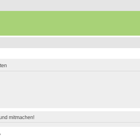
iten
 und mitmachen!
?