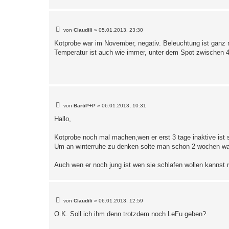
B
von
Claudili
»
05.01.2013, 23:30
e
i
Kotprobe war im November, negativ. Beleuchtung ist ganz 
t
Temperatur ist auch wie immer, unter dem Spot zwischen 4
r
a
g
B
von
BartiP+P
»
06.01.2013, 10:31
e
i
Hallo,
t
r
a
Kotprobe noch mal machen,wen er erst 3 tage inaktive ist s
g
Um an winterruhe zu denken solte man schon 2 wochen war
Auch wen er noch jung ist wen sie schlafen wollen kannst
B
von
Claudili
»
06.01.2013, 12:59
e
i
O.K. Soll ich ihm denn trotzdem noch LeFu geben?
t
r