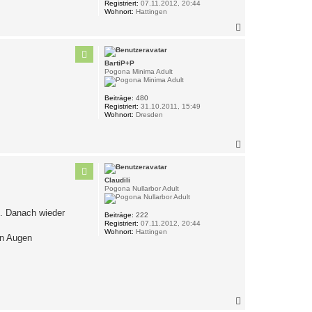
Registriert:
07.11.2012, 20:44
Wohnort:
Hattingen
N
a
c
h
BartiP+P
o
Pogona Minima Adult
b
e
n
Beiträge:
480
Registriert:
31.10.2011, 15:49
Wohnort:
Dresden
N
a
c
h
Claudili
o
Pogona Nullarbor Adult
b
e
e. Danach wieder
n
Beiträge:
222
Registriert:
07.11.2012, 20:44
Wohnort:
Hattingen
en Augen
N
a