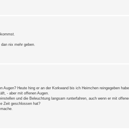
bekommst.
h dan nix mehr geben.
enen Augen? Heute hing er an der Korkwand bis ich Heimchen reingegeben hab
äft, - aber mit offenen Augen.
n einstellen und die Beleuchtung langsam runterfahren, auch wenn er mit offen
ze Zeit geschlossen hat?
h mache.