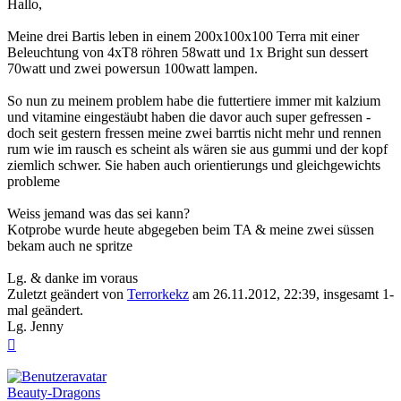
Hallo,
Meine drei Bartis leben in einem 200x100x100 Terra mit einer
Beleuchtung von 4xT8 röhren 58watt und 1x Bright sun dessert
70watt und zwei powersun 100watt lampen.
So nun zu meinem problem habe die futtertiere immer mit kalzium
und vitamine eingestäubt haben die davor auch super gefressen -
doch seit gestern fressen meine zwei barrtis nicht mehr und rennen
rum wie im rausch es scheint als wären sie aus gummi und der kopf
ziemlich schwer. Sie haben auch orientierungs und gleichgewichts
probleme
Weiss jemand was das sei kann?
Kotprobe wurde heute abgegeben beim TA & meine zwei süssen
bekam auch ne spritze
Lg. & danke im voraus
Zuletzt geändert von
Terrorkekz
am 26.11.2012, 22:39, insgesamt 1-
mal geändert.
Lg. Jenny
Nach
oben
Beauty-Dragons