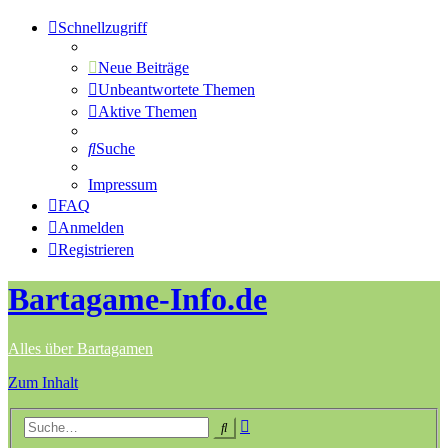
Schnellzugriff
Neue Beiträge
Unbeantwortete Themen
Aktive Themen
Suche
Impressum
FAQ
Anmelden
Registrieren
Bartagame-Info.de
Alles über Bartagamen
Zum Inhalt
Erweiterte
Suche
Suche