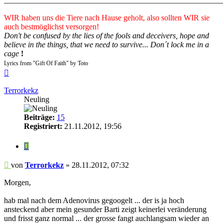
WIR haben uns die Tiere nach Hause geholt, also sollten WIR sie
auch bestmöglichst versorgen!
Don't be confused by the lies of the fools and deceivers, hope and
believe in the things, that we need to survive... Don´t lock me in a
cage
!
Lyrics from "Gift Of Faith" by Toto
Nach
oben
Terrorkekz
Neuling
Beiträge:
15
Registriert:
21.11.2012, 19:56
Zitieren
Beitrag
von
Terrorkekz
»
28.11.2012, 07:32
Morgen,
hab mal nach dem Adenovirus gegoogelt ... der is ja hoch
ansteckend aber mein gesunder Barti zeigt keinerlei veränderung
und frisst ganz normal ... der grosse fangt auchlangsam wieder an