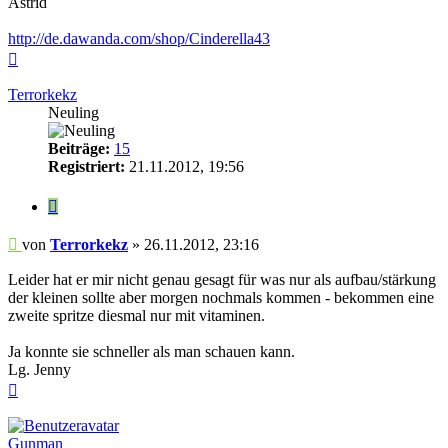
Astrid
http://de.dawanda.com/shop/Cinderella43
Nach
oben
Terrorkekz
Neuling
Beiträge:
15
Registriert:
21.11.2012, 19:56
Zitieren
Beitrag
von
Terrorkekz
»
26.11.2012, 23:16
Leider hat er mir nicht genau gesagt für was nur als aufbau/stärkung
der kleinen sollte aber morgen nochmals kommen - bekommen eine
zweite spritze diesmal nur mit vitaminen.
Ja konnte sie schneller als man schauen kann.
Lg. Jenny
Nach
oben
Gunman