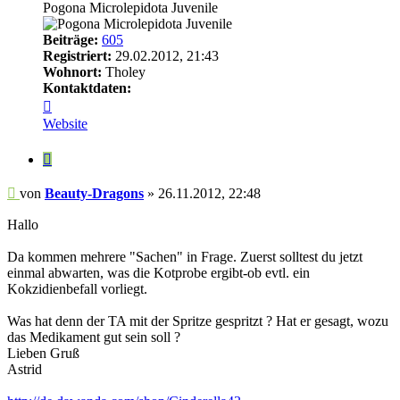
Pogona Microlepidota Juvenile
Beiträge:
605
Registriert:
29.02.2012, 21:43
Wohnort:
Tholey
Kontaktdaten:
Kontaktdaten
von
Website
Beauty-
Dragons
Zitieren
Beitrag
von
Beauty-Dragons
»
26.11.2012, 22:48
Hallo
Da kommen mehrere "Sachen" in Frage. Zuerst solltest du jetzt
einmal abwarten, was die Kotprobe ergibt-ob evtl. ein
Kokzidienbefall vorliegt.
Was hat denn der TA mit der Spritze gespritzt ? Hat er gesagt, wozu
das Medikament gut sein soll ?
Lieben Gruß
Astrid