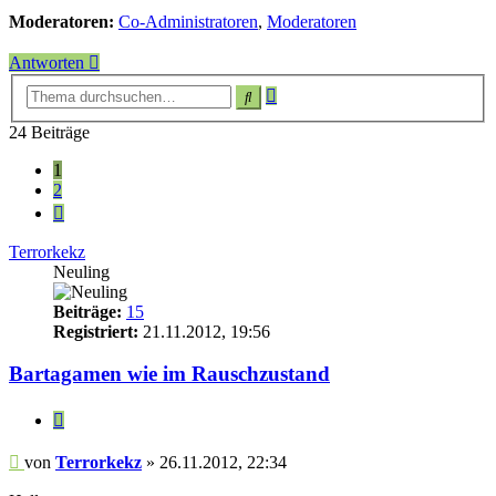
Moderatoren:
Co-Administratoren
,
Moderatoren
Antworten
Erweiterte
Suche
Suche
24 Beiträge
1
2
Nächste
Terrorkekz
Neuling
Beiträge:
15
Registriert:
21.11.2012, 19:56
Bartagamen wie im Rauschzustand
Zitieren
Beitrag
von
Terrorkekz
»
26.11.2012, 22:34