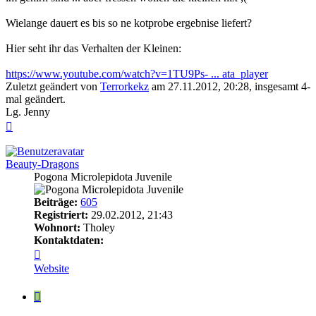
Wielange dauert es bis so ne kotprobe ergebnise liefert?
Hier seht ihr das Verhalten der Kleinen:
https://www.youtube.com/watch?v=1TU9Ps- ... ata_player
Zuletzt geändert von
Terrorkekz
am 27.11.2012, 20:28, insgesamt 4-
mal geändert.
Lg. Jenny
Nach
oben
Beauty-Dragons
Pogona Microlepidota Juvenile
Beiträge:
605
Registriert:
29.02.2012, 21:43
Wohnort:
Tholey
Kontaktdaten:
Kontaktdaten
von
Website
Beauty-
Dragons
Zitieren