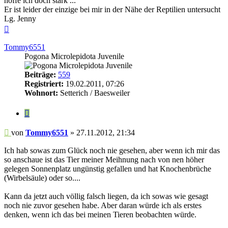
hoffe ich doch stark ...
Er ist leider der einzige bei mir in der Nähe der Reptilien untersucht
Lg. Jenny
Nach
oben
Tommy6551
Pogona Microlepidota Juvenile
Beiträge:
559
Registriert:
19.02.2011, 07:26
Wohnort:
Setterich / Baesweiler
Zitieren
Beitrag
von
Tommy6551
»
27.11.2012, 21:34
Ich hab sowas zum Glück noch nie gesehen, aber wenn ich mir das
so anschaue ist das Tier meiner Meihnung nach von nen höher
gelegen Sonnenplatz ungünstig gefallen und hat Knochenbrüche
(Wirbelsäule) oder so....
Kann da jetzt auch völlig falsch liegen, da ich sowas wie gesagt
noch nie zuvor gesehen habe. Aber daran würde ich als erstes
denken, wenn ich das bei meinen Tieren beobachten würde.