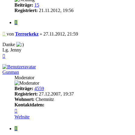
Beiträge:
15
Registriert:
21.11.2012, 19:56
Zitieren
Beitrag
von
Terrorkekz
»
27.11.2012, 21:59
Danke
Lg. Jenny
Nach
oben
Gunman
Moderator
Beiträge:
4559
Registriert:
27.12.2007, 19:37
Wohnort:
Chemnitz
Kontaktdaten:
Kontaktdaten
von
Website
Gunman
Zitieren