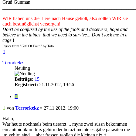
Gruß Gunman
_______________________________________________________
WIR haben uns die Tiere nach Hause geholt, also sollten WIR sie
auch bestmöglichst versorgen!
Don't be confused by the lies of the fools and deceivers, hope and
believe in the things, that we need to survive... Don´t lock me in a
cage
!
Lyrics from "Gift Of Faith" by Toto
Nach
oben
Terrorkekz
Neuling
Beiträge:
15
Registriert:
21.11.2012, 19:56
Zitieren
Beitrag
von
Terrorkekz
»
27.11.2012, 19:00
Hallo,
War heute nochmals beim tierarzt ... myne zwei süssn bekommen
ein antibiotikum fürs gehirn der tierazt meinte es gäbe parasiten die
im gehirn sind ... aber fressen wollen die kleinen nix ;(