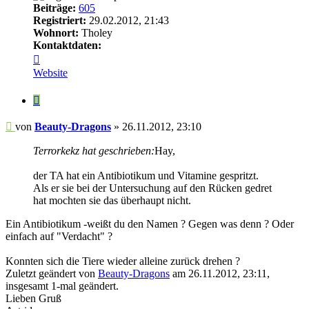
Beiträge:
605
Registriert:
29.02.2012, 21:43
Wohnort:
Tholey
Kontaktdaten:
Kontaktdaten
von
Website
Beauty-
Dragons
Zitieren
Beitrag
von
Beauty-Dragons
»
26.11.2012, 23:10
Terrorkekz hat geschrieben:
Hay,
der TA hat ein Antibiotikum und Vitamine gespritzt.
Als er sie bei der Untersuchung auf den Rücken gedret
hat mochten sie das überhaupt nicht.
Ein Antibiotikum -weißt du den Namen ? Gegen was denn ? Oder
einfach auf "Verdacht" ?
Konnten sich die Tiere wieder alleine zurück drehen ?
Zuletzt geändert von
Beauty-Dragons
am 26.11.2012, 23:11,
insgesamt 1-mal geändert.
Lieben Gruß