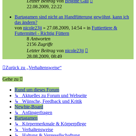
Letzter Beitrag
von
Brigitte Gall
22.08.2009, 22:22
Bartagamen sind nicht an Handfütterung gewöhnt, kann ich
das ändern?
von
nicole23jj
»
27.08.2009, 14:54
» in
Futtiertiere &
Futtermittel - Richtig Füttern
8
Antworten
2156
Zugriffe
Letzter Beitrag
von
nicole23jj
28.08.2009, 08:49
Zurück zu „Verhaltensweise“
Gehe zu
Rund um dieses Forum
↳ Aktuelles zu Forum und Webseite
↳ Wünsche, Feedback und Kritik
Newbie-Board
↳ Anfängerfragen
Bartagamen
↳ Körpermerkmale & Körperpflege
↳ Verhaltensweise
↳ Haltung & Vergesellschaftung