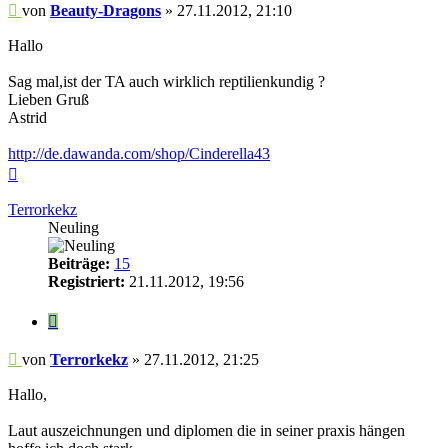
Beitrag
von
Beauty-Dragons
»
27.11.2012, 21:10
Hallo
Sag mal,ist der TA auch wirklich reptilienkundig ?
Lieben Gruß
Astrid
http://de.dawanda.com/shop/Cinderella43
Nach
oben
Terrorkekz
Neuling
Beiträge:
15
Registriert:
21.11.2012, 19:56
Zitieren
Beitrag
von
Terrorkekz
»
27.11.2012, 21:25
Hallo,
Laut auszeichnungen und diplomen die in seiner praxis hängen