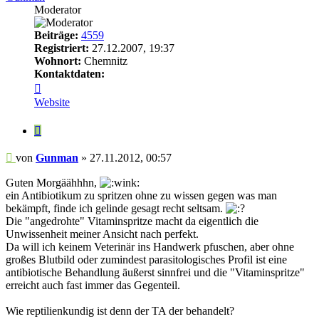
Moderator
Beiträge:
4559
Registriert:
27.12.2007, 19:37
Wohnort:
Chemnitz
Kontaktdaten:
Kontaktdaten
von
Website
Gunman
Zitieren
Beitrag
von
Gunman
»
27.11.2012, 00:57
Guten Morgäähhhn,
ein Antibiotikum zu spritzen ohne zu wissen gegen was man
bekämpft, finde ich gelinde gesagt recht seltsam.
Die "angedrohte" Vitaminspritze macht da eigentlich die
Unwissenheit meiner Ansicht nach perfekt.
Da will ich keinem Veterinär ins Handwerk pfuschen, aber ohne
großes Blutbild oder zumindest parasitologisches Profil ist eine
antibiotische Behandlung äußerst sinnfrei und die "Vitaminspritze"
erreicht auch fast immer das Gegenteil.
Wie reptilienkundig ist denn der TA der behandelt?