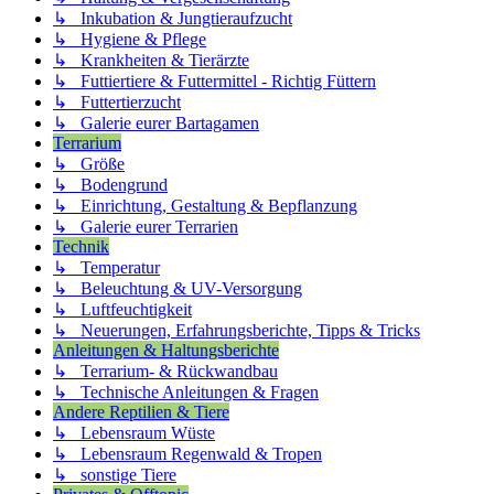
↳ Inkubation & Jungtieraufzucht
↳ Hygiene & Pflege
↳ Krankheiten & Tierärzte
↳ Futtiertiere & Futtermittel - Richtig Füttern
↳ Futtertierzucht
↳ Galerie eurer Bartagamen
Terrarium
↳ Größe
↳ Bodengrund
↳ Einrichtung, Gestaltung & Bepflanzung
↳ Galerie eurer Terrarien
Technik
↳ Temperatur
↳ Beleuchtung & UV-Versorgung
↳ Luftfeuchtigkeit
↳ Neuerungen, Erfahrungsberichte, Tipps & Tricks
Anleitungen & Haltungsberichte
↳ Terrarium- & Rückwandbau
↳ Technische Anleitungen & Fragen
Andere Reptilien & Tiere
↳ Lebensraum Wüste
↳ Lebensraum Regenwald & Tropen
↳ sonstige Tiere