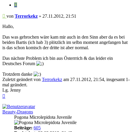
Zitieren
Beitrag
von
Terrorkekz
»
27.11.2012, 21:51
Hallo,
Das was gebrochen wäre kam mir auch in den Sinn aber da es bei
beiden Bartis (ich hab 3) plötzlich im selbn moment angefangen hat
is das schon komisch der dritte ist aber normal.
Das nächste Problem ich bin aus Österrrich & das leider ein
Deutsches Forum
Trotzdem danke
Zuletzt geändert von
Terrorkekz
am 27.11.2012, 21:54, insgesamt 1-
mal geändert.
Lg. Jenny
Nach
oben
Beauty-Dragons
Pogona Microlepidota Juvenile
Beiträge:
605