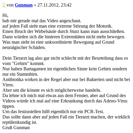
Beitrag
von
Gunman
»
27.11.2012, 23:42
Hi,
hab mir gerade mal das Video angeschaut.
auf jeden Fall sieht man eine extreme Störung der Motorik.
Einen Bruch der Wirbelsäule durch Sturz kann man ausschließen.
Dann würden sich die hinteren Extremitäten nicht mehr bewegen.
Was man sieht ist eine unkoordinierte Bewegung auf Grund
neuralgischer Schäden.
Dein Tierarzt lag also gar nicht schlecht mit der Beurteilung dass es
vom "Gehirn" kommt.
Nur haben Bartagamen im eigentlichen Sinne kein Gehirn sondern
nur ein Stammhirn.
Antibiotika wirken in der Regel aber nur bei Bakterien und nicht bei
Viren.
Aber um die könnte es sich möglicherweise handeln.
Da lehne ich mich mal etwas aus dem Fenster, aber auf Grund des
Videos würde ich mal auf eine Erkrankung durch das Adeno-Virus
tippen.
Um das festzustellen hilft eigentlich nur ein PCR-Test.
Das sollte dann aber auf jeden Fall ein Tierarzt machen, der wirklich
reptilienkundig ist.
Gruß Gunman
_______________________________________________________