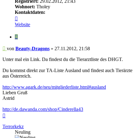
Registriert:
29.02.2012, 21:43
Wohnort:
Tholey
Kontaktdaten:
Kontaktdaten
von
Website
Beauty-
Dragons
Zitieren
Beitrag
von
Beauty-Dragons
»
27.11.2012, 21:58
Unter mal ein Link. Da findest du die Tierarztliste des DHGT.
Du kommst direkt zur TA-Liste Ausland und findest auch Tierärzte
aus Österreich.
http://www.agark.de/neu/mitgliederliste.html#ausland
Lieben Gruß
Astrid
http://de.dawanda.com/shop/Cinderella43
Nach
oben
Terrorkekz
Neuling