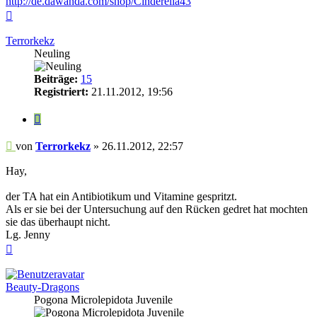
http://de.dawanda.com/shop/Cinderella43
Nach
oben
Terrorkekz
Neuling
Beiträge:
15
Registriert:
21.11.2012, 19:56
Zitieren
Beitrag
von
Terrorkekz
»
26.11.2012, 22:57
Hay,
der TA hat ein Antibiotikum und Vitamine gespritzt.
Als er sie bei der Untersuchung auf den Rücken gedret hat mochten
sie das überhaupt nicht.
Lg. Jenny
Nach
oben
Beauty-Dragons
Pogona Microlepidota Juvenile