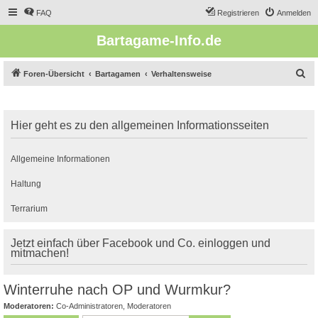
FAQ
Registrieren
Anmelden
Bartagame-Info.de
S
Foren-Übersicht
Bartagamen
Verhaltensweise
u
c
Hier geht es zu den allgemeinen Informationsseiten
h
e
Allgemeine Informationen
Haltung
Terrarium
Jetzt einfach über Facebook und Co. einloggen und
mitmachen!
Winterruhe nach OP und Wurmkur?
Moderatoren:
Co-Administratoren
,
Moderatoren