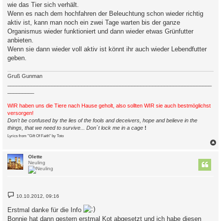
wie das Tier sich verhält.
Wenn es nach dem hochfahren der Beleuchtung schon wieder richtig
aktiv ist, kann man noch ein zwei Tage warten bis der ganze
Organismus wieder funktioniert und dann wieder etwas Grünfutter
anbieten.
Wenn sie dann wieder voll aktiv ist könnt ihr auch wieder Lebendfutter
geben.
Gruß Gunman
_____________________________________________________________________
_________
WIR haben uns die Tiere nach Hause geholt, also sollten WIR sie auch bestmöglichst
versorgen!
Don't be confused by the lies of the fools and deceivers, hope and believe in the
things, that we need to survive... Don´t lock me in a cage
!
Lyrics from "Gift Of Faith" by Toto
c
Olette
Neuling
B
10.10.2012, 09:16
e
i
Erstmal danke für die Info
t
r
Bonnie hat dann gestern erstmal Kot abgesetzt und ich habe diesen