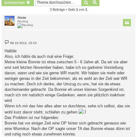
Suche
Erweiterte Suche
Antworten
3 Beiträge • Seite
1
von
1
Olette
Neuling
B
08.10.2012, 15:15
e
i
Hallöle
t
Also, ich hätte da auch mal eine Frage:
r
a
Meine kleine Bonnie ist etwa zwischen 5 - 6 Jahre alt. Da wir sie aber
g
erst seit letzten November haben, habe ich so garkeine Vorstellung
davon, wann und wie sie gerne WR macht. Wir haben sie mehr oder
weniger genau in der Zeit bekommen, als es wohl an der Zeit war WR
zu machen. Doch ich denke, der Umzug zu uns, hat sie da etwas
durcheinander gebracht. Da Bonnie eh unser kleines Sorgenkind ist,
mach ich mir natürlich einige Gedanken, wenn sie plötzlich inaktiver
wird.
Wenn ich mir das hier alles aber so durchlese, sehe ich selbst, das sie
wohl kurz davor steht, schlafen zu gehen
Das Problem ist nur folgendes:
Bonnie hat vor einiger Zeit eine OP hinter sich gebracht genauso wie
eine Wurmkur. Nach der OP sagte unser TA das Bonnie etwas dünn ist
und ruhig noch etwas zunehmen könnte.