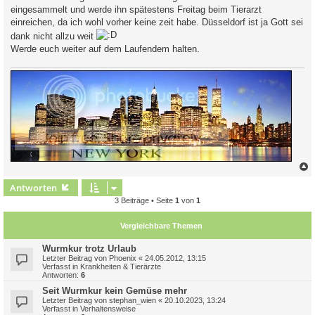
a
eingesammelt und werde ihn spätestens Freitag beim Tierarzt
g
einreichen, da ich wohl vorher keine zeit habe. Düsseldorf ist ja Gott sei
dank nicht allzu weit
Werde euch weiter auf dem Laufendem halten.
c
Antworten
3 Beiträge • Seite
1
von
1
Vergleichbare Themen
Wurmkur trotz Urlaub
Letzter Beitrag von
Phoenix
«
24.05.2012, 13:15
Verfasst in
Krankheiten & Tierärzte
Antworten:
6
Seit Wurmkur kein Gemüse mehr
Letzter Beitrag von
stephan_wien
«
20.10.2023, 13:24
Verfasst in
Verhaltensweise