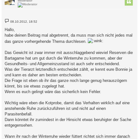
Moderator
B
08.10.2012, 18:52
e
i
Hallo,
t
habe deinen Beitrag mal abgetrennt, da muss man sich nicht jedes mal
r
a
das ganze vorhergehende Thema durchlesen.
g
Das Gewicht ist zwar immer mit ausschlaggebend wieviel Reserven die
Bartagame hat um gut durch die Winterruhe zu kommen, aber der
Gesundheits- und Allgemeinzustand ist auch sehr entscheidend.
Was der Tierarzt letztendlich entscheidet zählt, er kennt eure Bonnie ja
und kann es daher am besten entscheiden.
Die Frage ist eben ob ihr das ganze noch lange genug herauszögern
könnt, bis sie etwas zugelegt hat.
Wenn es euch gelingt wäre das sicherlich kein Fehler.
Wichtig wäre eben die Kotprobe, damit das Verhalten wirklich auf eine
anstehende Ruhe zurückzuführen ist und nicht auf einen
Parasitenbefall.
Dann könntet ihr zumindest in der Hinsicht etwas beruhigter der Sache
entgegensehen.
Wann ihr nach der Winterruhe wieder füttert richtet sich immer danach