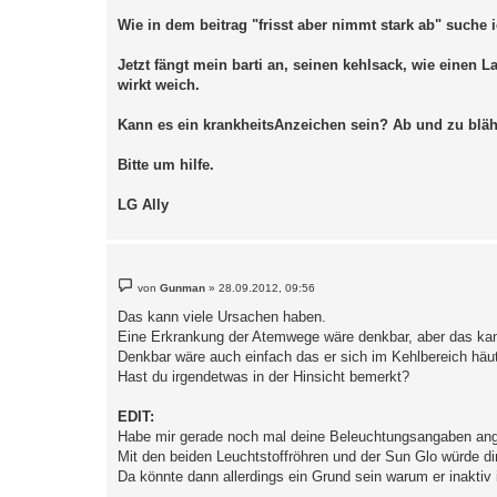
Wie in dem beitrag "frisst aber nimmt stark ab" suche
Jetzt fängt mein barti an, seinen kehlsack, wie einen 
wirkt weich.
Kann es ein krankheitsAnzeichen sein? Ab und zu bläht
Bitte um hilfe.
LG Ally
B
von
Gunman
»
28.09.2012, 09:56
e
i
Das kann viele Ursachen haben.
t
Eine Erkrankung der Atemwege wäre denkbar, aber das kan
r
a
Denkbar wäre auch einfach das er sich im Kehlbereich häut
g
Hast du irgendetwas in der Hinsicht bemerkt?
EDIT:
Habe mir gerade noch mal deine Beleuchtungsangaben an
Mit den beiden Leuchtstoffröhren und der Sun Glo würde di
Da könnte dann allerdings ein Grund sein warum er inaktiv i