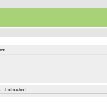
iten
 und mitmachen!