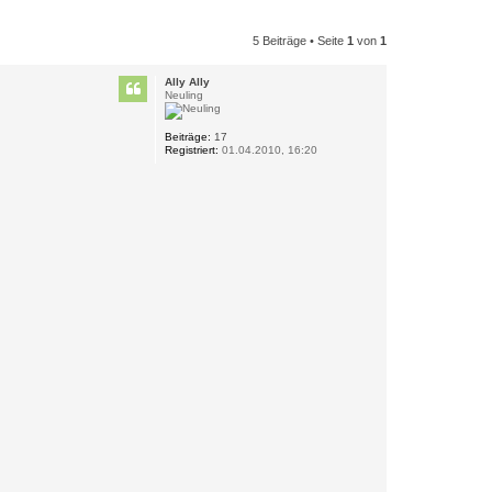
5 Beiträge • Seite
1
von
1
Ally Ally
Neuling
Beiträge:
17
Registriert:
01.04.2010, 16:20