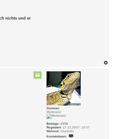
ch nichts und er
N
a
c
h
o
b
e
n
Gunman
Moderator
Beiträge:
4559
Registriert:
27.12.2007, 19:37
Wohnort:
Chemnitz
K
Kontaktdaten:
o