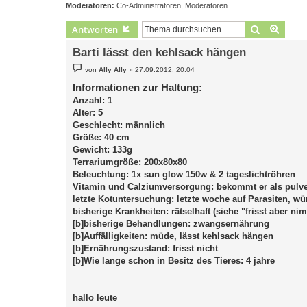
Moderatoren:
Co-Administratoren
,
Moderatoren
Suche
Erweit
Antworten
Barti lässt den kehlsack hängen
B
von
Ally Ally
»
27.09.2012, 20:04
e
i
Informationen zur Haltung:
t
Anzahl: 1
r
a
Alter: 5
g
Geschlecht: männlich
Größe: 40 cm
Gewicht: 133g
Terrariumgröße: 200x80x80
Beleuchtung: 1x sun glow 150w & 2 tageslichtröhren
Vitamin und Calziumversorgung: bekommt er als pulv
letzte Kotuntersuchung: letzte woche auf Parasiten, wü
bisherige Krankheiten: rätselhaft (siehe "frisst aber n
[b]bisherige Behandlungen: zwangsernährung
[b]Auffälligkeiten: müde, lässt kehlsack hängen
[b]Ernährungszustand: frisst nicht
[b]Wie lange schon in Besitz des Tieres: 4 jahre
hallo leute