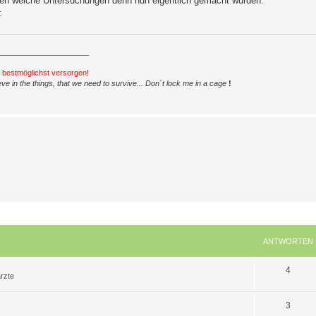
agen welche Untersuchungen denn nun eigentlich gemacht wurden.
_____________________
h bestmöglichst versorgen!
ve in the things, that we need to survive... Don´t lock me in a cage
!
ANTWORTEN
A
4
rzte
n
A
3
t