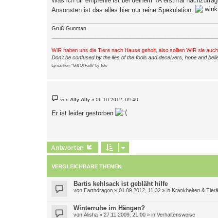
Was ich dir empfehle ist bei deinem TA erstmal nachzufr
g
Ansonsten ist das alles hier nur reine Spekulation.
Gruß Gunman
_________________________________________________________
WIR haben uns die Tiere nach Hause geholt, also sollten WIR sie auc
Don't be confused by the lies of the fools and deceivers, hope and belie
Lyrics from "Gift Of Faith" by Toto
B
von
Ally Ally
»
06.10.2012, 09:40
e
i
Er ist leider gestorben
t
r
a
g
Antworten
VERGLEICHBARE THEMEN
Bartis kehlsack ist gebläht hilfe
von
Earthdragon
»
01.09.2012, 11:32
» in
Krankheiten & Tierä
Winterruhe im Hängen?
von
Alisha
»
27.11.2009, 21:00
» in
Verhaltensweise