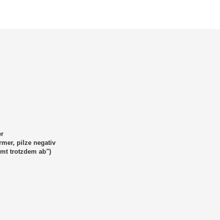
erte Suche
er
rmer, pilze negativ
immt trotzdem ab")