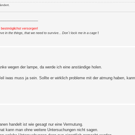
ändert.
_____________________
h bestmöglichst versorgen!
ve in the things, that we need to survive... Don´t lock me in a cage
!
. Danke wegen der lampe, da werde ich eine anständige holen.
eil iwas muss ja sein. Sollte er wirklich probleme mit der atmung haben, kann
nen handelt ist wie gesagt nur eine Vermutung.
hat kann man ohne weitere Untersuchungen nicht sagen.