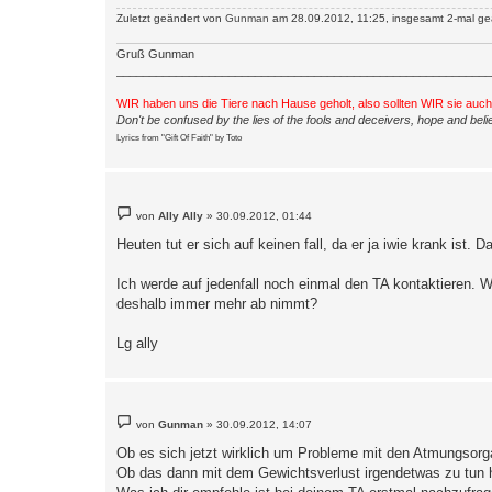
Zuletzt geändert von
Gunman
am 28.09.2012, 11:25, insgesamt 2-mal ge
Gruß Gunman
_________________________________________________________
WIR haben uns die Tiere nach Hause geholt, also sollten WIR sie auc
Don't be confused by the lies of the fools and deceivers, hope and belie
Lyrics from "Gift Of Faith" by Toto
B
von
Ally Ally
»
30.09.2012, 01:44
e
i
Heuten tut er sich auf keinen fall, da er ja iwie krank ist
t
r
a
Ich werde auf jedenfall noch einmal den TA kontaktieren. W
g
deshalb immer mehr ab nimmt?
Lg ally
B
von
Gunman
»
30.09.2012, 14:07
e
i
Ob es sich jetzt wirklich um Probleme mit den Atmungsorga
t
Ob das dann mit dem Gewichtsverlust irgendetwas zu tun 
r
a