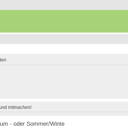
iten
 und mitmachen!
rium - oder Sommer/Winte