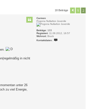
1
2
Vorherige
18 Beiträge
Carmen
Pogona Nullarbor Juvenile
Beiträge:
103
Registriert:
11.08.2012, 16:57
Wohnort:
Bruck
K
Kontaktdaten:
o
n
t
hen.
a
k
t
n(regelmäßig in nicht
d
a
t
e
n
v
o
n
C
, momentan unter 26
a
r
ch zu viel Energie,
m
e
n