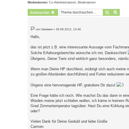
Moderatoren:
Co-Administratoren
,
Moderatoren
Suche
Erweit
Antworten
B
von
Carmen
»
28.08.2012, 13:46
e
i
Hallo,
t
r
a
das ist jetzt z.B. eine interessante Aussage vom Fachmann
g
Solche Erfahrungsberichte wünsche ich mir, Dankeschön!
Übrigens, Deine Tiere sind wirklich ganz besonders, näml
Wenn man Deine HP durchliest, erübrigt sich auch meine n
zu großen Abständen durchführen) und Futter reduzieren w
Ürigens eine hervorragende HP, gratuliere Dir dazu!
Eine Frage hätte ich noch. Wie machst Du das dann in ei
Würden meine jetzt schlafen wollen, ich käme in keinem R
Grad Zimmertemperatur tagsüber. Hast Du eine Kühlung ein
oder?
Vielen Dank für Deine Geduld und liebe Grüße
Carmen