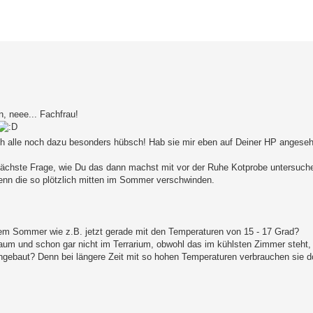
erte Suche
, neee... Fachfrau!
ich alle noch dazu besonders hübsch! Hab sie mir eben auf Deiner HP angese
ächste Frage, wie Du das dann machst mit vor der Ruhe Kotprobe untersuche
enn die so plötzlich mitten im Sommer verschwinden.
nem Sommer wie z.B. jetzt gerade mit den Temperaturen von 15 - 17 Grad?
aum und schon gar nicht im Terrarium, obwohl das im kühlsten Zimmer steht
gebaut? Denn bei längere Zeit mit so hohen Temperaturen verbrauchen sie do