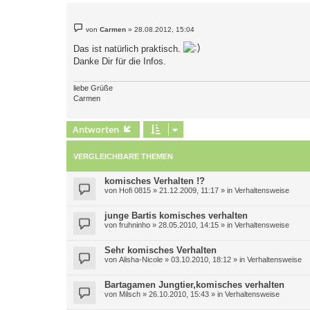
B
von
Carmen
»
28.08.2012, 15:04
e
i
Das ist natürlich praktisch.
t
r
Danke Dir für die Infos.
a
g
liebe Grüße
Carmen
Antworten
VERGLEICHBARE THEMEN
komisches Verhalten !?
von
Hofi 0815
»
21.12.2009, 11:17
» in
Verhaltensweise
junge Bartis komisches verhalten
von
fruhninho
»
28.05.2010, 14:15
» in
Verhaltensweise
Sehr komisches Verhalten
von
Alisha-Nicole
»
03.10.2010, 18:12
» in
Verhaltensweise
Bartagamen Jungtier,komisches verhalten
von
Milsch
»
26.10.2010, 15:43
» in
Verhaltensweise