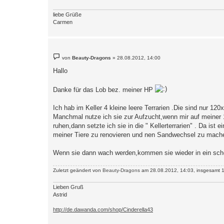
liebe Grüße
Carmen
B
von
Beauty-Dragons
»
28.08.2012, 14:00
e
i
Hallo
t
r
a
Danke für das Lob bez. meiner HP
g
Ich hab im Keller 4 kleine leere Terrarien .Die sind nur 120
Manchmal nutze ich sie zur Aufzucht,wenn mir auf meiner 
ruhen,dann setzte ich sie in die " Kellerterrarien" . Da ist
meiner Tiere zu renovieren und nen Sandwechsel zu mach
Wenn sie dann wach werden,kommen sie wieder in ein sch
Zuletzt geändert von
Beauty-Dragons
am 28.08.2012, 14:03, insgesamt 1
Lieben Gruß
Astrid
http://de.dawanda.com/shop/Cinderella43