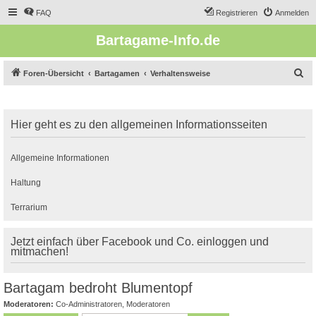
FAQ
Registrieren
Anmelden
Bartagame-Info.de
S
Foren-Übersicht
Bartagamen
Verhaltensweise
u
c
Hier geht es zu den allgemeinen Informationsseiten
h
e
Allgemeine Informationen
Haltung
Terrarium
Jetzt einfach über Facebook und Co. einloggen und
mitmachen!
Bartagam bedroht Blumentopf
Moderatoren:
Co-Administratoren
,
Moderatoren