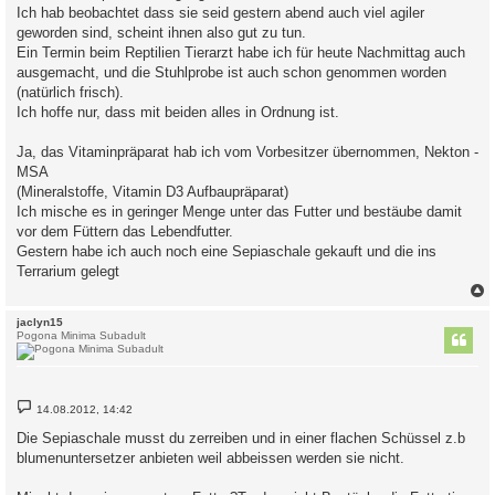
Ich hab beobachtet dass sie seid gestern abend auch viel agiler
geworden sind, scheint ihnen also gut zu tun.
Ein Termin beim Reptilien Tierarzt habe ich für heute Nachmittag auch
ausgemacht, und die Stuhlprobe ist auch schon genommen worden
(natürlich frisch).
Ich hoffe nur, dass mit beiden alles in Ordnung ist.
Ja, das Vitaminpräparat hab ich vom Vorbesitzer übernommen, Nekton -
MSA
(Mineralstoffe, Vitamin D3 Aufbaupräparat)
Ich mische es in geringer Menge unter das Futter und bestäube damit
vor dem Füttern das Lebendfutter.
Gestern habe ich auch noch eine Sepiaschale gekauft und die ins
Terrarium gelegt
c
jaclyn15
Pogona Minima Subadult
B
14.08.2012, 14:42
e
i
Die Sepiaschale musst du zerreiben und in einer flachen Schüssel z.b
t
blumenuntersetzer anbieten weil abbeissen werden sie nicht.
r
a
g