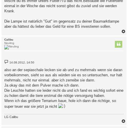
Mischt du es immer unters Futter?Tu das nicht.Bestäube die Futtertiere
einmal in der Woche das reicht sonst gibst du zuviel und sie werden
Krank.
Die Lampe ist natürlich "Gut" im gegensatz zu deiner Baumarktlampe
aber da hättest du lieber das Geld für eine BS investieren sollen.
c
Calibu
Neuling
B
14.08.2012, 14:50
e
i
also an der sepiaschale lecken sie ab und zu mehrmals wenn sie daran
t
vorbeikommen, sieht so aus als würden sie es so untersuchen, nur halt
r
a
mehrmals, nicht nur einmal. aber ich zerreibe sie dann.
g
Ja okay das mit dem Pulver mache ich dann.
Die Leuchte hatten sie leider nicht da und ich fand es wichtig sofort eine
zu holen damit die tiere erstmal die nötige versorgung haben.
Wenn ich das größere Terrarium baue, hole ich dann die richtige, so
super teuer war sie jetzt ja nicht
LG Calibu