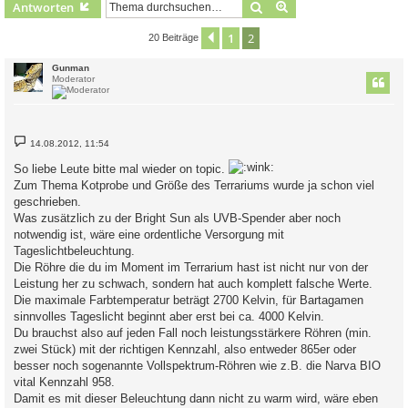
Suche
Erweiterte Suche
Antworten
1
2
Vorherige
20 Beiträge
Gunman
Moderator
B
14.08.2012, 11:54
e
i
So liebe Leute bitte mal wieder on topic.
t
r
Zum Thema Kotprobe und Größe des Terrariums wurde ja schon viel
a
geschrieben.
g
Was zusätzlich zu der Bright Sun als UVB-Spender aber noch
notwendig ist, wäre eine ordentliche Versorgung mit
Tageslichtbeleuchtung.
Die Röhre die du im Moment im Terrarium hast ist nicht nur von der
Leistung her zu schwach, sondern hat auch komplett falsche Werte.
Die maximale Farbtemperatur beträgt 2700 Kelvin, für Bartagamen
sinnvolles Tageslicht beginnt aber erst bei ca. 4000 Kelvin.
Du brauchst also auf jeden Fall noch leistungsstärkere Röhren (min.
zwei Stück) mit der richtigen Kennzahl, also entweder 865er oder
besser noch sogenannte Vollspektrum-Röhren wie z.B. die Narva BIO
vital Kennzahl 958.
Damit es mit dieser Beleuchtung dann nicht zu warm wird, wäre eben