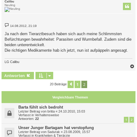
c
Calibu
Neuling
B
14.08.2012, 21:19
e
i
Ja nach dem Tierarztbesuch haben sich auch meine Schlimmsten
t
Befürchtungen bewahrheitet: Parasiten und Wurmbefall. Zudem sind die
r
a
beiden unterentwickelt.
g
Die richtigen Medikamente hab ich jetzt, nun ist aufpäppeln angesagt.
LG Calibu
c
Antworten
1
2
Vorherige
20 Beiträge
Vergleichbare Themen
Barta fühlt sich bedroht
Letzter Beitrag von
britta
«
24.10.2010, 15:03
Verfasst in
Verhaltensweise
Antworten:
22
1
2
Unser Junger Bartagam hat verstopfung
Letzter Beitrag von
Sadurak
«
23.08.2009, 15:57
Verfasst in
Krankheiten & Tierärzte