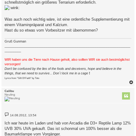
schnellstmöglich ein größeres Terrarium erforderlich.
Was auch noch wichtig wäre, ist eine ordentliche Supplementierung mit
einem Vitaminpräparat und Kalzium.
Hast du so etwas vom Vorbesitzer mit übernommen?
Gruß Gunman
_____________________________________________________________________
_________
WIR haben uns die Tiere nach Hause geholt, also sollten WIR sie auch bestmöglichst
versorgen!
Don't be confused by the lies of the fools and deceivers, hope and believe in the
things, that we need to survive... Don´t lock me in a cage
!
Lyrics from "Gift Of Faith" by Toto
c
Calibu
Neuling
B
14.08.2012, 13:54
e
i
Ich war heute im Laden und hab von Arcadia die D3+ Reptile Lamp 12%
t
UVB 30% UVA gekauft. Das ist schonmal um 100% besser als die
r
a
Baumarktlampe vom Vorgänger.
g