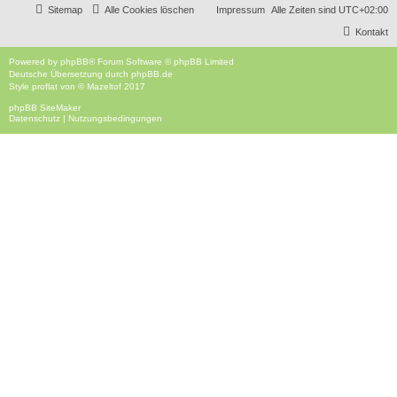
t
Sitemap
Alle Cookies löschen
Impressum
Alle Zeiten sind
UTC+02:00
e
e
r
r
f
a
Kontakt
g
n
t
f
Powered by
phpBB
® Forum Software © phpBB Limited
e
e
Deutsche Übersetzung durch
phpBB.de
n
Style
proflat
von ©
Mazeltof
2017
phpBB SiteMaker
Datenschutz
|
Nutzungsbedingungen