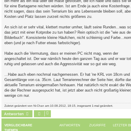
bin mehr als ein Mal über die maße gestoßen, die ich habe und dass sie w
für eine Bartagame reichen würden. Ist am Ende ja auch eine Kostenfrage.
nicht sagen, dass das sein Terrarium bis ans Lebensende bleiben soll, abe
Kosten und Platz lassen zurzeit nichts größeres zu.
An sich ist er sehr vital, klettert munter umher, läuft seine Runden...was so
das jetzt mit einer Kotprobe zu tun haben? Rein optisch ist die "wie aus d
Bilderbuch". Konsistente kleine Häufchen, nicht schleimig und Farbe...nor
eben (und je nach Futter etwas farbstichiger).
Habe auch die Vermutung, dass er meinen PC nicht mag, wenn der
angeschaltet ist. Der war nämlich heute den ganzen Tag aus und er war tot
ruhig und gelassen und auch die Aggressivität war so gut wie weg.
...Habe auch eben nochmal nachgemessen. Er hat 'ne KRL von 18cm und 
Gesamtlänge von ca. 35cm. Laut Terrarienrechner der Seite hier, dürfte da
aktuelle Terrarium einigermaßen hinhauen. Hat natürlich nicht exakt die We
die der Rechner ausgespuckt hat, ist jetzt aber auch nicht großartig kleiner
wenige cm nur.
Zuletzt geändert von
Ni-Chan
am 10.08.2012, 18:15, insgesamt 1-mal geändert.
Antworten
VERGLEICHBARE
ANTWORTEN
ZUGRIFFE
LETZTER B
THEMEN