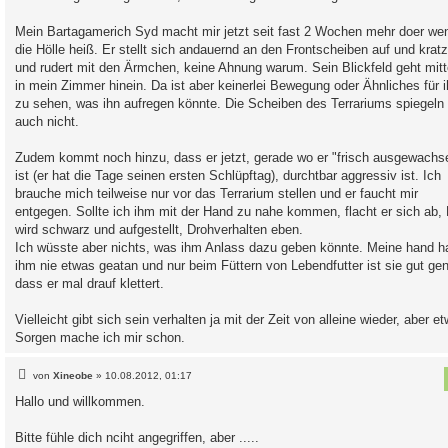
Mein Bartagamerich Syd macht mir jetzt seit fast 2 Wochen mehr doer wen
die Hölle heiß. Er stellt sich andauernd an den Frontscheiben auf und kratz
und rudert mit den Ärmchen, keine Ahnung warum. Sein Blickfeld geht mit
in mein Zimmer hinein. Da ist aber keinerlei Bewegung oder Ähnliches für 
zu sehen, was ihn aufregen könnte. Die Scheiben des Terrariums spiegeln
auch nicht.
Zudem kommt noch hinzu, dass er jetzt, gerade wo er "frisch ausgewachs
ist (er hat die Tage seinen ersten Schlüpftag), durchtbar aggressiv ist. Ich
brauche mich teilweise nur vor das Terrarium stellen und er faucht mir
entgegen. Sollte ich ihm mit der Hand zu nahe kommen, flacht er sich ab, 
wird schwarz und aufgestellt, Drohverhalten eben.
Ich wüsste aber nichts, was ihm Anlass dazu geben könnte. Meine hand h
ihm nie etwas geatan und nur beim Füttern von Lebendfutter ist sie gut ge
dass er mal drauf klettert.
Vielleicht gibt sich sein verhalten ja mit der Zeit von alleine wieder, aber e
Sorgen mache ich mir schon.
B
von
Xineobe
»
10.08.2012, 01:17
e
i
Hallo und willkommen.
t
r
a
Bitte fühle dich nciht angegriffen, aber .....
g