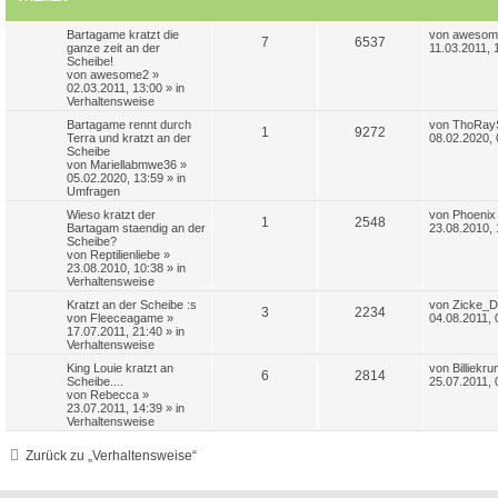
L
Bartagame kratzt die
von
awesom
A
Z
7
6537
e
ganze zeit an der
11.03.2011, 
t
Scheibe!
n
u
z
von
awesome2
»
t
02.03.2011, 13:00
» in
t
g
e
Verhaltensweise
r
L
Bartagame rennt durch
von
ThoRay
w
r
B
A
Z
1
9272
e
Terra und kratzt an der
08.02.2020, 
e
t
Scheibe
i
o
i
n
u
z
von
Mariellabmwe36
»
t
t
05.02.2020, 13:59
» in
r
r
f
t
g
e
Umfragen
a
r
g
t
f
L
Wieso kratzt der
von
Phoenix
w
r
B
A
Z
1
2548
e
Bartagam staendig an der
23.08.2010, 
e
t
Scheibe?
e
e
i
o
i
n
u
z
von
Reptilienliebe
»
t
t
23.08.2010, 10:38
» in
r
n
r
f
t
g
e
Verhaltensweise
a
r
g
t
f
L
Kratzt an der Scheibe :s
von
Zicke_D
w
r
B
A
Z
3
2234
e
von
Fleeceagame
»
04.08.2011, 
e
t
17.07.2011, 21:40
» in
e
e
i
o
i
n
u
z
Verhaltensweise
t
t
r
n
r
f
L
King Louie kratzt an
t
g
von
Billiekr
e
A
Z
a
6
2814
e
Scheibe....
25.07.2011, 
r
g
t
f
t
von
Rebecca
»
w
r
B
n
u
z
23.07.2011, 14:39
» in
e
t
Verhaltensweise
e
e
i
o
i
t
g
e
t
r
r
n
Zurück zu „Verhaltensweise“
r
f
w
r
B
a
e
g
t
f
i
o
i