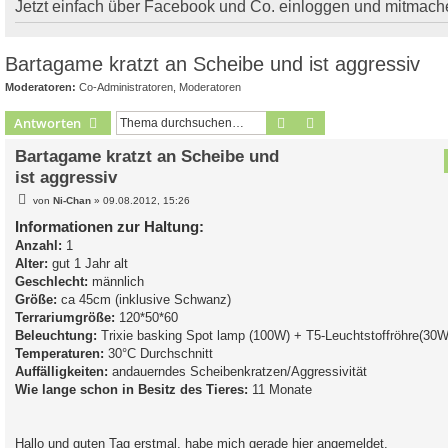
Jetzt einfach über Facebook und Co. einloggen und mitmach
Bartagame kratzt an Scheibe und ist aggressiv
Moderatoren:
Co-Administratoren
,
Moderatoren
Suche
Erweiterte Suche
Antworten
Bartagame kratzt an Scheibe und
ist aggressiv
B
von
Ni-Chan
»
09.08.2012, 15:26
e
i
Informationen zur Haltung:
t
Anzahl:
1
r
a
Alter:
gut 1 Jahr alt
g
Geschlecht:
männlich
Größe:
ca 45cm (inklusive Schwanz)
Terrariumgröße:
120*50*60
Beleuchtung:
Trixie basking Spot lamp (100W) + T5-Leuchtstoffröhre(30W
Temperaturen:
30°C Durchschnitt
Auffälligkeiten:
andauerndes Scheibenkratzen/Aggressivität
Wie lange schon in Besitz des Tieres:
11 Monate
Hallo und guten Tag erstmal, habe mich gerade hier angemeldet.