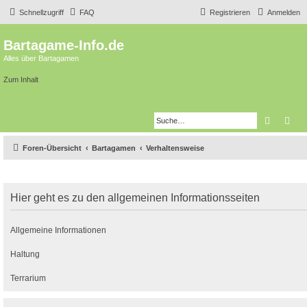
Schnellzugriff
FAQ
Registrieren
Anmelden
Bartagame-Info.de
Alles über Bartagamen
Zum Inhalt
Suche
Erw
Foren-Übersicht
Bartagamen
Verhaltensweise
Hier geht es zu den allgemeinen Informationsseiten
Allgemeine Informationen
Haltung
Terrarium