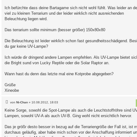
Ich befürchte dass deine Bartagame sich nicht wohl fühlt. Was leider an 
viel zu kleinen Terrarium und der leider wirklich nicht ausreichenden
Beleuchtung liegen wird.
Das terrarium sollte minimum (besser größer) 150x80x80
Die Beleuchtung ist leider wirklich schon fast gesundheitsschädigend. Besi
du gar keine UV-Lampe?
Ich würde dir dringend andere Lampen empfehlen. Als UV-Lampe bietet sic
die Bright sund von Lucky Reptile oder die Solar Raptor an.
Wann hast du denn das letzte mal eine Kotprobe abgegeben?
Grüße
Xineobe
B
von
Ni-Chan
»
10.08.2012, 18:03
e
i
Keine Sorge, sowohl die Spot-Lampe als auch die Leuchtstoffröhre sind UV
t
Lampen, sowohl UV-A als auch UV-B. Ging wohl nicht ersichtlich hervor.
r
a
g
Das je größr desto besser in bezug auf die Terrariengröße der Fall ist, ist m
durchaus geläufig, aber habe mich schon vor der Anschaffung informiert u