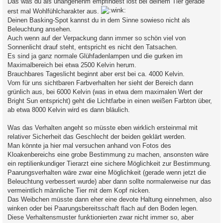
Das was du als unangenehm empfindest löst bei deinem Tier gerade
erst mal Wohlfühlcharakter aus.
Deinen Basking-Spot kannst du in dem Sinne sowieso nicht als
Beleuchtung ansehen.
Auch wenn auf der Verpackung dann immer so schön viel von
Sonnenlicht drauf steht, entspricht es nicht den Tatsachen.
Es sind ja ganz normale Glühfadenlampen und die gurken im
Maximalbereich bei etwa 2500 Kelvin herum.
Brauchbares Tageslicht beginnt aber erst bei ca. 4000 Kelvin.
Vom für uns sichtbaren Farbverhalten her sieht der Bereich dann
grünlich aus, bei 6000 Kelvin (was in etwa dem maximalen Wert der
Bright Sun entspricht) geht die Lichtfarbe in einen weißen Farbton über,
ab etwa 8000 Kelvin wird es dann bläulich.
Was das Verhalten angeht so müsste eben wirklich ersteinmal mit
relativer Sicherheit das Geschlecht der beiden geklärt werden.
Man könnte ja hier mal versuchen anhand von Fotos des
Kloakenbereichs eine grobe Bestimmung zu machen, ansonsten wäre
ein reptilienkundiger Tierarzt eine sichere Möglichkeit zur Bestimmung.
Paarungsverhalten wäre zwar eine Möglichkeit (gerade wenn jetzt die
Beleuchtung verbessert wurde) aber dann sollte normalerweise nur das
vermeintlich männliche Tier mit dem Kopf nicken.
Das Weibchen müsste dann eher eine devote Haltung einnehmen, also
winken oder bei Paarungsbereitsschaft flach auf den Boden legen.
Diese Verhaltensmuster funktionierten zwar nicht immer so, aber