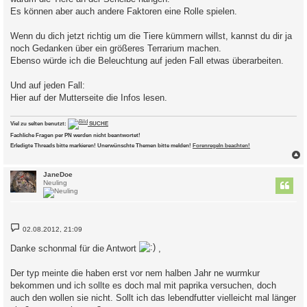
Es können aber auch andere Faktoren eine Rolle spielen.
Wenn du dich jetzt richtig um die Tiere kümmern willst, kannst du dir ja
noch Gedanken über ein größeres Terrarium machen.
Ebenso würde ich die Beleuchtung auf jeden Fall etwas überarbeiten.
Und auf jeden Fall:
Hier auf der Mutterseite die Infos lesen.
Viel zu selten benutzt:
SUCHE
Fachliche Fragen per PN werden nicht beantwortet!
Erledigte Threads bitte markieren! Unerwünschte Themen bitte melden!
Forenregeln beachten!
c
JaneDoe
Neuling
B
02.08.2012, 21:09
e
i
Danke schonmal für die Antwort
,
t
r
a
Der typ meinte die haben erst vor nem halben Jahr ne wurmkur
g
bekommen und ich sollte es doch mal mit paprika versuchen, doch
auch den wollen sie nicht. Sollt ich das lebendfutter vielleicht mal länger