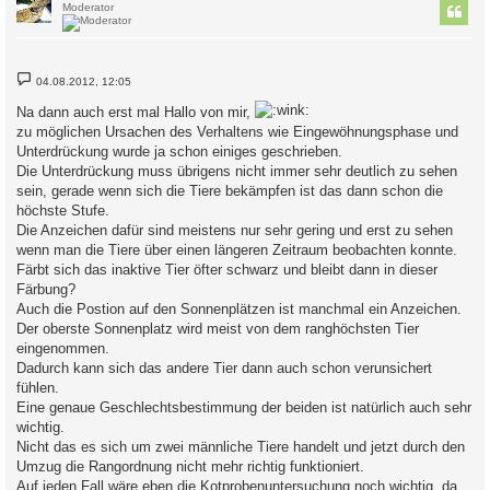
Moderator
B
04.08.2012, 12:05
e
i
Na dann auch erst mal Hallo von mir,
t
r
zu möglichen Ursachen des Verhaltens wie Eingewöhnungsphase und
a
Unterdrückung wurde ja schon einiges geschrieben.
g
Die Unterdrückung muss übrigens nicht immer sehr deutlich zu sehen
sein, gerade wenn sich die Tiere bekämpfen ist das dann schon die
höchste Stufe.
Die Anzeichen dafür sind meistens nur sehr gering und erst zu sehen
wenn man die Tiere über einen längeren Zeitraum beobachten konnte.
Färbt sich das inaktive Tier öfter schwarz und bleibt dann in dieser
Färbung?
Auch die Postion auf den Sonnenplätzen ist manchmal ein Anzeichen.
Der oberste Sonnenplatz wird meist von dem ranghöchsten Tier
eingenommen.
Dadurch kann sich das andere Tier dann auch schon verunsichert
fühlen.
Eine genaue Geschlechtsbestimmung der beiden ist natürlich auch sehr
wichtig.
Nicht das es sich um zwei männliche Tiere handelt und jetzt durch den
Umzug die Rangordnung nicht mehr richtig funktioniert.
Auf jeden Fall wäre eben die Kotprobenuntersuchung noch wichtig, da