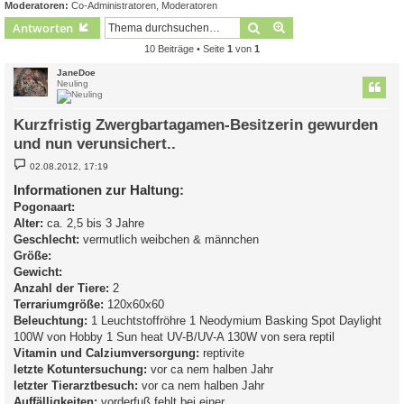
Moderatoren:
Co-Administratoren
,
Moderatoren
Suche
Erweiterte Suche
Antworten
10 Beiträge • Seite
1
von
1
JaneDoe
Neuling
Kurzfristig Zwergbartagamen-Besitzerin gewurden
und nun verunsichert..
B
02.08.2012, 17:19
e
i
Informationen zur Haltung:
t
Pogonaart:
r
a
Alter:
ca. 2,5 bis 3 Jahre
g
Geschlecht:
vermutlich weibchen & männchen
Größe:
Gewicht:
Anzahl der Tiere:
2
Terrariumgröße:
120x60x60
Beleuchtung:
1 Leuchtstoffröhre 1 Neodymium Basking Spot Daylight
100W von Hobby 1 Sun heat UV-B/UV-A 130W von sera reptil
Vitamin und Calziumversorgung:
reptivite
letzte Kotuntersuchung:
vor ca nem halben Jahr
letzter Tierarztbesuch:
vor ca nem halben Jahr
Auffälligkeiten:
vorderfuß fehlt bei einer