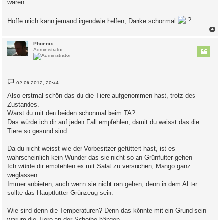
waren..
Hoffe mich kann jemand irgendwie helfen, Danke schonmal
c
Phoenix
Administrator
B
02.08.2012, 20:44
e
i
Also erstmal schön das du die Tiere aufgenommen hast, trotz des
t
Zustandes.
r
a
Warst du mit den beiden schonmal beim TA?
g
Das würde ich dir auf jeden Fall empfehlen, damit du weisst das die
Tiere so gesund sind.
Da du nicht weisst wie der Vorbesitzer gefüttert hast, ist es
wahrscheinlich kein Wunder das sie nicht so an Grünfutter gehen.
Ich würde dir empfehlen es mit Salat zu versuchen, Mango ganz
weglassen.
Immer anbieten, auch wenn sie nicht ran gehen, denn in dem ALter
sollte das Hauptfutter Grünzeug sein.
Wie sind denn die Temperaturen? Denn das könnte mit ein Grund sein
warum die Tiere an der Scheibe hängen.