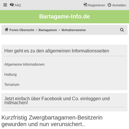
FAQ
Registrieren
Anmelden
Bartagame-Info.de
S
Foren-Übersicht
Bartagamen
Verhaltensweise
u
c
Hier geht es zu den allgemeinen Informationsseiten
h
e
Allgemeine Informationen
Haltung
Terrarium
Jetzt einfach über Facebook und Co. einloggen und
mitmachen!
Kurzfristig Zwergbartagamen-Besitzerin
gewurden und nun verunsichert..