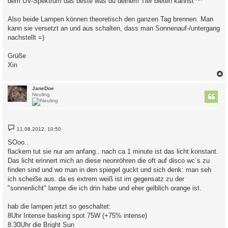
dem UV-Spektrum das beste was du deinem Tier bieten kannst ^^
Also beide Lampen können theoretisch den ganzen Tag brennen. Man
kann sie versetzt an und aus schalten, dass man Sonnenauf-/untergang
nachstellt =)
Grüße
Xin
c
JaneDoe
Neuling
B
11.08.2012, 10:50
e
i
SOoo..
t
flackern tut sie nur am anfang.. nach ca 1 minute ist das licht konstant.
r
a
Das licht erinnert mich an diese neonröhren die oft auf disco wc´s zu
g
finden sind und wo man in den spiegel guckt und sich denk: man seh
ich scheiße aus. da es extrem weiß ist im gegensatz zu der
"sonnenlicht" lampe die ich drin habe und eher gelblich orange ist.
hab die lampen jetzt so geschaltet:
8Uhr Intense basking spot 75W (+75% intense)
8.30Uhr die Bright Sun