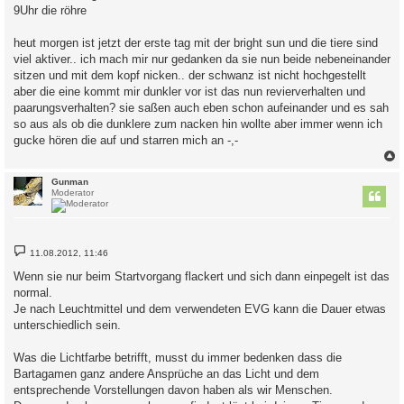
9Uhr die röhre
heut morgen ist jetzt der erste tag mit der bright sun und die tiere sind
viel aktiver.. ich mach mir nur gedanken da sie nun beide nebeneinander
sitzen und mit dem kopf nicken.. der schwanz ist nicht hochgestellt
aber die eine kommt mir dunkler vor ist das nun revierverhalten und
paarungsverhalten? sie saßen auch eben schon aufeinander und es sah
so aus als ob die dunklere zum nacken hin wollte aber immer wenn ich
gucke hören die auf und starren mich an -,-
c
Gunman
Moderator
B
11.08.2012, 11:46
e
i
Wenn sie nur beim Startvorgang flackert und sich dann einpegelt ist das
t
normal.
r
a
Je nach Leuchtmittel und dem verwendeten EVG kann die Dauer etwas
g
unterschiedlich sein.
Was die Lichtfarbe betrifft, musst du immer bedenken dass die
Bartagamen ganz andere Ansprüche an das Licht und dem
entsprechende Vorstellungen davon haben als wir Menschen.