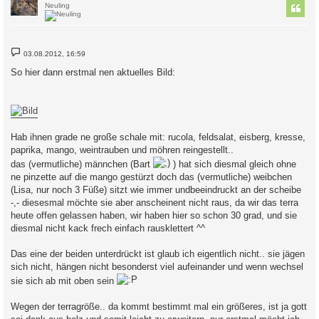
Neuling
B
03.08.2012, 16:59
e
i
So hier dann erstmal nen aktuelles Bild:
t
r
a
g
Hab ihnen grade ne große schale mit: rucola, feldsalat, eisberg, kresse,
paprika, mango, weintrauben und möhren reingestellt..
das (vermutliche) männchen (Bart
) hat sich diesmal gleich ohne
ne pinzette auf die mango gestürzt doch das (vermutliche) weibchen
(Lisa, nur noch 3 Füße) sitzt wie immer undbeeindruckt an der scheibe
-,- diesesmal möchte sie aber anscheinent nicht raus, da wir das terra
heute offen gelassen haben, wir haben hier so schon 30 grad, und sie
diesmal nicht kack frech einfach rausklettert ^^
Das eine der beiden unterdrückt ist glaub ich eigentlich nicht.. sie jägen
sich nicht, hängen nicht besonderst viel aufeinander und wenn wechsel
sie sich ab mit oben sein
Wegen der terragröße.. da kommt bestimmt mal ein größeres, ist ja gott