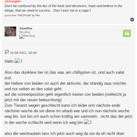
versorgen!
Don't be confused by the lies of the fools and deceivers, hope and believe in the
things, that we need to survive... Don´t lock me in a cage
!
Lyrics from "Gift Of Faith" by Toto
c
JaneDoe
Neuling
B
10.08.2012, 20:34
e
i
Hallo
t
r
a
Also das dunklere tier ist das was am chilligsten ist, und auch salat
g
isst.
der hellere von beiden ist auch der aktivste, der ständig raus möchte
und nur selten an den salat geht.
auf die sonnenposition geht eigentlich keiner von beiden (vielleicht ja
jetzt mit der neuen beleuchtung)
Zum Tierarzt wegen geschlecht kann ich leider erst nächste ende
nächster woche da sie diese im urlaub war und ich nun nächste woche
weg bin. kot bin ich auch schon kräftig am sammeln.. nicht das der jetzt
in der woche schlecht wird wenn ich weg bin
also die weintrauben lass ich jetzt auch weg da sie da eh nicht dran