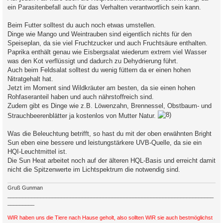
ein Parasitenbefall auch für das Verhalten verantwortlich sein kann.
Beim Futter solltest du auch noch etwas umstellen.
Dinge wie Mango und Weintrauben sind eigentlich nichts für den
Speiseplan, da sie viel Fruchtzucker und auch Fruchtsäure enthalten.
Paprika enthält genau wie Eisbergsalat wiederum extrem viel Wasser
was den Kot verflüssigt und dadurch zu Dehydrierung führt.
Auch beim Feldsalat solltest du wenig füttern da er einen hohen
Nitratgehalt hat.
Jetzt im Moment sind Wildkräuter am besten, da sie einen hohen
Rohfaseranteil haben und auch nährstoffreich sind.
Zudem gibt es Dinge wie z.B. Löwenzahn, Brennessel, Obstbaum- und
Strauchbeerenblätter ja kostenlos von Mutter Natur.
Was die Beleuchtung betrifft, so hast du mit der oben erwähnten Bright
Sun eben eine bessere und leistungstärkere UVB-Quelle, da sie ein
HQI-Leuchtmittel ist.
Die Sun Heat arbeitet noch auf der älteren HQL-Basis und erreicht damit
nicht die Spitzenwerte im Lichtspektrum die notwendig sind.
Gruß Gunman
_____________________________________________________________________
_________
WIR haben uns die Tiere nach Hause geholt, also sollten WIR sie auch bestmöglichst