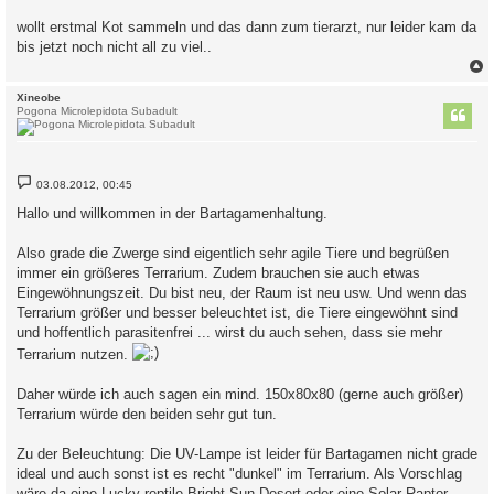
wollt erstmal Kot sammeln und das dann zum tierarzt, nur leider kam da
bis jetzt noch nicht all zu viel..
c
Xineobe
Pogona Microlepidota Subadult
B
03.08.2012, 00:45
e
i
Hallo und willkommen in der Bartagamenhaltung.
t
r
a
Also grade die Zwerge sind eigentlich sehr agile Tiere und begrüßen
g
immer ein größeres Terrarium. Zudem brauchen sie auch etwas
Eingewöhnungszeit. Du bist neu, der Raum ist neu usw. Und wenn das
Terrarium größer und besser beleuchtet ist, die Tiere eingewöhnt sind
und hoffentlich parasitenfrei ... wirst du auch sehen, dass sie mehr
Terrarium nutzen.
Daher würde ich auch sagen ein mind. 150x80x80 (gerne auch größer)
Terrarium würde den beiden sehr gut tun.
Zu der Beleuchtung: Die UV-Lampe ist leider für Bartagamen nicht grade
ideal und auch sonst ist es recht "dunkel" im Terrarium. Als Vorschlag
wäre da eine Lucky reptile Bright Sun Desert oder eine Solar Raptor.