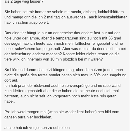
als 2 tage weg lassen?
Sie haben bei mir immer ne schale mit rucola, eisberg, kohlrabiblättern
und mango drin die ich 2 mal täglich auswechsel, auch löwenzahnblätter
hab ich schon ausprobiert.
Das eine tier hängt ja nur an der scheibe das andere fast nur auf der
höle unter der lampe, aber die temparaturen sind zu hoch mit 35 grad
deswegen hab ich heute auch noch mehr luftlöcher reingebohrt und ne
neue, schwächere lampe gekauft. Aber was meinst du denn sollt ich bei
der beleuchtung anderst machen? Konnte leider nichts testen da die
tiere wirklich innerhalb von 10 min plötzlich bei mir waren?
So blöd und dumm das jetzt klingen mag, aber die nutzen ja so schon
nicht die größe des terras sonder halten sich max in 30% der umgebung
dort auf.
Ich hab ja an der rückwand auch felsenvorsprünge und ne raue wand
zum klettern gebastelt aber diese haben die bis heute nochnichtmal
betreten, auch nicht seit ich vorgestern noch mehr Äste rein getan
habe..
Ps: ich werd morgen mal (wenn sie wieder licht haben) nen bild vom
ganzen terra hier hochladen..
achso hab ich vergessen zu schreiben: