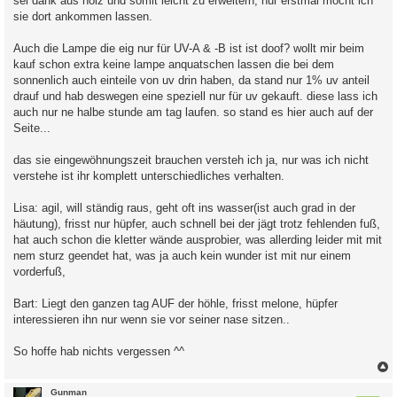
sei dank aus holz und somit leicht zu erweitern, nur erstmal möcht ich
sie dort ankommen lassen.
Auch die Lampe die eig nur für UV-A & -B ist ist doof? wollt mir beim
kauf schon extra keine lampe anquatschen lassen die bei dem
sonnenlich auch einteile von uv drin haben, da stand nur 1% uv anteil
drauf und hab deswegen eine speziell nur für uv gekauft. diese lass ich
auch nur ne halbe stunde am tag laufen. so stand es hier auch auf der
Seite...
das sie eingewöhnungszeit brauchen versteh ich ja, nur was ich nicht
verstehe ist ihr komplett unterschiedliches verhalten.
Lisa: agil, will ständig raus, geht oft ins wasser(ist auch grad in der
häutung), frisst nur hüpfer, auch schnell bei der jägt trotz fehlenden fuß,
hat auch schon die kletter wände ausprobier, was allerding leider mit mit
nem sturz geendet hat, was ja auch kein wunder ist mit nur einem
vorderfuß,
Bart: Liegt den ganzen tag AUF der höhle, frisst melone, hüpfer
interessieren ihn nur wenn sie vor seiner nase sitzen..
So hoffe hab nichts vergessen ^^
c
Gunman