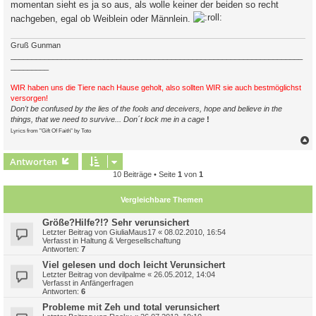
momentan sieht es ja so aus, als wolle keiner der beiden so recht
nachgeben, egal ob Weiblein oder Männlein.
Gruß Gunman
_____________________________________________________________________
_________
WIR haben uns die Tiere nach Hause geholt, also sollten WIR sie auch bestmöglichst
versorgen!
Don't be confused by the lies of the fools and deceivers, hope and believe in the
things, that we need to survive... Don´t lock me in a cage
!
Lyrics from "Gift Of Faith" by Toto
c
Antworten
10 Beiträge • Seite
1
von
1
Vergleichbare Themen
Größe?Hilfe?!? Sehr verunsichert
Letzter Beitrag von
GiuliaMaus17
«
08.02.2010, 16:54
Verfasst in
Haltung & Vergesellschaftung
Antworten:
7
Viel gelesen und doch leicht Verunsichert
Letzter Beitrag von
devilpalme
«
26.05.2012, 14:04
Verfasst in
Anfängerfragen
Antworten:
6
Probleme mit Zeh und total verunsichert