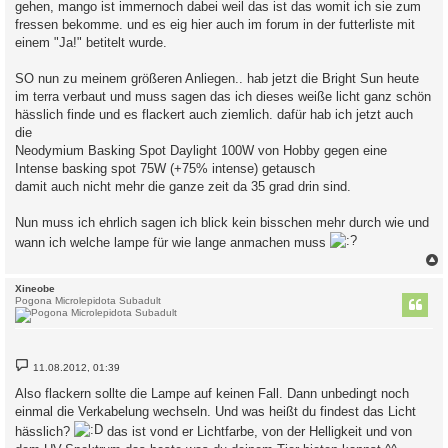
gehen, mango ist immernoch dabei weil das ist das womit ich sie zum
fressen bekomme. und es eig hier auch im forum in der futterliste mit
einem "Ja!" betitelt wurde.
SO nun zu meinem größeren Anliegen.. hab jetzt die Bright Sun heute
im terra verbaut und muss sagen das ich dieses weiße licht ganz schön
hässlich finde und es flackert auch ziemlich. dafür hab ich jetzt auch
die
Neodymium Basking Spot Daylight 100W von Hobby gegen eine
Intense basking spot 75W (+75% intense) getausch
damit auch nicht mehr die ganze zeit da 35 grad drin sind.
Nun muss ich ehrlich sagen ich blick kein bisschen mehr durch wie und
wann ich welche lampe für wie lange anmachen muss
c
Xineobe
Pogona Microlepidota Subadult
B
11.08.2012, 01:39
e
i
Also flackern sollte die Lampe auf keinen Fall. Dann unbedingt noch
t
einmal die Verkabelung wechseln. Und was heißt du findest das Licht
r
a
hässlich?
das ist vond er Lichtfarbe, von der Helligkeit und von
g