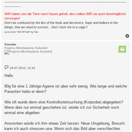
_____________________________________________________________________
_________
WIR haben uns die Tiere nach Hause geholt, also sollten WIR sie auch bestmöglichst
versorgen!
Don't be confused by the lies of the fools and deceivers, hope and believe in the
things, that we need to survive... Don´t lock me in a cage
!
Lyrics from "Gift Of Faith" by Toto
c
Xineobe
Pogona Microlepidota Subadult
B
19.07.2012, 12:41
e
i
Hallo
t
r
a
80g für eine 1 Jährige Agame ist aber sehr wenig. Wie lange und welche
g
Parasiten hatte er denn?
Wie oft wurde denn eine Kontrolluntersuchung (Kotprobe) abgegeben?
Wenn dies nur einmal geschehen ist, würde ich zur Sicherheit noch
einmal eine abgeben.
Ansosnten würde ich ihm etwas Zeit lassen. Neue Umgebung, Besuch
kann ich auch stressen usw. Wenn sich das Bild aber verschlechter,