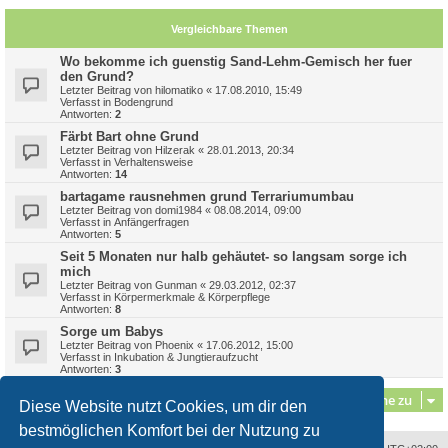
Vergleichbare Themen
Wo bekomme ich guenstig Sand-Lehm-Gemisch her fuer
den Grund?
Letzter Beitrag von
hilomatiko
«
17.08.2010, 15:49
Verfasst in
Bodengrund
Antworten:
2
Färbt Bart ohne Grund
Letzter Beitrag von
Hilzerak
«
28.01.2013, 20:34
Verfasst in
Verhaltensweise
Antworten:
14
bartagame rausnehmen grund Terrariumumbau
Letzter Beitrag von
domi1984
«
08.08.2014, 09:00
Verfasst in
Anfängerfragen
Antworten:
5
Seit 5 Monaten nur halb gehäutet- so langsam sorge ich
mich
Letzter Beitrag von
Gunman
«
29.03.2012, 02:37
Verfasst in
Körpermerkmale & Körperpflege
Antworten:
8
Sorge um Babys
Letzter Beitrag von
Phoenix
«
17.06.2012, 15:00
Verfasst in
Inkubation & Jungtieraufzucht
Antworten:
3
Gehe zu
Diese Website nutzt Cookies, um dir den
bestmöglichen Komfort bei der Nutzung zu