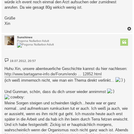
würde ich event noch einmal den Arzt aufsuchen oder zumidnest
anrufen. Da wie gesagt 80g wirkich wenig ist.
Grüße
Xin
c
Sunshinee
Pogona Nullarbor Adult
B
19.07.2012, 20:57
e
i
Huhu Xin, unsere abenteuerliche Geschichte kannst du hier nachlesen:
t
http://www.bartagame-info.de/Forum/endo ... 12852.html
r
a
(ich weiß immernoch nicht, wie man ein Thema direkt verlinkt...
)
g
Und Gunman, schön, dass du dich unser wieder annimmst
Meine Sorgen steigen und schwinden täglich...heute war er ganz
normal...und aufmerksam rumkucken tut er auch. Ich weiß ja auch, wie
er aussieht, wenn es ihm nicht gut geht. Ich musste heute auch erst
später in die Arbeit und da hab ich ihn beim durch Terra fetzen erwischt.
Und ich habe festgestellt: Zickig ist er hauptsächlich morgens,
wahrscheinlich wenn der Organismus noch nicht ganz wach ist. Abends