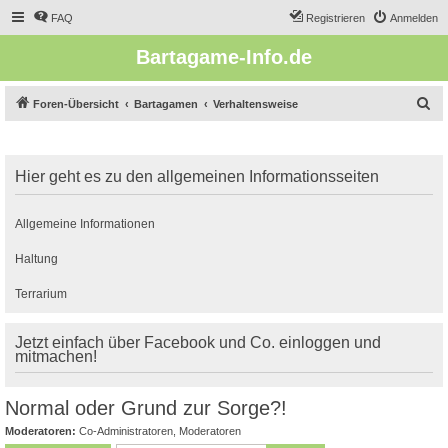
FAQ
Registrieren
Anmelden
Bartagame-Info.de
S
Foren-Übersicht
Bartagamen
Verhaltensweise
u
c
Hier geht es zu den allgemeinen Informationsseiten
h
e
Allgemeine Informationen
Haltung
Terrarium
Jetzt einfach über Facebook und Co. einloggen und
mitmachen!
Normal oder Grund zur Sorge?!
Moderatoren:
Co-Administratoren
,
Moderatoren