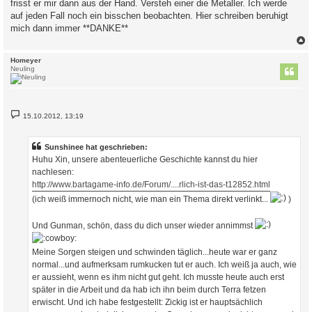
frisst er mir dann aus der Hand. Versteh einer die Metaller. Ich werde
auf jeden Fall noch ein bisschen beobachten. Hier schreiben beruhigt
mich dann immer **DANKE**
c
Homeyer
Neuling
B
15.10.2012, 13:19
e
i
t
r
Sunshinee hat geschrieben:
a
Huhu Xin, unsere abenteuerliche Geschichte kannst du hier
g
nachlesen:
http://www.bartagame-info.de/Forum/....rlich-ist-das-t12852.html
(ich weiß immernoch nicht, wie man ein Thema direkt verlinkt...
)
Und Gunman, schön, dass du dich unser wieder annimmst
Meine Sorgen steigen und schwinden täglich...heute war er ganz
normal...und aufmerksam rumkucken tut er auch. Ich weiß ja auch, wie
er aussieht, wenn es ihm nicht gut geht. Ich musste heute auch erst
später in die Arbeit und da hab ich ihn beim durch Terra fetzen
erwischt. Und ich habe festgestellt: Zickig ist er hauptsächlich