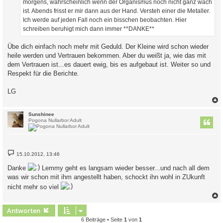
morgens, wahrscheinlich wenn der Organismus noch nicht ganz wach
ist. Abends frisst er mir dann aus der Hand. Versteh einer die Metaller.
Ich werde auf jeden Fall noch ein bisschen beobachten. Hier
schreiben beruhigt mich dann immer **DANKE**
Übe dich einfach noch mehr mit Geduld. Der Kleine wird schon wieder
heile werden und Vertrauen bekommen. Aber du weißt ja, wie das mit
dem Vertrauen ist...es dauert ewig, bis es aufgebaut ist. Weiter so und
Respekt für die Berichte.
LG
c
Sunshinee
Pogona Nullarbor Adult
B
15.10.2012, 13:46
e
i
Danke
Lemmy geht es langsam wieder besser...und nach all dem
t
r
was wir schon mit ihm angestellt haben, schockt ihn wohl in ZUkunft
a
nicht mehr so viel
g
c
Antworten
6 Beiträge • Seite
1
von
1