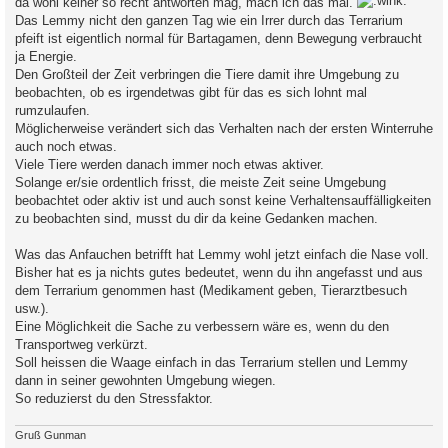
da wohl keiner so recht antworten mag, mach ich das mal.
a
Das Lemmy nicht den ganzen Tag wie ein Irrer durch das Terrarium
g
pfeift ist eigentlich normal für Bartagamen, denn Bewegung verbraucht
ja Energie.
Den Großteil der Zeit verbringen die Tiere damit ihre Umgebung zu
beobachten, ob es irgendetwas gibt für das es sich lohnt mal
rumzulaufen.
Möglicherweise verändert sich das Verhalten nach der ersten Winterruhe
auch noch etwas.
Viele Tiere werden danach immer noch etwas aktiver.
Solange er/sie ordentlich frisst, die meiste Zeit seine Umgebung
beobachtet oder aktiv ist und auch sonst keine Verhaltensauffälligkeiten
zu beobachten sind, musst du dir da keine Gedanken machen.
Was das Anfauchen betrifft hat Lemmy wohl jetzt einfach die Nase voll.
Bisher hat es ja nichts gutes bedeutet, wenn du ihn angefasst und aus
dem Terrarium genommen hast (Medikament geben, Tierarztbesuch
usw.).
Eine Möglichkeit die Sache zu verbessern wäre es, wenn du den
Transportweg verkürzt.
Soll heissen die Waage einfach in das Terrarium stellen und Lemmy
dann in seiner gewohnten Umgebung wiegen.
So reduzierst du den Stressfaktor.
Gruß Gunman