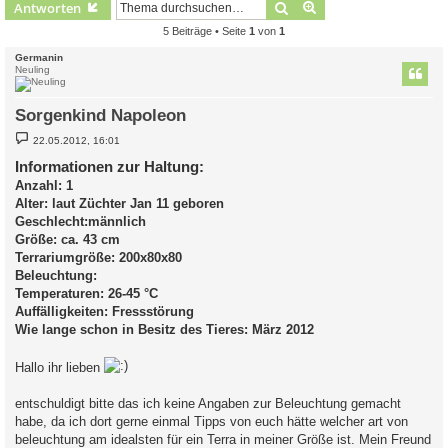
Suche
Erweiterte Suche
Antworten
5 Beiträge • Seite
1
von
1
Germanin
Neuling
Sorgenkind Napoleon
B
22.05.2012, 16:01
e
i
Informationen zur Haltung:
t
Anzahl: 1
r
a
Alter: laut Züchter Jan 11 geboren
g
Geschlecht:männlich
Größe: ca. 43 cm
Terrariumgröße: 200x80x80
Beleuchtung:
Temperaturen: 26-45 °C
Auffälligkeiten: Fressstörung
Wie lange schon in Besitz des Tieres: März 2012
Hallo ihr lieben
entschuldigt bitte das ich keine Angaben zur Beleuchtung gemacht
habe, da ich dort gerne einmal Tipps von euch hätte welcher art von
beleuchtung am idealsten für ein Terra in meiner Größe ist. Mein Freund