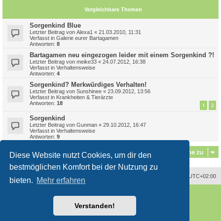
Vergleichbare Themen
Sorgenkind Blue
Letzter Beitrag von
Alexa1
«
21.03.2010, 11:31
Verfasst in
Galerie eurer Bartagamen
Antworten:
8
Bartagamen neu eingezogen leider mit einem Sorgenkind ?!
Letzter Beitrag von
meike33
«
24.07.2012, 16:38
Verfasst in
Verhaltensweise
Antworten:
4
Sorgenkind? Merkwürdiges Verhalten!
Letzter Beitrag von
Sunshinee
«
23.09.2012, 13:56
Verfasst in
Krankheiten & Tierärzte
Antworten:
18
1
2
Sorgenkind
Letzter Beitrag von
Gunman
«
29.10.2012, 16:47
Verfasst in
Verhaltensweise
Antworten:
9
Gehe zu
Diese Website nutzt Cookies, um dir den
bestmöglichen Komfort bei der Nutzung zu
Alle Zeiten sind
UTC+02:00
bieten.
Mehr erfahren
Powered by
phpBB
® Forum Software © phpBB Limited
Deutsche Übersetzung durch
phpBB.de
Verstanden!
Style
proflat
von ©
Mazeltof
2017
phpBB SiteMaker