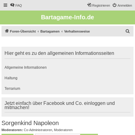
FAQ
Registrieren
Anmelden
Bartagame-Info.de
S
Foren-Übersicht
Bartagamen
Verhaltensweise
u
c
Hier geht es zu den allgemeinen Informationsseiten
h
e
Allgemeine Informationen
Haltung
Terrarium
Jetzt einfach über Facebook und Co. einloggen und
mitmachen!
Sorgenkind Napoleon
Moderatoren:
Co-Administratoren
,
Moderatoren