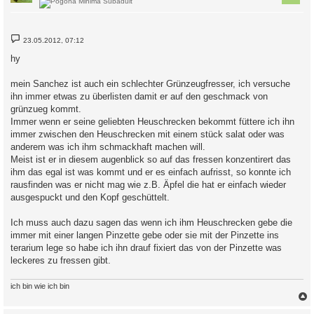
B
23.05.2012, 07:12
e
i
hy
t
r
a
mein Sanchez ist auch ein schlechter Grünzeugfresser, ich versuche
g
ihn immer etwas zu überlisten damit er auf den geschmack von
grünzueg kommt.
Immer wenn er seine geliebten Heuschrecken bekommt füttere ich ihn
immer zwischen den Heuschrecken mit einem stück salat oder was
anderem was ich ihm schmackhaft machen will.
Meist ist er in diesem augenblick so auf das fressen konzentirert das
ihm das egal ist was kommt und er es einfach aufrisst, so konnte ich
rausfinden was er nicht mag wie z.B. Äpfel die hat er einfach wieder
ausgespuckt und den Kopf geschüttelt.
Ich muss auch dazu sagen das wenn ich ihm Heuschrecken gebe die
immer mit einer langen Pinzette gebe oder sie mit der Pinzette ins
terarium lege so habe ich ihn drauf fixiert das von der Pinzette was
leckeres zu fressen gibt.
ich bin wie ich bin