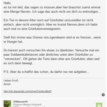
i
Hallo,
t
es tut mir leid, das sagen zu müssen,aber hier brauchst zuerst einmal
r
a
eine Menge Nerven. Ich sage das auch nicht um dich zu entmutigen...
g
Ein Tier in diesem Alter noch auf Grünfutter umzustellen ist nicht
einfach, aber nicht unmöglich. Aber es kostet Nerven,denn ich hatte
auch mal so eine Grünfutterverweigererin.
Stell ihm immer was Grünes rein,irgendwann wird er es fressen...wenn
er Hunger hat.
Du kannst auch versuchen ihn etwas zu überlisten. Versuche mal ein
paar Soldatenkäferlarven oder ähnliches unter dem Grünfutter zu
"verstecken". Oft gehen die Tiere dann eher ans Grünfutter, eben weil
es sich dann bewegt...
P.S. Aber du schaffst das schon, du darfst nur net aufgeben...
Lieben Gruß
Astrid
http://de.dawanda.com/shop/Cinderella43
c
IXIMoeweIXI
Pogona Minima Subadult