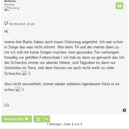
c
Nefelina
Neuling
B
26.05.2012, 22:43
e
i
Hi,
t
r
a
meine drei Bartis haben auch kaum Grünzeug angerührt. Ich war schon
g
in Sorge das was nicht stimmt. War beim TA und der meinte dann zu
mir ich soll mir keine Sorgen machen, kein gesundes Tier verhungert
freiwillig vor gefüllter Futterschale ! ich hab es dann so gemacht das ich
die Schreckis immer nur abends füttere, und Tagsüber ist dann nur
Grünfutter im Terra, seit dem fressen sie auch nicht mehr so viele
Schreckis
Also nicht verzweifeln, immer wieder anbieten irgendwann frisst er es
schon
LG
c
Antworten
5 Beiträge • Seite
1
von
1