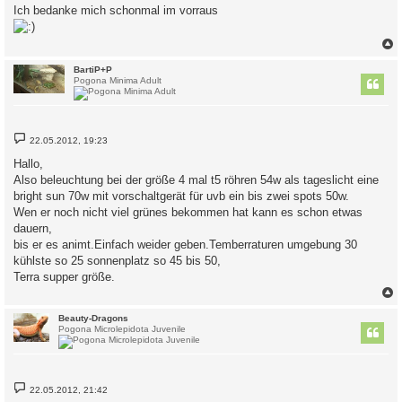
Ich bedanke mich schonmal im vorraus
c
BartiP+P
Pogona Minima Adult
B
22.05.2012, 19:23
e
i
Hallo,
t
Also beleuchtung bei der größe 4 mal t5 röhren 54w als tageslicht eine
r
a
bright sun 70w mit vorschaltgerät für uvb ein bis zwei spots 50w.
g
Wen er noch nicht viel grünes bekommen hat kann es schon etwas
dauern,
bis er es animt.Einfach weider geben.Temberraturen umgebung 30
kühlste so 25 sonnenplatz so 45 bis 50,
Terra supper größe.
c
Beauty-Dragons
Pogona Microlepidota Juvenile
B
22.05.2012, 21:42
e