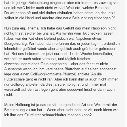
hat die jetzige Beleuchtung eingebaut aber mir kommt es zuwenig vor
und ich weiß leider auch nicht wieviel Watt etc. welche Birne hat .....
Da wir schon oft und viel drüber diskutiert haben nehm ich das jetzt
selber in die Hand und möchte eine neue Beleuchtung einbringen ^^
Nun zum eig. Thema. Ich habe das Gefühl das mein Napoleon nicht
richtig frisst seid er bei uns ist. Als wir ihn vom TA checken lassen
haben war der Kot ohne Befund jedoch war Napoleon etwas
übergewichtig. Wir haben dann erfahren das er jeden tag mit ordentlich
lebenfutter gefüttert wurde aber angeblich auch grünfutter gefrerssen
hat. Bei uns bekommt er jetzt nur noch 1x die Woche lebendfutter,
welches er auch sofort verputzt, und täglich frisches
abwechslungsreiches Grün angeboten....aber das frisst er nicht.
Ausnahme wenn ich ihm vereinzelte Blättchen auf seinen sonnenast
lege oder einen Golliwog(komplette Pflanze) anbiete. An die
Futterschale geht er nicht ran. Aber ich kann ihm ja auch nicht immer
nur Golliwog anbieten da dies ja zu eintönig ist und immer mal
vereinzelt auf den ast legen geht aber sooooviel frisst er dann auch
nicht....
Meine Hoffnung ist ja das es vlt. in irgendeiner Art und Weise mit der
Beleuchtung zu tun hat... Wenn aber nicht habt ihr vlt. noch ideen wie
ich ihm das Grünfutter schmackhafter machen kann?