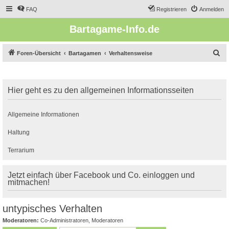
FAQ
Registrieren
Anmelden
Bartagame-Info.de
S
Foren-Übersicht
Bartagamen
Verhaltensweise
u
c
Hier geht es zu den allgemeinen Informationsseiten
h
e
Allgemeine Informationen
Haltung
Terrarium
Jetzt einfach über Facebook und Co. einloggen und
mitmachen!
untypisches Verhalten
Moderatoren:
Co-Administratoren
,
Moderatoren