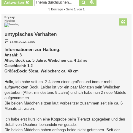
Suche
Erweiterte Suche
Antworten
3 Beiträge • Seite
1
von
1
Kryssy
Neuling
untypisches Verhalten
B
14.05.2012, 22:07
e
i
Informationen zur Haltung:
t
Anzahl: 3
r
a
Alter: Bock ca. 5 Jahre, Weibchen ca. 4 Jahre
g
Geschlecht: 1.2
Größe:Bock: 58cm, Weibchen: ca. 40 cm
Hallo, ich habe seit ca. 2 Jahren einen großen und immer recht
aufgeweckten Bock. Leider ist vor ein paar Monaten sein Weibchen
gestorben (Alter: mindestens 9 Jahre) und ich habe nun 2 neue Mädels
aufgenommen.
Die beiden Mädchen sitzen laut Vorbesitzer zusammen seit sie ca. 6
Monate alt waren.
Ich habe erst kürzlich eine Kotprobe beim Tierarzt abgegeben und den
Befall von Oxiuhren behandeln wir gerade.
Die beiden Mädchen haben anfangs beide nicht gefressen. Seit der