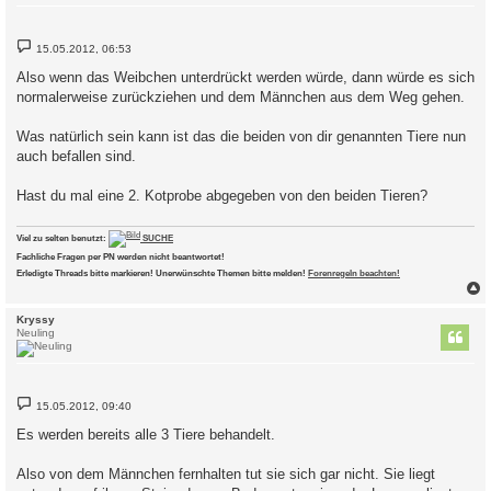
B
15.05.2012, 06:53
e
i
Also wenn das Weibchen unterdrückt werden würde, dann würde es sich
t
normalerweise zurückziehen und dem Männchen aus dem Weg gehen.
r
a
g
Was natürlich sein kann ist das die beiden von dir genannten Tiere nun
auch befallen sind.
Hast du mal eine 2. Kotprobe abgegeben von den beiden Tieren?
Viel zu selten benutzt:
SUCHE
Fachliche Fragen per PN werden nicht beantwortet!
Erledigte Threads bitte markieren! Unerwünschte Themen bitte melden!
Forenregeln beachten!
c
Kryssy
Neuling
B
15.05.2012, 09:40
e
i
Es werden bereits alle 3 Tiere behandelt.
t
r
a
Also von dem Männchen fernhalten tut sie sich gar nicht. Sie liegt
g