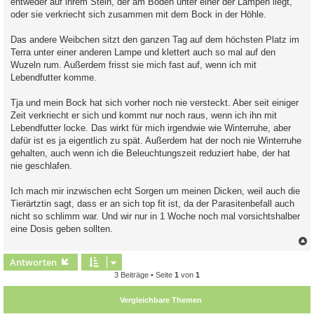
entweder auf ihrem Stein, der am Boden unter einer der Lampen liegt,
oder sie verkriecht sich zusammen mit dem Bock in der Höhle.
Das andere Weibchen sitzt den ganzen Tag auf dem höchsten Platz im
Terra unter einer anderen Lampe und klettert auch so mal auf den
Wuzeln rum. Außerdem frisst sie mich fast auf, wenn ich mit
Lebendfutter komme.
Tja und mein Bock hat sich vorher noch nie versteckt. Aber seit einiger
Zeit verkriecht er sich und kommt nur noch raus, wenn ich ihn mit
Lebendfutter locke. Das wirkt für mich irgendwie wie Winterruhe, aber
dafür ist es ja eigentlich zu spät. Außerdem hat der noch nie Winterruhe
gehalten, auch wenn ich die Beleuchtungszeit reduziert habe, der hat
nie geschlafen.
Ich mach mir inzwischen echt Sorgen um meinen Dicken, weil auch die
Tierärtztin sagt, dass er an sich top fit ist, da der Parasitenbefall auch
nicht so schlimm war. Und wir nur in 1 Woche noch mal vorsichtshalber
eine Dosis geben sollten.
c
Antworten
3 Beiträge • Seite
1
von
1
Vergleichbare Themen