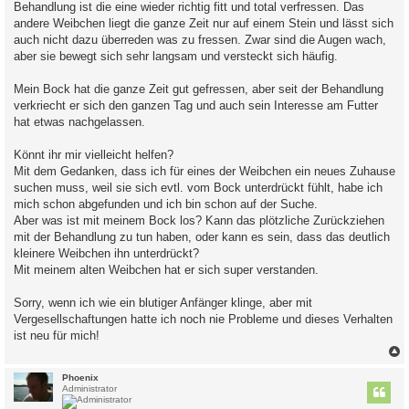
Behandlung ist die eine wieder richtig fitt und total verfressen. Das
andere Weibchen liegt die ganze Zeit nur auf einem Stein und lässt sich
auch nicht dazu überreden was zu fressen. Zwar sind die Augen wach,
aber sie bewegt sich sehr langsam und versteckt sich häufig.
Mein Bock hat die ganze Zeit gut gefressen, aber seit der Behandlung
verkriecht er sich den ganzen Tag und auch sein Interesse am Futter
hat etwas nachgelassen.
Könnt ihr mir vielleicht helfen?
Mit dem Gedanken, dass ich für eines der Weibchen ein neues Zuhause
suchen muss, weil sie sich evtl. vom Bock unterdrückt fühlt, habe ich
mich schon abgefunden und ich bin schon auf der Suche.
Aber was ist mit meinem Bock los? Kann das plötzliche Zurückziehen
mit der Behandlung zu tun haben, oder kann es sein, dass das deutlich
kleinere Weibchen ihn unterdrückt?
Mit meinem alten Weibchen hat er sich super verstanden.
Sorry, wenn ich wie ein blutiger Anfänger klinge, aber mit
Vergesellschaftungen hatte ich noch nie Probleme und dieses Verhalten
ist neu für mich!
c
Phoenix
Administrator