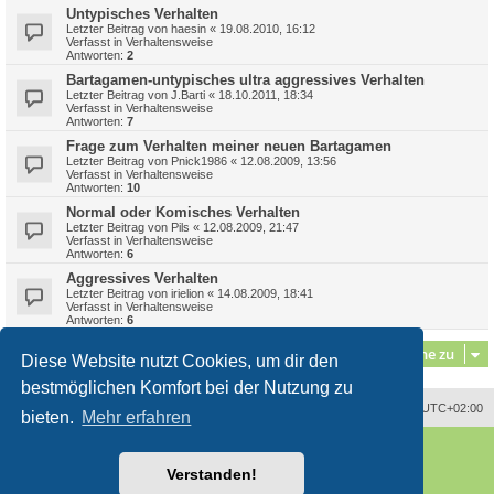
Untypisches Verhalten
Letzter Beitrag von
haesin
«
19.08.2010, 16:12
Verfasst in
Verhaltensweise
Antworten:
2
Bartagamen-untypisches ultra aggressives Verhalten
Letzter Beitrag von
J.Barti
«
18.10.2011, 18:34
Verfasst in
Verhaltensweise
Antworten:
7
Frage zum Verhalten meiner neuen Bartagamen
Letzter Beitrag von
Pnick1986
«
12.08.2009, 13:56
Verfasst in
Verhaltensweise
Antworten:
10
Normal oder Komisches Verhalten
Letzter Beitrag von
Pils
«
12.08.2009, 21:47
Verfasst in
Verhaltensweise
Antworten:
6
Aggressives Verhalten
Letzter Beitrag von
irielion
«
14.08.2009, 18:41
Verfasst in
Verhaltensweise
Antworten:
6
Gehe zu
Diese Website nutzt Cookies, um dir den
bestmöglichen Komfort bei der Nutzung zu
Alle Zeiten sind
UTC+02:00
bieten.
Mehr erfahren
Powered by
phpBB
® Forum Software © phpBB Limited
Deutsche Übersetzung durch
phpBB.de
Verstanden!
Style
proflat
von ©
Mazeltof
2017