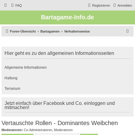
FAQ
Registrieren
Anmelden
Bartagame-Info.de
S
Foren-Übersicht
Bartagamen
Verhaltensweise
u
c
Hier geht es zu den allgemeinen Informationsseiten
h
e
Allgemeine Informationen
Haltung
Terrarium
Jetzt einfach über Facebook und Co. einloggen und
mitmachen!
Vertauschte Rollen - Dominantes Weibchen
Moderatoren:
Co-Administratoren
,
Moderatoren