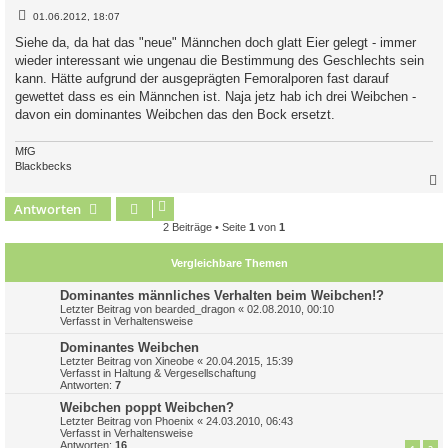
B
01.06.2012, 18:07
e
i
Siehe da, da hat das "neue" Männchen doch glatt Eier gelegt - immer
t
wieder interessant wie ungenau die Bestimmung des Geschlechts sein
r
a
kann. Hätte aufgrund der ausgeprägten Femoralporen fast darauf
g
gewettet dass es ein Männchen ist. Naja jetz hab ich drei Weibchen -
davon ein dominantes Weibchen das den Bock ersetzt.
MfG
Blackbecks
Antworten
c
2 Beiträge • Seite
1
von
1
Vergleichbare Themen
Dominantes männliches Verhalten beim Weibchen!?
Letzter Beitrag von
bearded_dragon
«
02.08.2010, 00:10
Verfasst in
Verhaltensweise
Dominantes Weibchen
Letzter Beitrag von
Xineobe
«
20.04.2015, 15:39
Verfasst in
Haltung & Vergesellschaftung
Antworten:
7
Weibchen poppt Weibchen?
Letzter Beitrag von
Phoenix
«
24.03.2010, 06:43
Verfasst in
Verhaltensweise
Antworten:
16