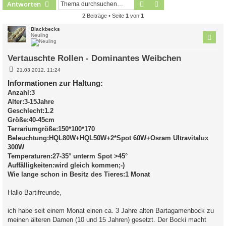
Suche
Erweiterte Suche
Antworten
2 Beiträge • Seite
1
von
1
Blackbecks
Neuling
Vertauschte Rollen - Dominantes Weibchen
B
21.03.2012, 11:24
e
i
Informationen zur Haltung:
t
Anzahl:3
r
a
Alter:3-15Jahre
g
Geschlecht:1.2
Größe:40-45cm
Terrariumgröße:150*100*170
Beleuchtung:HQL80W+HQL50W+2*Spot 60W+Osram Ultravitalux
300W
Temperaturen:27-35° unterm Spot >45°
Auffälligkeiten:wird gleich kommen;-)
Wie lange schon in Besitz des Tieres:1 Monat
Hallo Bartifreunde,
ich habe seit einem Monat einen ca. 3 Jahre alten Bartagamenbock zu
meinen älteren Damen (10 und 15 Jahren) gesetzt. Der Bocki macht