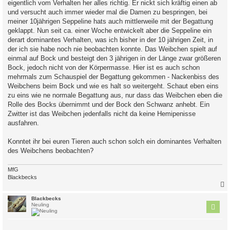
eigentlich vom Verhalten her alles richtig. Er nickt sich kräftig einen ab
und versucht auch immer wieder mal die Damen zu bespringen, bei
meiner 10jährigen Seppeline hats auch mittlerweile mit der Begattung
geklappt. Nun seit ca. einer Woche entwickelt aber die Seppeline ein
derart dominantes Verhalten, was ich bisher in der 10 jährigen Zeit, in
der ich sie habe noch nie beobachten konnte. Das Weibchen spielt auf
einmal auf Bock und besteigt den 3 jährigen in der Länge zwar größeren
Bock, jedoch nicht von der Körpermasse. Hier ist es auch schon
mehrmals zum Schauspiel der Begattung gekommen - Nackenbiss des
Weibchens beim Bock und wie es halt so weitergeht. Schaut eben eins
zu eins wie ne normale Begattung aus, nur dass das Weibchen eben die
Rolle des Bocks übernimmt und der Bock den Schwanz anhebt. Ein
Zwitter ist das Weibchen jedenfalls nicht da keine Hemipenisse
ausfahren.
Konntet ihr bei euren Tieren auch schon solch ein dominantes Verhalten
des Weibchens beobachten?
MfG
Blackbecks
c
Blackbecks
Neuling