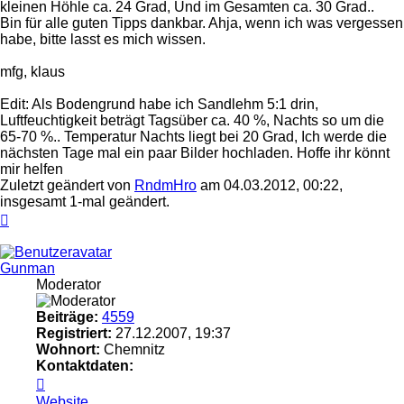
kleinen Höhle ca. 24 Grad, Und im Gesamten ca. 30 Grad..
Bin für alle guten Tipps dankbar. Ahja, wenn ich was vergessen
habe, bitte lasst es mich wissen.
mfg, klaus
Edit: Als Bodengrund habe ich Sandlehm 5:1 drin,
Luftfeuchtigkeit beträgt Tagsüber ca. 40 %, Nachts so um die
65-70 %.. Temperatur Nachts liegt bei 20 Grad, Ich werde die
nächsten Tage mal ein paar Bilder hochladen. Hoffe ihr könnt
mir helfen
Zuletzt geändert von
RndmHro
am 04.03.2012, 00:22,
insgesamt 1-mal geändert.
Nach
oben
Gunman
Moderator
Beiträge:
4559
Registriert:
27.12.2007, 19:37
Wohnort:
Chemnitz
Kontaktdaten:
Kontaktdaten
von
Website