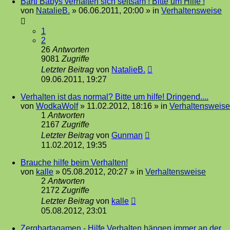
Barti Babys verhalten sich seltsam ! Bitte um Hilfe !
von
NatalieB.
»
06.06.2011, 20:00
» in
Verhaltensweise
1
2
26
Antworten
9081
Zugriffe
Letzter Beitrag
von
NatalieB.
09.06.2011, 19:27
Verhalten ist das normal? Bitte um hilfe! Dringend....
von
WodkaWolf
»
11.02.2012, 18:16
» in
Verhaltensweise
1
Antworten
2167
Zugriffe
Letzter Beitrag
von
Gunman
11.02.2012, 19:35
Brauche hilfe beim Verhalten!
von
kalle
»
05.08.2012, 20:27
» in
Verhaltensweise
2
Antworten
2172
Zugriffe
Letzter Beitrag
von
kalle
05.08.2012, 23:01
Zergbartagamen - Hilfe Verhalten hängen immer an der