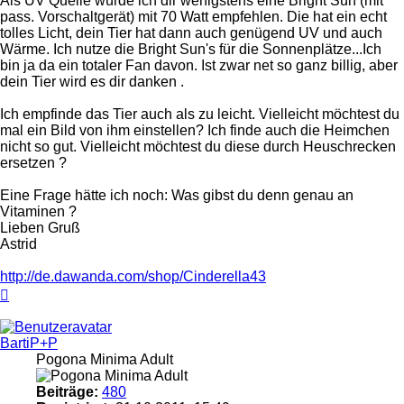
Als UV Quelle würde ich dir wenigstens eine Bright Sun (mit
pass. Vorschaltgerät) mit 70 Watt empfehlen. Die hat ein echt
tolles Licht, dein Tier hat dann auch genügend UV und auch
Wärme. Ich nutze die Bright Sun's für die Sonnenplätze...Ich
bin ja da ein totaler Fan davon. Ist zwar net so ganz billig, aber
dein Tier wird es dir danken .
Ich empfinde das Tier auch als zu leicht. Vielleicht möchtest du
mal ein Bild von ihm einstellen? Ich finde auch die Heimchen
nicht so gut. Vielleicht möchtest du diese durch Heuschrecken
ersetzen ?
Eine Frage hätte ich noch: Was gibst du denn genau an
Vitaminen ?
Lieben Gruß
Astrid
http://de.dawanda.com/shop/Cinderella43
Nach
oben
BartiP+P
Pogona Minima Adult
Beiträge:
480