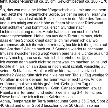
fehlt. Körper-Rumpf ist ca. 15 cm. Gewicht beträgt ca. 160 - 170
g
So, das war mal eine kleine Vorgeschichte zu mir und meinem
Tier. Jetzt meine eigentliche Sorge. Seit er im neuen Terrarium
ist, rührt er sich fast nicht. Er sitzt immer in der Mitte des Terras
und auch mittig von der Höhe auf nem Absatz der Rückwand.
Dort schläft er und kommt ca. erst 4 Stunden nach
Lichteinschaltung runter. Heute habe ich ihm noch nen Ast
zurechtgeschnitten. Habe ihm aus dem Terrarium raus, nicht
dass er nen Schock kriegt dachte ich mir wenn ich da iwo
anrummse. als ich ihn wieder reinsaß, hockte ich ihn gleich auf
den Ast drauf. Als ich nach ca. 3 Stunden wieder reinschaute
(musste zwischenzeitig weg) waren bereits alle Lichter aus und
er saß noch genau so da, wie ich ihn reinhockte
Ich wusste dann auch nicht so recht was ich machen sollte und
hockte ihn, als ich sah dass er noch nicht schläft, vorsichtig auf
seinen Schlafplatz. Habt ihr vllt ne Idee was ich vllt falsch
mache? Wieso rührt sich mein kleiner von Tag zu Tag weniger?
Vorallem in dem kleinem Terrarium war er recht aktiv. An der
ernährung hat sich nichts geändert. Gebe jeden Tag ne
Schüssel mit Salat, Möhren + Grün, Gänseblümchen, etwas
Paprika ins Terrarium und jeden zweiten Tag 3-4 Heimchen.
Diese bestäube ich mit nem Kalziumzusatz.
Achja, Temparatur im Terra beträgt unter Spot 1 35 Grad, Spot 2
40 Grad und unter Spot 3 bisschen über 50 Grad. In so ner