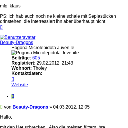
mfg, klaus
PS: ich hab auch noch ne kleine schale mit Sepiastücken
drinstehen, die interressiert ihn aber überhaupt nicht
Nach
oben
Beauty-Dragons
Pogona Microlepidota Juvenile
Beiträge:
605
Registriert:
29.02.2012, 21:43
Wohnort:
Tholey
Kontaktdaten:
Kontaktdaten
von
Website
Beauty-
Dragons
Zitieren
Beitrag
von
Beauty-Dragons
»
04.03.2012, 12:05
Hallo,
mit den Heuschrecken...Also die meisten füttern ihre