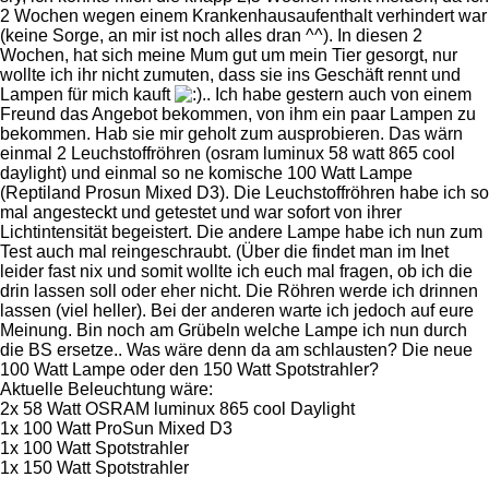
2 Wochen wegen einem Krankenhausaufenthalt verhindert war
(keine Sorge, an mir ist noch alles dran ^^). In diesen 2
Wochen, hat sich meine Mum gut um mein Tier gesorgt, nur
wollte ich ihr nicht zumuten, dass sie ins Geschäft rennt und
Lampen für mich kauft
.. Ich habe gestern auch von einem
Freund das Angebot bekommen, von ihm ein paar Lampen zu
bekommen. Hab sie mir geholt zum ausprobieren. Das wärn
einmal 2 Leuchstoffröhren (osram luminux 58 watt 865 cool
daylight) und einmal so ne komische 100 Watt Lampe
(Reptiland Prosun Mixed D3). Die Leuchstoffröhren habe ich so
mal angesteckt und getestet und war sofort von ihrer
Lichtintensität begeistert. Die andere Lampe habe ich nun zum
Test auch mal reingeschraubt. (Über die findet man im Inet
leider fast nix und somit wollte ich euch mal fragen, ob ich die
drin lassen soll oder eher nicht. Die Röhren werde ich drinnen
lassen (viel heller). Bei der anderen warte ich jedoch auf eure
Meinung. Bin noch am Grübeln welche Lampe ich nun durch
die BS ersetze.. Was wäre denn da am schlausten? Die neue
100 Watt Lampe oder den 150 Watt Spotstrahler?
Aktuelle Beleuchtung wäre:
2x 58 Watt OSRAM luminux 865 cool Daylight
1x 100 Watt ProSun Mixed D3
1x 100 Watt Spotstrahler
1x 150 Watt Spotstrahler