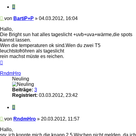
Zitieren
Beitrag
von
BartiP+P
»
04.03.2012, 16:04
Hallo,
Die Bright sun hat alles tageslicht +uvb+uva+wärme,die spots
kannst lassen.
Wen die temperaturen ok sind.Wen du zwei T5
leuchtstofröhren als tageslicht
rein machst müste es reichen.
Nach
oben
RndmHro
Neuling
Beiträge:
3
Registriert:
03.03.2012, 23:42
Zitieren
Beitrag
von
RndmHro
»
20.03.2012, 11:57
Hallo,
sry, ich konnte mich die knapp 2,5 Wochen nicht melden, da ich