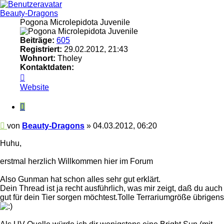
Beauty-Dragons
Pogona Microlepidota Juvenile
Beiträge:
605
Registriert:
29.02.2012, 21:43
Wohnort:
Tholey
Kontaktdaten:
Kontaktdaten
von
Website
Beauty-
Dragons
Zitieren
Beitrag
von
Beauty-Dragons
»
04.03.2012, 06:20
Huhu,
erstmal herzlich Willkommen hier im Forum
Also Gunman hat schon alles sehr gut erklärt.
Dein Thread ist ja recht ausführlich, was mir zeigt, daß du auch
gut für dein Tier sorgen möchtest.Tolle Terrariumgröße übrigens