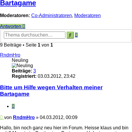
Bartagame
Moderatoren:
Co-Administratoren
,
Moderatoren
Antworten
Erweiterte
Suche
Suche
9 Beiträge • Seite
1
von
1
RndmHro
Neuling
Beiträge:
3
Registriert:
03.03.2012, 23:42
Bitte um Hilfe wegen Verhalten meiner
Bartagame
Zitieren
Beitrag
von
RndmHro
»
04.03.2012, 00:09
Hallo, bin noch ganz neu hier im Forum. Heisse klaus und bin