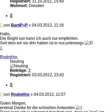
Registriert:
31.10.2011, 15:49
Wohnort:
Dresden
Zitieren
Beitrag
von
BartiP+P
»
04.03.2012, 11:16
Hallo,
Die Bright sun kann ich auch nur empfehlen.
Seit dem wir sie drin haben ist er nur,unterwegs
Nach
oben
RndmHro
Neuling
Beiträge:
3
Registriert:
03.03.2012, 23:42
Zitieren
Beitrag
von
RndmHro
»
04.03.2012, 11:57
Guten Morgen,
erstmal Danke für die schnellen Antworten