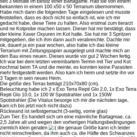
seit 3 Monate im Besitz einer Bartagame. Hab sie von einem
bekannten in einem 100 x50 x 50 Terrarium übernommen.
Habe mich dann die folgenden Tage eingelesen und musste
feststellen, dass es doch nicht so einfach ist, wie ich mir
gedacht habe, diese Tiere zu halten. Also erstmal zum tierarzt
und ne Kotprobe machen lassen. Dieser hat mir bestätigt, dass
der kleine Xaver Oxyuren im Kot hatte. Sie hat mir 3 Spritzen
mitgegeben, die ich ihm dann auch verabreichte. Dachte mir
ok, dauert ja ein paar wochen, also habe ich das kleine
Terrarium mit Zeitungspapier ausgelegt und machte mich an
den Bau eines neuen. Dieses wurde vor gut 2 Wochen fertig.
Ich war bei dem letzten vereinbartem Termin mit Tier und Kot
nochmal beim TA und die meinte, es konnten keine Parasiten
mehr festgestellt werden. Also kam ich heim und setzte ihn vor
3 Tagen in sein neues Heim.
Die größe des Terras beträgt 210x70x80 (cm).
Beleuchtung habe ich 2 x Exo Terra Repti Glo 2.0, 1x Exo Terra
Repti Glo 10.0, 1x 100 W Spotstrahler und 1x 150W
Spotstrahler (Die Vitalux besorge ich mir die nächsten tage,
kam ich bis jetzt noch nicht dazu)
Rückwand ist selbstgemacht (3-seitig, vorne glas)
Zum Tier: Es handelt sich um eine männliche Bartagmae, ca.
2,5 Jahre alt und wegen den vorherigen Haltungsbedingungen
ziemlich klein geraten
die genaue Größe kann ich leider
nicht reinschreiben, da ihm auch ca. die Häfte des Schwanzes