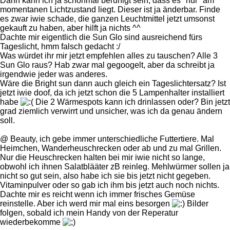
Dann kann ich ja schonmal beruhigt sein, dass es "nur" am
momentanen Lichtzustand liegt. Dieser ist ja änderbar. Finde
es zwar iwie schade, die ganzen Leuchtmittel jetzt umsonst
gekauft zu haben, aber hilft ja nichts ^^
Dachte mir eigentlich die Sun Glo sind ausreichend fürs
Tageslicht, hmm falsch gedacht :/
Was würdet ihr mir jetzt empfehlen alles zu tauschen? Alle 3
Sun Glo raus? Hab zwar mal gegoogelt, aber da schreibt ja
irgendwie jeder was anderes.
Wäre die Bright sun dann auch gleich ein Tageslichtersatz? Ist
jetzt iwie doof, da ich jetzt schon die 5 Lampenhalter installiert
habe
Die 2 Wärmespots kann ich drinlassen oder? Bin jetzt
grad ziemlich verwirrt und unsicher, was ich da genau ändern
soll.
@ Beauty, ich gebe immer unterschiedliche Futtertiere. Mal
Heimchen, Wanderheuschrecken oder ab und zu mal Grillen.
Nur die Heuschrecken halten bei mir iwie nicht so lange,
obwohl ich ihnen Salatblääter zB reinleg. Mehlwürmer sollen ja
nicht so gut sein, also habe ich sie bis jetzt nicht gegeben.
Vitaminpulver oder so gab ich ihm bis jetzt auch noch nichts.
Dachte mir es reicht wenn ich immer frisches Gemüse
reinstelle. Aber ich werd mir mal eins besorgen
Bilder
folgen, sobald ich mein Handy von der Reperatur
wiederbekomme