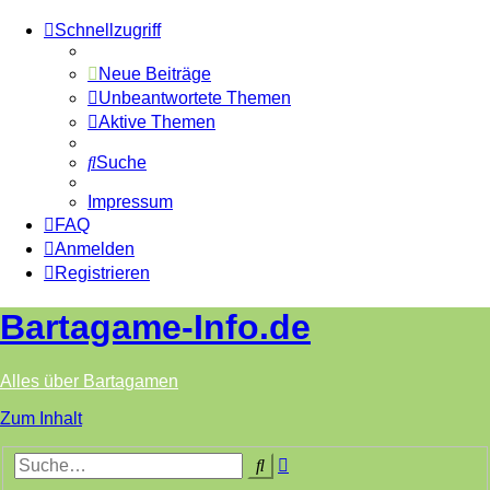
Schnellzugriff
Neue Beiträge
Unbeantwortete Themen
Aktive Themen
Suche
Impressum
FAQ
Anmelden
Registrieren
Bartagame-Info.de
Alles über Bartagamen
Zum Inhalt
Erweiterte
Suche
Suche