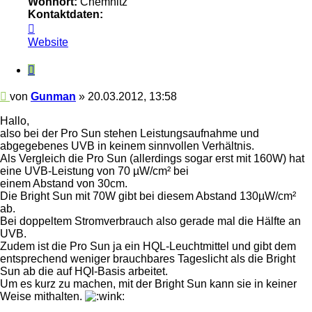
Wohnort:
Chemnitz
Kontaktdaten:
Kontaktdaten
von
Website
Gunman
Zitieren
Beitrag
von
Gunman
»
20.03.2012, 13:58
Hallo,
also bei der Pro Sun stehen Leistungsaufnahme und
abgegebenes UVB in keinem sinnvollen Verhältnis.
Als Vergleich die Pro Sun (allerdings sogar erst mit 160W) hat
eine UVB-Leistung von 70 µW/cm² bei
einem Abstand von 30cm.
Die Bright Sun mit 70W gibt bei diesem Abstand 130µW/cm²
ab.
Bei doppeltem Stromverbrauch also gerade mal die Hälfte an
UVB.
Zudem ist die Pro Sun ja ein HQL-Leuchtmittel und gibt dem
entsprechend weniger brauchbares Tageslicht als die Bright
Sun ab die auf HQI-Basis arbeitet.
Um es kurz zu machen, mit der Bright Sun kann sie in keiner
Weise mithalten.