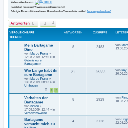
Viel zu selten benutzt:
SUCHE
Fachliche Fragen per PN werden nicht beantwortet!
Erledigte Threads bitte markieren! Unerwünschte Themen bitte melden!
Forenregeln beachten!
Antworten
VERGLEICHBARE
ANTWORTEN
ZUGRIFFE
LETZTER
THEMEN
L
Mein Bartagame
von
Marc
A
Z
8
2483
e
13.08.20
Dino
t
von
Marco Franz
»
n
u
z
12.08.2009, 12:46
» in
t
Galerie eurer
t
g
e
Bartagamen
r
w
r
B
L
Wie Lange habt ihr
von
kay
A
Z
21
26383
e
e
26.06.20
eure Bartagame
i
o
i
t
von
Marco Franz
»
n
u
t
z
13.08.2009, 08:13
» in
r
r
f
t
Umfragen
a
t
g
e
g
1
2
r
t
f
w
r
B
e
L
Verhalten der
von
Pimp
e
e
A
Z
8
2929
i
e
18.08.20
o
i
Bartagame
t
t
n
von
irielion
»
n
u
r
z
r
f
17.08.2009, 12:44
» in
a
t
Verhaltensweise
t
g
g
e
t
f
r
L
Bartagame
von
Brigi
A
Z
4
3128
w
r
B
e
22.08.20
e
e
versucht mich zu
e
t