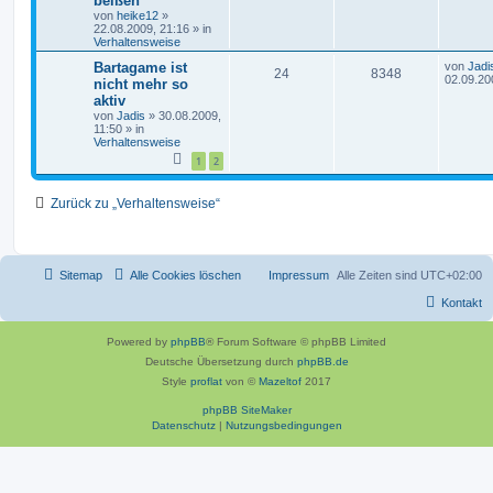
beißen
n
u
i
o
i
z
n
t
von
heike12
»
t
r
22.08.2009, 21:16
» in
t
g
r
f
e
a
Verhaltensweise
r
g
w
r
B
t
f
L
Bartagame ist
von
Jadi
e
A
Z
24
8348
e
02.09.20
nicht mehr so
i
o
i
e
e
t
t
aktiv
n
u
z
r
r
f
von
Jadis
»
30.08.2009,
n
t
a
11:50
» in
t
g
e
g
Verhaltensweise
t
f
r
w
r
B
1
2
e
e
e
i
o
i
t
n
Zurück zu „Verhaltensweise“
r
r
f
a
g
t
f
e
e
Sitemap
Alle Cookies löschen
Impressum
Alle Zeiten sind
UTC+02:00
n
Kontakt
Powered by
phpBB
® Forum Software © phpBB Limited
Deutsche Übersetzung durch
phpBB.de
Style
proflat
von ©
Mazeltof
2017
phpBB SiteMaker
Datenschutz
|
Nutzungsbedingungen