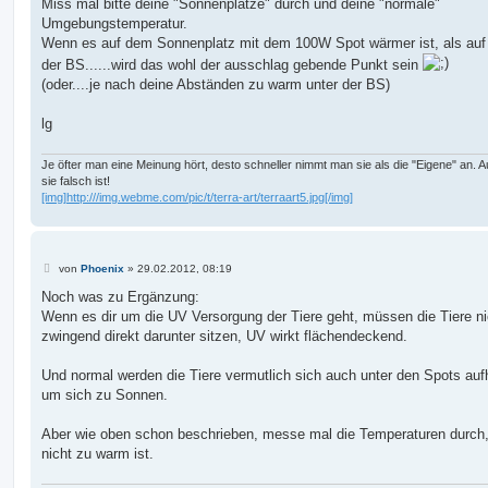
a
Miss mal bitte deine "Sonnenplätze" durch und deine "normale"
g
Umgebungstemperatur.
Wenn es auf dem Sonnenplatz mit dem 100W Spot wärmer ist, als auf
der BS......wird das wohl der ausschlag gebende Punkt sein
(oder....je nach deine Abständen zu warm unter der BS)
lg
Je öfter man eine Meinung hört, desto schneller nimmt man sie als die "Eigene" an.
sie falsch ist!
[img]http:///img.webme.com/pic/t/terra-art/terraart5.jpg[/img]
B
von
Phoenix
»
29.02.2012, 08:19
e
i
Noch was zu Ergänzung:
t
Wenn es dir um die UV Versorgung der Tiere geht, müssen die Tiere ni
r
a
zwingend direkt darunter sitzen, UV wirkt flächendeckend.
g
Und normal werden die Tiere vermutlich sich auch unter den Spots auf
um sich zu Sonnen.
Aber wie oben schon beschrieben, messe mal die Temperaturen durch,
nicht zu warm ist.