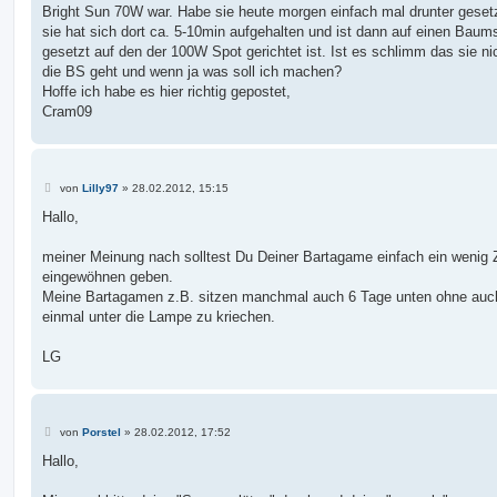
Bright Sun 70W war. Habe sie heute morgen einfach mal drunter geset
sie hat sich dort ca. 5-10min aufgehalten und ist dann auf einen Bau
gesetzt auf den der 100W Spot gerichtet ist. Ist es schlimm das sie ni
die BS geht und wenn ja was soll ich machen?
Hoffe ich habe es hier richtig gepostet,
Cram09
B
von
Lilly97
»
28.02.2012, 15:15
e
i
Hallo,
t
r
a
meiner Meinung nach solltest Du Deiner Bartagame einfach ein wenig 
g
eingewöhnen geben.
Meine Bartagamen z.B. sitzen manchmal auch 6 Tage unten ohne auc
einmal unter die Lampe zu kriechen.
LG
B
von
Porstel
»
28.02.2012, 17:52
e
i
Hallo,
t
r