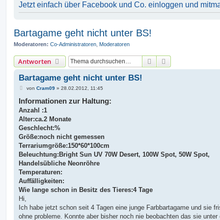
Jetzt einfach über Facebook und Co. einloggen und mitm
Bartagame geht nicht unter BS!
Moderatoren:
Co-Administratoren
,
Moderatoren
Suche
Erweiterte Suche
Antworten
Bartagame geht nicht unter BS!
B
von
Cram09
»
28.02.2012, 11:45
e
Informationen zur Haltung:
i
t
Anzahl :1
r
a
Alter:ca.2 Monate
g
Geschlecht:%
Größe:noch nicht gemessen
Terrariumgröße:150*60*100cm
Beleuchtung:Bright Sun UV 70W Desert, 100W Spot, 50W Spot,
Handelsübliche Neonröhre
Temperaturen:
Auffälligkeiten:
Wie lange schon in Besitz des Tieres:4 Tage
Hi,
Ich habe jetzt schon seit 4 Tagen eine junge Farbbartagame und sie fr
ohne probleme. Konnte aber bisher noch nie beobachten das sie unter 