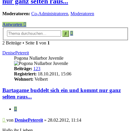
nur ganz selten raus...
Moderatoren:
Co-Administratoren
,
Moderatoren
Antworten
Erweiterte
Suche
Suche
2 Beiträge • Seite
1
von
1
DenisePetereit
Pogona Nullarbor Juvenile
Beiträge:
123
Registriert:
18.10.2011, 15:06
Wohnort:
Velbert
Bartagame buddelt sich ein und kommt nur ganz
selten raus...
Zitieren
Beitrag
von
DenisePetereit
»
28.02.2012, 11:14
Hallo ihr Lieben,