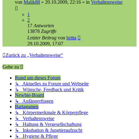
von
Malik88
»
20.10.2009, 22:16
» in
Verhaltensweise
1
2
17
Antworten
13878
Zugriffe
Letzter Beitrag
von
britta
29.10.2009, 17:07
Zurück zu „Verhaltensweise“
Gehe zu
Rund um dieses Forum
↳ Aktuelles zu Forum und Webseite
↳ Wünsche, Feedback und Kritik
Newbie-Board
↳ Anfängerfragen
Bartagamen
↳ Körpermerkmale & Körperpflege
↳ Verhaltensweise
↳ Haltung & Vergesellschaftung
↳ Inkubation & Jungtieraufzucht
↳ Hygiene & Pflege