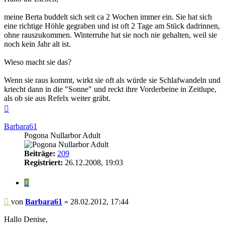
meine Berta buddelt sich seit ca 2 Wochen immer ein. Sie hat sich
eine richtige Höhle gegraben und ist oft 2 Tage am Stück dadrinnen,
ohne rauszukommen. Winterruhe hat sie noch nie gehalten, weil sie
noch kein Jahr alt ist.
Wieso macht sie das?
Wenn sie raus kommt, wirkt sie oft als würde sie Schlafwandeln und
kriecht dann in die "Sonne" und reckt ihre Vorderbeine in Zeitlupe,
als ob sie aus Refelx weiter gräbt.
Nach
oben
Barbara61
Pogona Nullarbor Adult
Beiträge:
209
Registriert:
26.12.2008, 19:03
Zitieren
Beitrag
von
Barbara61
»
28.02.2012, 17:44
Hallo Denise,