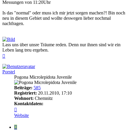
Messungen von 11:20Uhr
Is das "normal" oder muss ich mir jetzt sorgen machen?! Bin noch
neu in diesem Gebiet und wollte deswegen lieber nochmal
nachfragen.
Lass uns über unsre Träume reden. Denn nur ihnen sind wir ein
Leben lang treu ergeben.
Nach
oben
Porstel
Pogona Microlepidota Juvenile
Beiträge:
585
Registriert:
20.11.2010, 17:10
Wohnort:
Chemnitz
Kontaktdaten:
Kontaktdaten
von
Website
Porstel
Zitieren