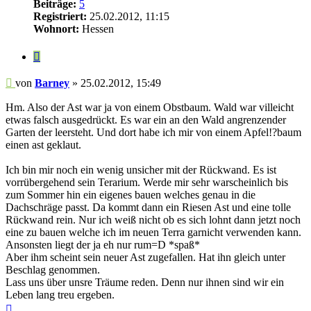
Beiträge:
5
Registriert:
25.02.2012, 11:15
Wohnort:
Hessen
Zitieren
Beitrag
von
Barney
»
25.02.2012, 15:49
Hm. Also der Ast war ja von einem Obstbaum. Wald war villeicht
etwas falsch ausgedrückt. Es war ein an den Wald angrenzender
Garten der leersteht. Und dort habe ich mir von einem Apfel!?baum
einen ast geklaut.
Ich bin mir noch ein wenig unsicher mit der Rückwand. Es ist
vorrübergehend sein Terarium. Werde mir sehr warscheinlich bis
zum Sommer hin ein eigenes bauen welches genau in die
Dachschräge passt. Da kommt dann ein Riesen Ast und eine tolle
Rückwand rein. Nur ich weiß nicht ob es sich lohnt dann jetzt noch
eine zu bauen welche ich im neuen Terra garnicht verwenden kann.
Ansonsten liegt der ja eh nur rum=D *spaß*
Aber ihm scheint sein neuer Ast zugefallen. Hat ihn gleich unter
Beschlag genommen.
Lass uns über unsre Träume reden. Denn nur ihnen sind wir ein
Leben lang treu ergeben.
Nach