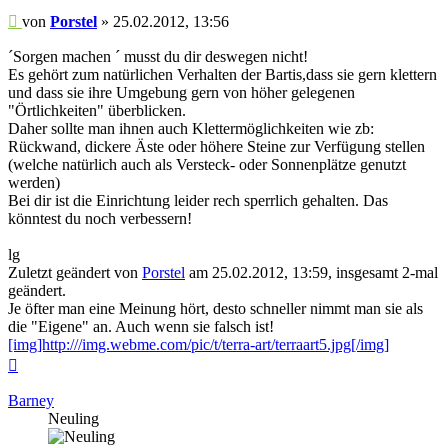
Beitrag
von
Porstel
»
25.02.2012, 13:56
´Sorgen machen ´ musst du dir deswegen nicht!
Es gehört zum natürlichen Verhalten der Bartis,dass sie gern klettern
und dass sie ihre Umgebung gern von höher gelegenen
"Örtlichkeiten" überblicken.
Daher sollte man ihnen auch Klettermöglichkeiten wie zb:
Rückwand, dickere Äste oder höhere Steine zur Verfügung stellen
(welche natürlich auch als Versteck- oder Sonnenplätze genutzt
werden)
Bei dir ist die Einrichtung leider rech sperrlich gehalten. Das
könntest du noch verbessern!
lg
Zuletzt geändert von
Porstel
am 25.02.2012, 13:59, insgesamt 2-mal
geändert.
Je öfter man eine Meinung hört, desto schneller nimmt man sie als
die "Eigene" an. Auch wenn sie falsch ist!
[img]http:///img.webme.com/pic/t/terra-art/terraart5.jpg[/img]
Nach
oben
Barney
Neuling