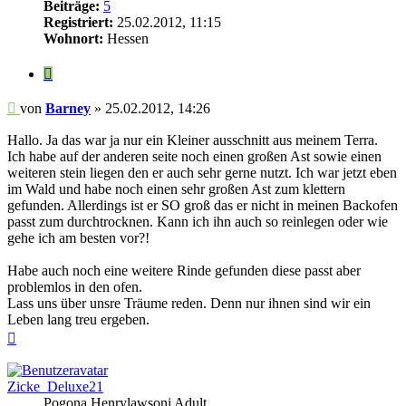
Beiträge:
5
Registriert:
25.02.2012, 11:15
Wohnort:
Hessen
Zitieren
Beitrag
von
Barney
»
25.02.2012, 14:26
Hallo. Ja das war ja nur ein Kleiner ausschnitt aus meinem Terra.
Ich habe auf der anderen seite noch einen großen Ast sowie einen
weiteren stein liegen den er auch sehr gerne nutzt. Ich war jetzt eben
im Wald und habe noch einen sehr großen Ast zum klettern
gefunden. Allerdings ist er SO groß das er nicht in meinen Backofen
passt zum durchtrocknen. Kann ich ihn auch so reinlegen oder wie
gehe ich am besten vor?!
Habe auch noch eine weitere Rinde gefunden diese passt aber
problemlos in den ofen.
Lass uns über unsre Träume reden. Denn nur ihnen sind wir ein
Leben lang treu ergeben.
Nach
oben
Zicke_Deluxe21
Pogona Henrylawsoni Adult