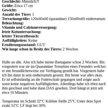
Geschlecht:
Männlich?!
Größe:
Etwa 17 cm
Gewicht:
Anzahl der Tiere:
1
Terrariumgröße:
120x60x60 (qurantäne) 150x60x60 endterrarium
Beleuchtung:
Vitamin und Calziumversorgung:
letzte Kotuntersuchung:
letzter Tierarztbesuch:
Auffälligkeiten:
Keine
Ernährungszustand:
GUT
Wie lange schon in Besitz des Tieres:
2 Wochen
Hallo an alle. Also ich habe meine Bartagame schon 2 Wochen. Bis
vorgestern war sie im Quarantäne Terrarium eines Freundes welches
er mir freundlicherweise zur Verfügung gesellt hat. Vorgestern habe
ich ihn dann in sein endterrarium gesetzt. Bis heute war alles okay.
Er ist selbstständig an die Futterschale gegangen und zeigte auch
sonst keine negativen Auffälligkeiten. Allerdings habe ich eben nach
ihm geschaut und habe dann DAS gesehen. Dort hängt er jetzt seit
etwa 10 Minuten.
Temperatur im Schnitt 32°C Kühlste Stelle 25°C Unter dem Spot
exakt 52°C LF liegt bei 30%