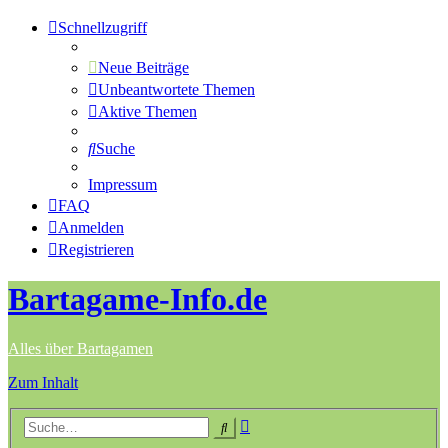
Schnellzugriff
Neue Beiträge
Unbeantwortete Themen
Aktive Themen
Suche
Impressum
FAQ
Anmelden
Registrieren
Bartagame-Info.de
Alles über Bartagamen
Zum Inhalt
Erweiterte
Suche
Suche