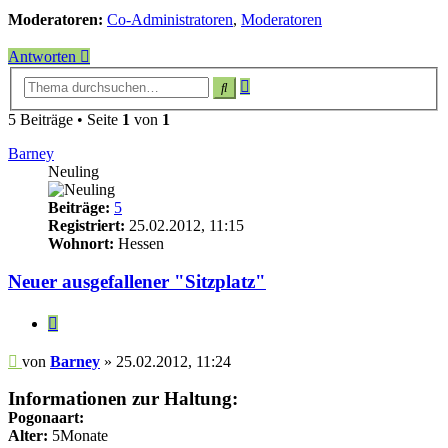
Moderatoren:
Co-Administratoren
,
Moderatoren
Antworten
Erweiterte
Suche
Suche
5 Beiträge • Seite
1
von
1
Barney
Neuling
Beiträge:
5
Registriert:
25.02.2012, 11:15
Wohnort:
Hessen
Neuer ausgefallener "Sitzplatz"
Zitieren
Beitrag
von
Barney
»
25.02.2012, 11:24
Informationen zur Haltung:
Pogonaart:
Alter:
5Monate