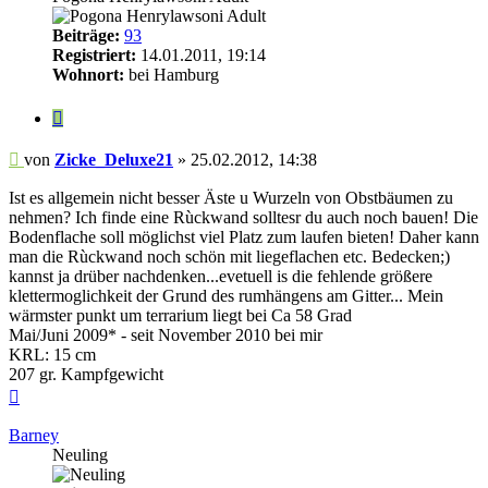
Beiträge:
93
Registriert:
14.01.2011, 19:14
Wohnort:
bei Hamburg
Zitieren
Beitrag
von
Zicke_Deluxe21
»
25.02.2012, 14:38
Ist es allgemein nicht besser Äste u Wurzeln von Obstbäumen zu
nehmen? Ich finde eine Rùckwand solltesr du auch noch bauen! Die
Bodenflache soll möglichst viel Platz zum laufen bieten! Daher kann
man die Rùckwand noch schön mit liegeflachen etc. Bedecken;)
kannst ja drüber nachdenken...evetuell is die fehlende größere
klettermoglichkeit der Grund des rumhängens am Gitter... Mein
wärmster punkt um terrarium liegt bei Ca 58 Grad
Mai/Juni 2009* - seit November 2010 bei mir
KRL: 15 cm
207 gr. Kampfgewicht
Nach
oben
Barney
Neuling