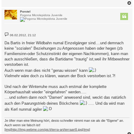
c
Porstel
Pogona Microlepidota Juvenile
B
06.02.2012, 21:12
e
i
Da Bartis in freier Wildbahn numal Einzelgänger sind....und demnach
t
keine "sozialen" Beziehungen zu Artgenossen haben oder hegen (zb
r
a
Familiensinn-oder Schutzinstinkt der eigenen Nachkommen), kann man
g
auch ausschließen, dass die Bartidame "traurig" ist,weil ihr Mitbewohner
verstorben ist.
Auch wenn man dies nicht "genau wissen" kann
Vielmehr wäre doch zu klären, warum der Bock verstorben ist.?!
Und nach der Winterruhe muss auch erstmal der komplette
Körperhaushalt wieder "eingefahren" werden.....
....und sofern dann noch "Damen" anwesend sind, weckt das natürlich
auch den Paarungstrieb deines Böckchens
..... Und da wird man
als Kerl nunmal agiler
Je öfter man eine Meinung hört, desto schneller nimmt man sie als die "Eigene" an.
Auch wenn sie falsch ist!
[img]http:///img.webme.com/pic/t/terra-art/terraart5.jpg[/img]