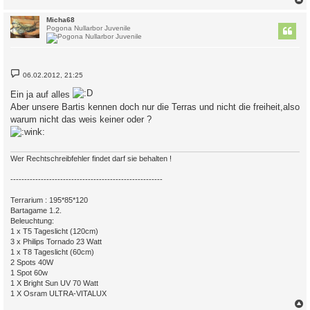
c
Micha68
Pogona Nullarbor Juvenile
B
06.02.2012, 21:25
e
i
Ein ja auf alles
t
r
Aber unsere Bartis kennen doch nur die Terras und nicht die freiheit,also
a
warum nicht das weis keiner oder ?
g
Wer Rechtschreibfehler findet darf sie behalten !
-------------------------------------------------------
Terrarium : 195*85*120
Bartagame 1.2.
Beleuchtung:
1 x T5 Tageslicht (120cm)
3 x Philips Tornado 23 Watt
1 x T8 Tageslicht (60cm)
2 Spots 40W
1 Spot 60w
1 X Bright Sun UV 70 Watt
1 X Osram ULTRA-VITALUX