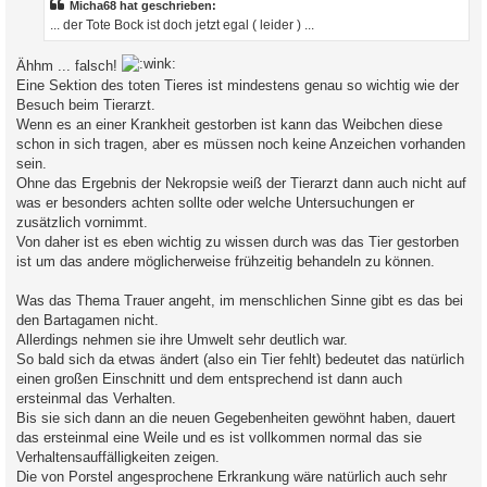
Micha68 hat geschrieben:
... der Tote Bock ist doch jetzt egal ( leider ) ...
Ähhm ... falsch!
Eine Sektion des toten Tieres ist mindestens genau so wichtig wie der
Besuch beim Tierarzt.
Wenn es an einer Krankheit gestorben ist kann das Weibchen diese
schon in sich tragen, aber es müssen noch keine Anzeichen vorhanden
sein.
Ohne das Ergebnis der Nekropsie weiß der Tierarzt dann auch nicht auf
was er besonders achten sollte oder welche Untersuchungen er
zusätzlich vornimmt.
Von daher ist es eben wichtig zu wissen durch was das Tier gestorben
ist um das andere möglicherweise frühzeitig behandeln zu können.
Was das Thema Trauer angeht, im menschlichen Sinne gibt es das bei
den Bartagamen nicht.
Allerdings nehmen sie ihre Umwelt sehr deutlich war.
So bald sich da etwas ändert (also ein Tier fehlt) bedeutet das natürlich
einen großen Einschnitt und dem entsprechend ist dann auch
ersteinmal das Verhalten.
Bis sie sich dann an die neuen Gegebenheiten gewöhnt haben, dauert
das ersteinmal eine Weile und es ist vollkommen normal das sie
Verhaltensauffälligkeiten zeigen.
Die von Porstel angesprochene Erkrankung wäre natürlich auch sehr