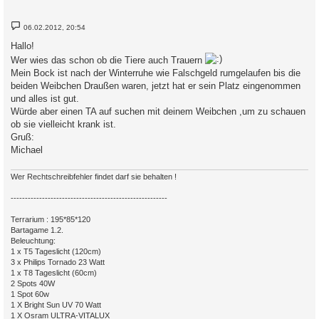
B
06.02.2012, 20:54
e
i
Hallo!
t
r
Wer wies das schon ob die Tiere auch Trauern
a
Mein Bock ist nach der Winterruhe wie Falschgeld rumgelaufen bis die
g
beiden Weibchen Draußen waren, jetzt hat er sein Platz eingenommen
und alles ist gut.
Würde aber einen TA auf suchen mit deinem Weibchen ,um zu schauen
ob sie vielleicht krank ist.
Gruß:
Michael
Wer Rechtschreibfehler findet darf sie behalten !
-------------------------------------------------------
Terrarium : 195*85*120
Bartagame 1.2.
Beleuchtung:
1 x T5 Tageslicht (120cm)
3 x Philips Tornado 23 Watt
1 x T8 Tageslicht (60cm)
2 Spots 40W
1 Spot 60w
1 X Bright Sun UV 70 Watt
1 X Osram ULTRA-VITALUX