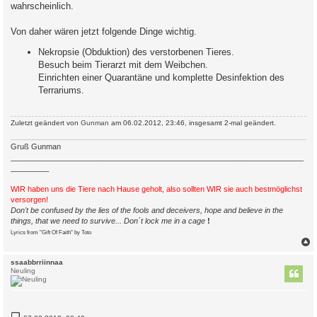
wahrscheinlich.
Von daher wären jetzt folgende Dinge wichtig.
Nekropsie (Obduktion) des verstorbenen Tieres.
Besuch beim Tierarzt mit dem Weibchen.
Einrichten einer Quarantäne und komplette Desinfektion des
Terrariums.
Zuletzt geändert von
Gunman
am 06.02.2012, 23:46, insgesamt 2-mal geändert.
Gruß Gunman
_____________________________________________________________________
_________
WIR haben uns die Tiere nach Hause geholt, also sollten WIR sie auch bestmöglichst
versorgen!
Don't be confused by the lies of the fools and deceivers, hope and believe in the
things, that we need to survive... Don´t lock me in a cage
!
Lyrics from "Gift Of Faith" by Toto
c
ssaabbrriinnaa
Neuling
B