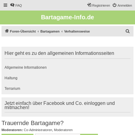
FAQ
Registrieren
Anmelden
Bartagame-Info.de
S
Foren-Übersicht
Bartagamen
Verhaltensweise
u
c
Hier geht es zu den allgemeinen Informationsseiten
h
e
Allgemeine Informationen
Haltung
Terrarium
Jetzt einfach über Facebook und Co. einloggen und
mitmachen!
Trauernde Bartagame?
Moderatoren:
Co-Administratoren
,
Moderatoren