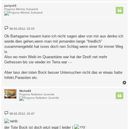
c
jaclyn15
Pogona Minima Subadult
B
06.02.2012, 22:15
e
i
Ob Bartagame trauern kann ich nicht sagen aber von mir aus denke ich
t
würde dies gehen,wenn man mit jemanden lange "friedlich"
r
a
zusammengelebt hat isses doch nen Schlag wenn einer für immer Weg
g
is.
Also wo mein Weib im Quarantäne war hat der Doofi net mehr
Gefressen bis sie wieder im Terra war -.-
Aber lass den toten Bock besser Untersuchen nicht das er etwas hatte
Infekt,Parasiten etc.
c
Micha68
Pogona Nullarbor Juvenile
B
06.02.2012, 22:47
e
i
t
r
der Tote Bock ist doch jetzt egal ( leider )