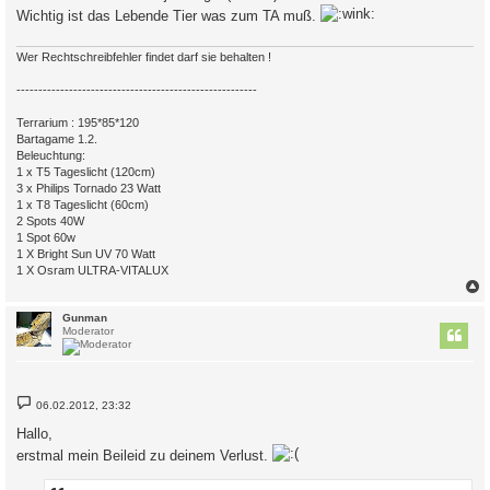
a
Wichtig ist das Lebende Tier was zum TA muß.
g
Wer Rechtschreibfehler findet darf sie behalten !
-------------------------------------------------------
Terrarium : 195*85*120
Bartagame 1.2.
Beleuchtung:
1 x T5 Tageslicht (120cm)
3 x Philips Tornado 23 Watt
1 x T8 Tageslicht (60cm)
2 Spots 40W
1 Spot 60w
1 X Bright Sun UV 70 Watt
1 X Osram ULTRA-VITALUX
c
Gunman
Moderator
B
06.02.2012, 23:32
e
i
Hallo,
t
r
erstmal mein Beileid zu deinem Verlust.
a
g