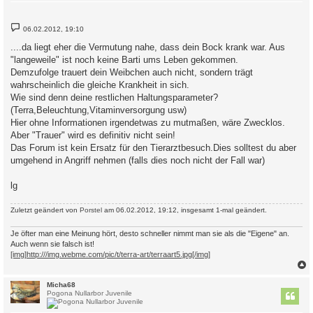
B
06.02.2012, 19:10
e
i
....da liegt eher die Vermutung nahe, dass dein Bock krank war. Aus
t
"langeweile" ist noch keine Barti ums Leben gekommen.
r
a
Demzufolge trauert dein Weibchen auch nicht, sondern trägt
g
wahrscheinlich die gleiche Krankheit in sich.
Wie sind denn deine restlichen Haltungsparameter?
(Terra,Beleuchtung,Vitaminversorgung usw)
Hier ohne Informationen irgendetwas zu mutmaßen, wäre Zwecklos.
Aber "Trauer" wird es definitiv nicht sein!
Das Forum ist kein Ersatz für den Tierarztbesuch.Dies solltest du aber
umgehend in Angriff nehmen (falls dies noch nicht der Fall war)
lg
Zuletzt geändert von
Porstel
am 06.02.2012, 19:12, insgesamt 1-mal geändert.
Je öfter man eine Meinung hört, desto schneller nimmt man sie als die "Eigene" an.
Auch wenn sie falsch ist!
[img]http:///img.webme.com/pic/t/terra-art/terraart5.jpg[/img]
c
Micha68
Pogona Nullarbor Juvenile