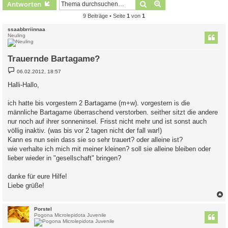
Suche
Erweiterte Suche
Antworten
9 Beiträge • Seite
1
von
1
ssaabbrriinnaa
Neuling
Trauernde Bartagame?
B
06.02.2012, 18:57
e
i
Halli-Hallo,
t
r
a
ich hatte bis vorgestern 2 Bartagame (m+w). vorgestern is die
g
männliche Bartagame überraschend verstorben. seither sitzt die andere
nur noch auf ihrer sonneninsel. Frisst nicht mehr und ist sonst auch
völlig inaktiv. (was bis vor 2 tagen nicht der fall war!)
Kann es nun sein dass sie so sehr trauert? oder alleine ist?
wie verhalte ich mich mit meiner kleinen? soll sie alleine bleiben oder
lieber wieder in "gesellschaft" bringen?
danke für eure Hilfe!
Liebe grüße!
c
Porstel
Pogona Microlepidota Juvenile