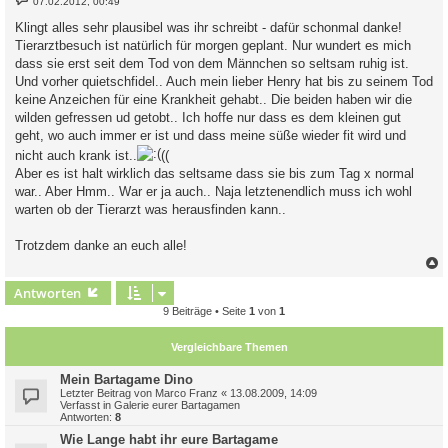
07.02.2012, 00:49
e
i
Klingt alles sehr plausibel was ihr schreibt - dafür schonmal danke!
t
Tierarztbesuch ist natürlich für morgen geplant. Nur wundert es mich
r
a
dass sie erst seit dem Tod von dem Männchen so seltsam ruhig ist.
g
Und vorher quietschfidel.. Auch mein lieber Henry hat bis zu seinem Tod
keine Anzeichen für eine Krankheit gehabt.. Die beiden haben wir die
wilden gefressen ud getobt.. Ich hoffe nur dass es dem kleinen gut
geht, wo auch immer er ist und dass meine süße wieder fit wird und
nicht auch krank ist..
((
Aber es ist halt wirklich das seltsame dass sie bis zum Tag x normal
war.. Aber Hmm.. War er ja auch.. Naja letztenendlich muss ich wohl
warten ob der Tierarzt was herausfinden kann..
Trotzdem danke an euch alle!
c
Antworten
9 Beiträge • Seite
1
von
1
Vergleichbare Themen
Mein Bartagame Dino
Letzter Beitrag von
Marco Franz
«
13.08.2009, 14:09
Verfasst in
Galerie eurer Bartagamen
Antworten:
8
Wie Lange habt ihr eure Bartagame