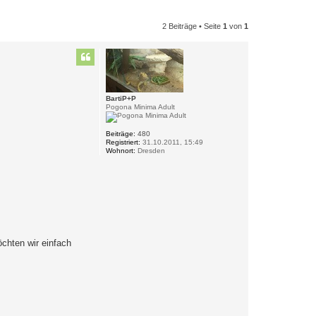
2 Beiträge • Seite
1
von
1
BartiP+P
Pogona Minima Adult
Beiträge:
480
Registriert:
31.10.2011, 15:49
Wohnort:
Dresden
chten wir einfach