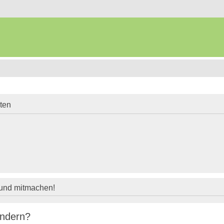
iten
 und mitmachen!
indern?