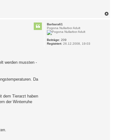
N
a
c
Barbara61
h
Pogona Nullarbor Adult
o
b
e
Beiträge:
209
Registriert:
26.12.2008, 19:03
n
elt werden mussten -
bungstemperaturen. Da
it dem Tierarzt haben
ern der Winterruhe
ten.