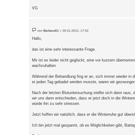
VG
B
von
Barbara61
»
28.01.2012, 17:52
e
i
Hallo,
t
r
a
das ist eine sehr interessante Frage.
g
Mir ist es leider nicht geglückt, eine vor kurzem überno
wachzuhalten.
Während der Behandlung fing er an, sich immer wieder in 
er jeden Tag gebadet werden musste, waren wir gezwungen
Nach der letzten Blutuntersuchung stellte sich dann raus
wir uns dann entschieden, dass er jetzt doch in die Winte
würde ihn zu sehr stressen.
Jetzt hoffen wir natürlich, dass er die Winterruhe gut überst
Ich bin jetzt mal gespannt, ob es Möglichkeiten gibt, Bart