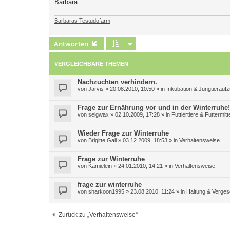
Barbara
Barbaras Testudofarm
Antworten
VERGLEICHBARE THEMEN
Nachzuchten verhindern.
von
Jarvis
»
20.08.2010, 10:50
» in
Inkubation & Jungtierauf
Frage zur Ernährung vor und in der Winterruhe!
von
seigwax
»
02.10.2009, 17:28
» in
Futtiertiere & Futtermitt
Wieder Frage zur Winterruhe
von
Brigitte Gall
»
03.12.2009, 18:53
» in
Verhaltensweise
Frage zur Winterruhe
von
Kamielein
»
24.01.2010, 14:21
» in
Verhaltensweise
frage zur winterruhe
von
sharkoon1995
»
23.08.2010, 11:24
» in
Haltung & Verges
Zurück zu „Verhaltensweise“