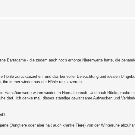
mmene Bartagame - die zudem auch noch erhöhte Nierenwerte hatte, die behand
die Höhle zurückzuziehen, und das bei voller Beleuchtung und idealen Umge
, ihn immer wieder aus der Höhle rauszuzerren.
, die Harnsäurewerte waren wieder im Normalbereich. Und nach Rücksprache m
rruhe darf. Ich denke mal, dieses ständige gewaltsame Aufwecken und Verhind
eht.
agame (Jungtiere oder aber halt auch kranke Tiere) von der Winterruhe abzuhal