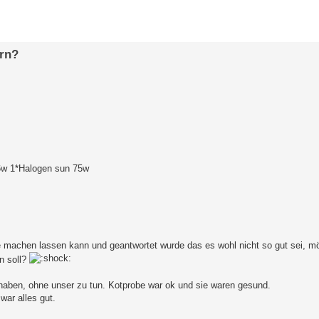
erte Suche
ern?
26w 1*Halogen sun 75w
e machen lassen kann und geantwortet wurde das es wohl nicht so gut sei, mö
n soll?
 haben, ohne unser zu tun. Kotprobe war ok und sie waren gesund.
ar alles gut.