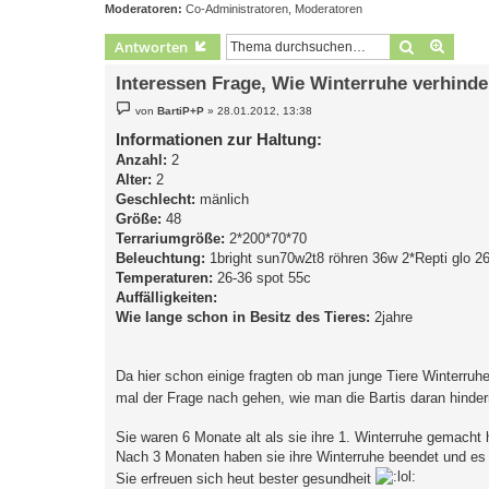
Moderatoren:
Co-Administratoren
,
Moderatoren
Suche
Erweit
Antworten
Interessen Frage, Wie Winterruhe verhind
B
von
BartiP+P
»
28.01.2012, 13:38
e
i
Informationen zur Haltung:
t
Anzahl:
r
2
a
Alter:
2
g
Geschlecht:
mänlich
Größe:
48
Terrariumgröße:
2*200*70*70
Beleuchtung:
1bright sun70w2t8 röhren 36w 2*Repti glo 
Temperaturen:
26-36 spot 55c
Auffälligkeiten:
Wie lange schon in Besitz des Tieres:
2jahre
Da hier schon einige fragten ob man junge Tiere Winterruh
mal der Frage nach gehen, wie man die Bartis daran hinder
Sie waren 6 Monate alt als sie ihre 1. Winterruhe gemacht
Nach 3 Monaten haben sie ihre Winterruhe beendet und es w
Sie erfreuen sich heut bester gesundheit